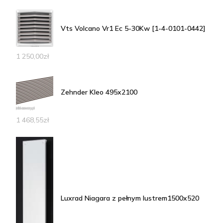
Vts Volcano Vr1 Ec 5-30Kw [1-4-0101-0442]
1 250,00
zł
Zehnder Kleo 495x2100
1 468,55
zł
Luxrad Niagara z pełnym lustrem1500x520