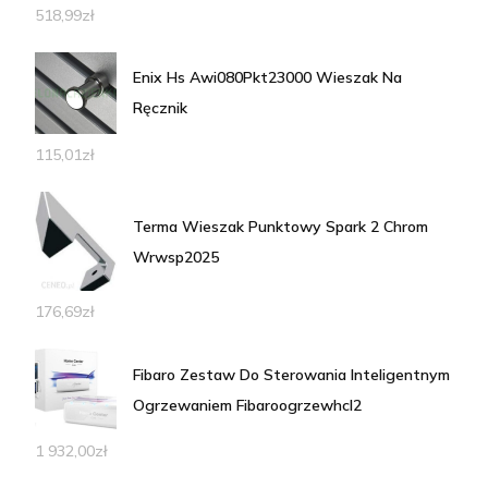
518,99
zł
Enix Hs Awi080Pkt23000 Wieszak Na
Ręcznik
115,01
zł
Terma Wieszak Punktowy Spark 2 Chrom
Wrwsp2025
176,69
zł
Fibaro Zestaw Do Sterowania Inteligentnym
Ogrzewaniem Fibaroogrzewhcl2
1 932,00
zł