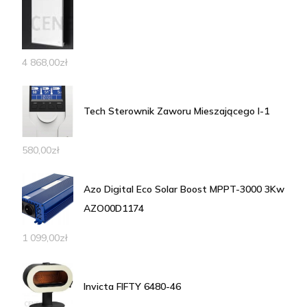
4 868,00
zł
Tech Sterownik Zaworu Mieszającego I-1
580,00
zł
Azo Digital Eco Solar Boost MPPT-3000 3Kw
AZO00D1174
1 099,00
zł
Invicta FIFTY 6480-46