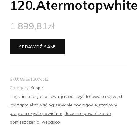
120.Atermotopwhit
1 899,81
zł
SPRAWDŹ SAM!
SKU:
8a691200cef2
Category:
Kospel
Tags:
instalacja co i cwu
,
jak odliczyć fotowoltaikę w pit
,
jak zaprojektować ogrzewanie podłogowe
,
rządowy
program czyste powietrze
,
tłoczenie powietrza do
pomieszczenia
,
webasco