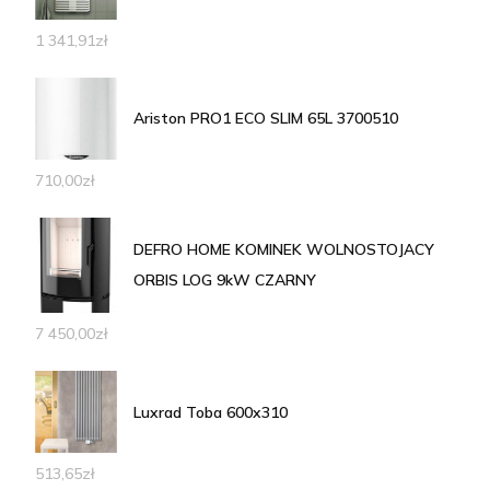
1 341,91
zł
Ariston PRO1 ECO SLIM 65L 3700510
710,00
zł
DEFRO HOME KOMINEK WOLNOSTOJACY
ORBIS LOG 9kW CZARNY
7 450,00
zł
Luxrad Toba 600x310
513,65
zł