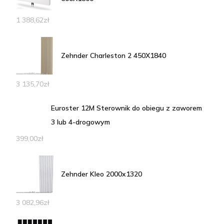
1 388,62
zł
Zehnder Charleston 2 450X1840
3 135,70
zł
Euroster 12M Sterownik do obiegu z zaworem
3 lub 4-drogowym
399,00
zł
Zehnder Kleo 2000x1320
3 082,96
zł