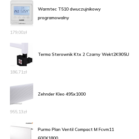
Warmtec T510 dwuczujnikowy
programowalny
179,00
zł
Terma Sterownik Ktx 2 Czarny Wekt2K905U
186,71
zł
Zehnder Kleo 495x1000
955,13
zł
Purmo Plan Ventil Compact M Fcvm11
600X1800