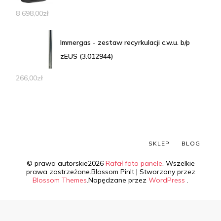
8 698,00
zł
Immergas - zestaw recyrkulacji c.w.u. b/p
zEUS (3.012944)
266,00
zł
SKLEP
BLOG
© prawa autorskie2026
Rafał foto panele
. Wszelkie
prawa zastrzeżone.
Blossom PinIt | Stworzony przez
Blossom Themes
.Napędzane przez
WordPress
.