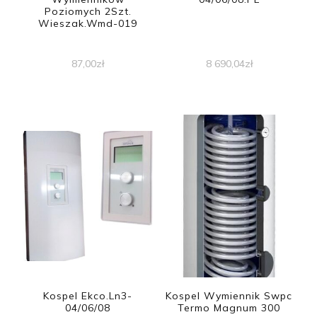
Poziomych 2Szt.
Wieszak.Wmd-019
87,00
zł
8 690,04
zł
Kospel Ekco.Ln3-
Kospel Wymiennik Swpc
04/06/08
Termo Magnum 300