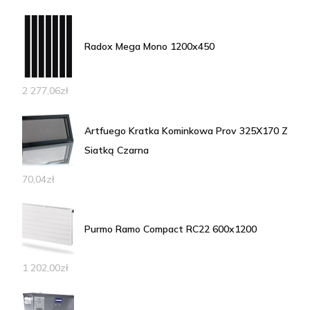
Radox Mega Mono 1200x450
2 277,06
zł
Artfuego Kratka Kominkowa Prov 325X170 Z
Siatką Czarna
70,04
zł
Purmo Ramo Compact RC22 600x1200
1 202,00
zł