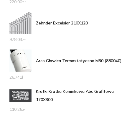
220,00
zł
Zehnder Excelsior 210X120
978,03
zł
Arco Głowica Termostatyczna M30 (880040)
26,74
zł
Kratki Kratka Kominkowa Abc Grafitowa
170X300
110,25
zł