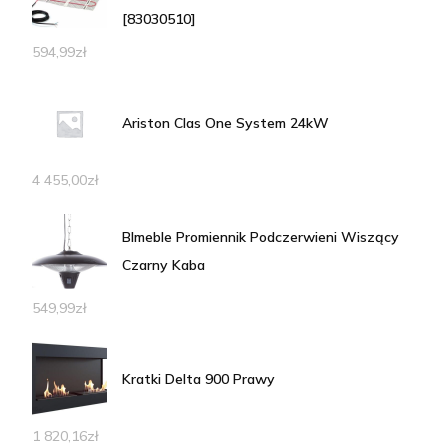
[83030510]
594,99
zł
Ariston Clas One System 24kW
4 455,00
zł
Blmeble Promiennik Podczerwieni Wiszący
Czarny Kaba
549,99
zł
Kratki Delta 900 Prawy
1 820,16
zł