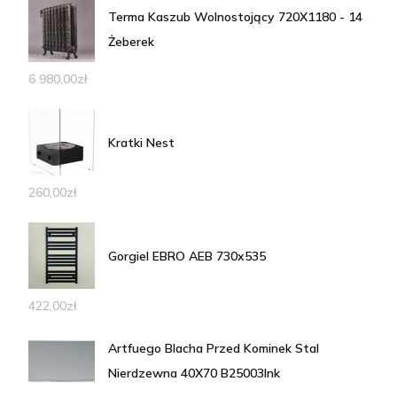
Terma Kaszub Wolnostojący 720X1180 - 14
Żeberek
6 980,00
zł
Kratki Nest
260,00
zł
Gorgiel EBRO AEB 730x535
422,00
zł
Artfuego Blacha Przed Kominek Stal
Nierdzewna 40X70 B25003Ink