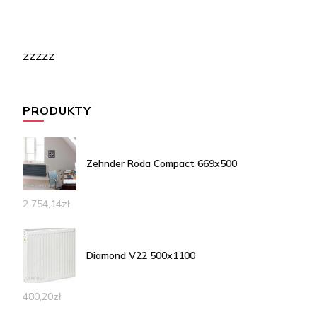
zzzzz
PRODUKTY
Zehnder Roda Compact 669x500
2 754,14
zł
Diamond V22 500x1100
480,20
zł