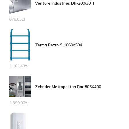
Venture Industries Dh-200/30 T
678,03
zł
Terma Retro S 1060x504
1 101,43
zł
Zehnder Metropolitan Bar 805X400
1 999,00
zł