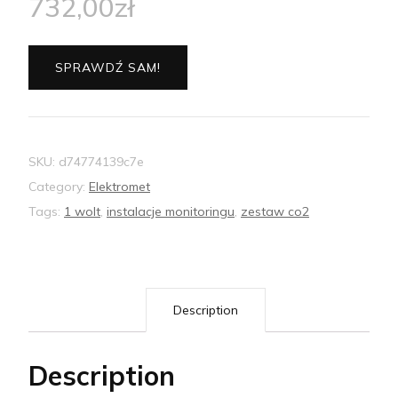
732,00
zł
SPRAWDŹ SAM!
SKU:
d74774139c7e
Category:
Elektromet
Tags:
1 wolt
,
instalacje monitoringu
,
zestaw co2
Description
Description