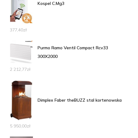
Kospel C.Mg3
377,40
zł
Purmo Ramo Ventil Compact Rcv33
300X2000
2 212,77
zł
Dimplex Faber theBUZZ stal kortenowska
5 950,00
zł