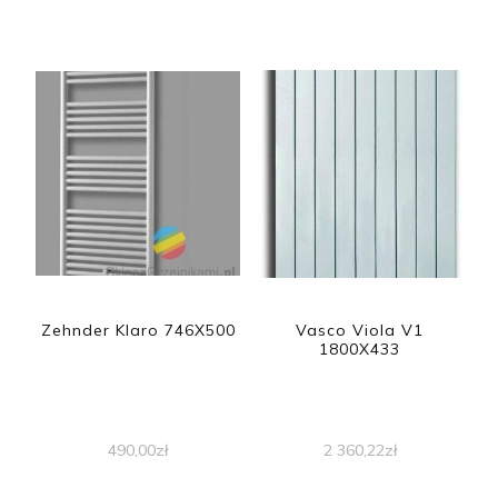
Zehnder Klaro 746X500
Vasco Viola V1
1800X433
490,00
zł
2 360,22
zł