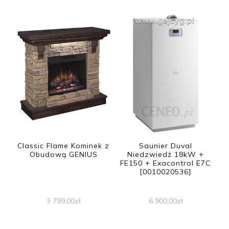
Classic Flame Kominek z
Saunier Duval
Obudową GENIUS
Niedzwiedż 18kW +
FE150 + Exacontrol E7C
[0010020536]
3 799,00
zł
6 900,00
zł