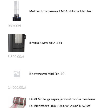
MalTec Promiennik LM145 Flame Heater
989,00
zł
Kratki Koza AB/S/DR
3 399,00
zł
Kostrzewa Mini Bio 10
14 000,00
zł
DEVI Mata grzejna jednostronnie zasilana
DEVIcomfort 100T 300W 230V 0.5x6m