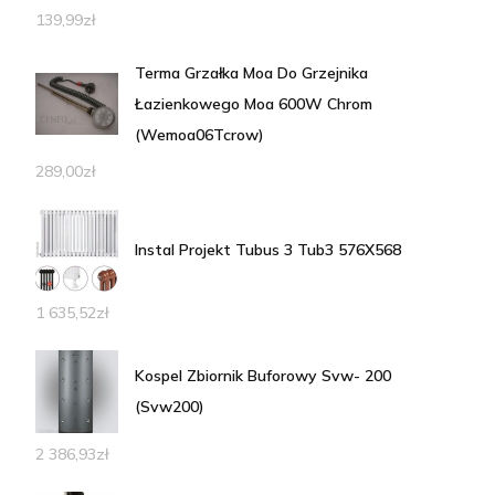
139,99
zł
Terma Grzałka Moa Do Grzejnika
Łazienkowego Moa 600W Chrom
(Wemoa06Tcrow)
289,00
zł
Instal Projekt Tubus 3 Tub3 576X568
1 635,52
zł
Kospel Zbiornik Buforowy Svw- 200
(Svw200)
2 386,93
zł