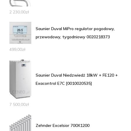
2 230,00
zł
Saunier Duval MiPro regulator pogodowy,
przewodowy, tygodniowy 0020218373
499,00
zł
Saunier Duval Niedzwiedż 18kW + FE120 +
Exacontrol E7C [0010020535]
7 500,00
zł
Zehnder Excelsior 700X1200