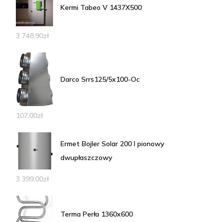
Kermi Tabeo V 1437X500
3 748,90
zł
Darco Srrs125/5x100-Oc
107,00
zł
Ermet Bojler Solar 200 l pionowy
dwupłaszczowy
3 399,00
zł
Terma Perła 1360x600