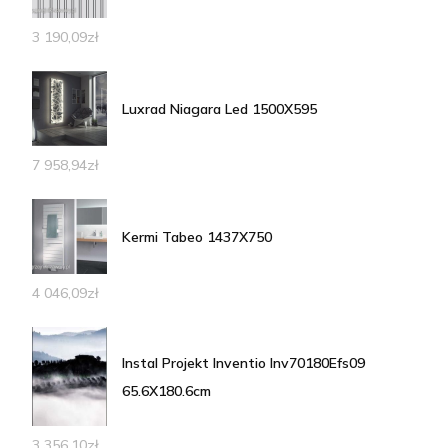
3 190,09
zł
Luxrad Niagara Led 1500X595
7 958,94
zł
Kermi Tabeo 1437X750
4 046,09
zł
Instal Projekt Inventio Inv70180Efs09
65.6X180.6cm
3 356,10
zł