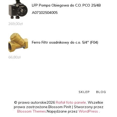
LFP Pompa Obiegowa do C.O. PCO 25/4B
A07102504005
269,00
zł
Ferro Filtr osadnikowy do c.o. 5/4" (F04)
66,80
zł
SKLEP
BLOG
© prawa autorskie2026
Rafał foto panele
. Wszelkie
prawa zastrzeżone.
Blossom PinIt | Stworzony przez
Blossom Themes
.Napędzane przez
WordPress
.