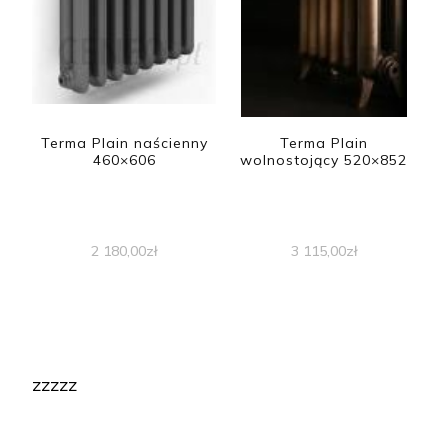
Terma Plain naścienny
Terma Plain
460×606
wolnostojący 520×852
2 180,00
zł
3 115,00
zł
zzzzz