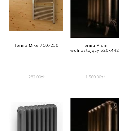
Terma Mike 710×230
Terma Plain
wolnostojący 520×442
282,00
zł
1 560,00
zł