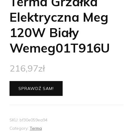
Terma Grzałka
Elektryczna Meg
120W Biały
Wemeg01T916U
216,97
zł
SPRAWDŹ SAM!
SKU:
bf30e059ea94
Category:
Terma