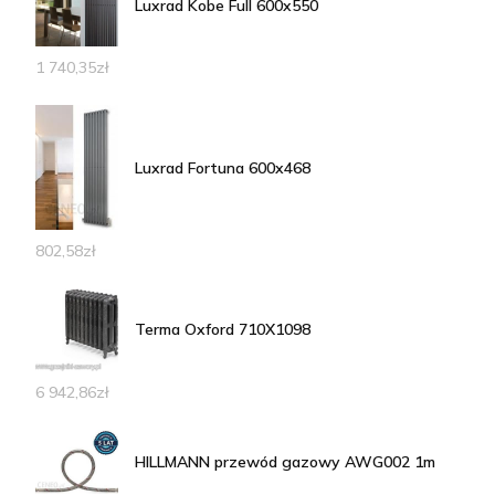
Luxrad Kobe Full 600x550
1 740,35
zł
Luxrad Fortuna 600x468
802,58
zł
Terma Oxford 710X1098
6 942,86
zł
HILLMANN przewód gazowy AWG002 1m