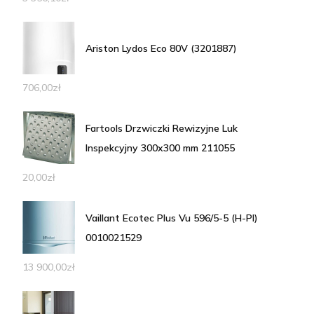
Ariston Lydos Eco 80V (3201887)
706,00
zł
Fartools Drzwiczki Rewizyjne Luk
Inspekcyjny 300x300 mm 211055
20,00
zł
Vaillant Ecotec Plus Vu 596/5-5 (H-Pl)
0010021529
13 900,00
zł