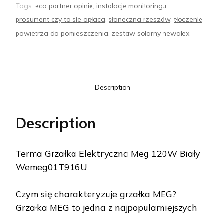
Tags:
eco partner opinie
,
instalacje monitoringu
,
prosument czy to sie opłaca
,
słoneczna rzeszów
,
tłoczenie
powietrza do pomieszczenia
,
zestaw solarny hewalex
Description
Description
Terma Grzałka Elektryczna Meg 120W Biały
Wemeg01T916U
Czym się charakteryzuje grzałka MEG?
Grzałka MEG to jedna z najpopularniejszych