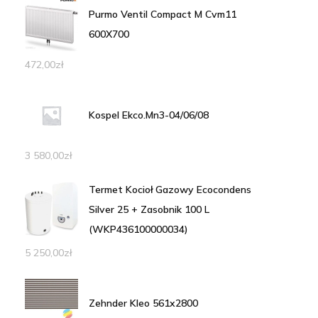
Purmo Ventil Compact M Cvm11
600X700
472,00
zł
Kospel Ekco.Mn3-04/06/08
3 580,00
zł
Termet Kocioł Gazowy Ecocondens
Silver 25 + Zasobnik 100 L
(WKP436100000034)
5 250,00
zł
Zehnder Kleo 561x2800