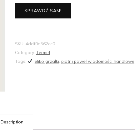
SPRAWDŹ SAM!
SKU:
4ddf0d562cc0
Category:
Termet
Tags:
,
eliko grzałki
,
piotr i paweł wiadomości handlowe
Description