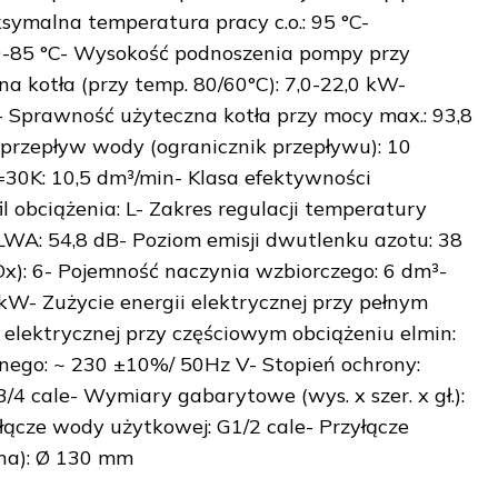
ymalna temperatura pracy c.o.: 95 °C-
-85 °C- Wysokość podnoszenia pompy przy
na kotła (przy temp. 80/60°C): 7,0-22,0 kW-
- Sprawność użyteczna kotła przy mocy max.: 93,8
 przepływ wody (ogranicznik przepływu): 10
30K: 10,5 dm³/min- Klasa efektywności
 obciążenia: L- Zakres regulacji temperatury
LWA: 54,8 dB- Poziom emisji dwutlenku azotu: 38
x): 6- Pojemność naczynia wzbiorczego: 6 dm³-
W- Zużycie energii elektrycznej przy pełnym
 elektrycznej przy częściowym obciążeniu elmin:
znego: ~ 230 ±10%/ 50Hz V- Stopień ochrony:
/4 cale- Wymiary gabarytowe (wys. x szer. x gł.):
ącze wody użytkowej: G1/2 cale- Przyłącze
na): Ø 130 mm