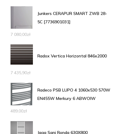
Junkers CERAPUR SMART ZWB 28-
5C [7736901031]
7 080,00
zł
Radox Vertica Horizontal 846x2000
7 435,90
zł
Radeco PSB LUPO 4 1060x530 570W
EN455W Merkury 6 ABWOIW
489,00
zł
Jaga Sani Ronda 630X800