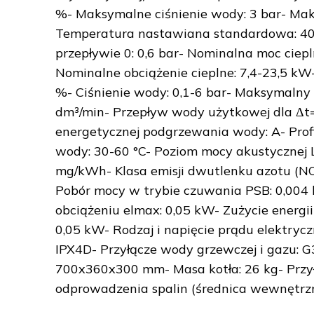
%- Maksymalne ciśnienie wody: 3 bar- Maks
Temperatura nastawiana standardowa: 40
przepływie 0: 0,6 bar- Nominalna moc ciepl
Nominalne obciążenie cieplne: 7,4-23,5 kW
%- Ciśnienie wody: 0,1-6 bar- Maksymalny
dm³/min- Przepływ wody użytkowej dla Δt=
energetycznej podgrzewania wody: A- Profil
wody: 30-60 °C- Poziom mocy akustycznej 
mg/kWh- Klasa emisji dwutlenku azotu (NO
Pobór mocy w trybie czuwania PSB: 0,004 k
obciążeniu elmax: 0,05 kW- Zużycie energii
0,05 kW- Rodzaj i napięcie prądu elektryc
IPX4D- Przyłącze wody grzewczej i gazu: G3
700x360x300 mm- Masa kotła: 26 kg- Przył
odprowadzenia spalin (średnica wewnętrz