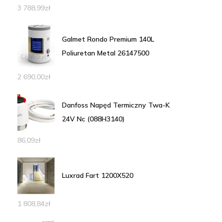
3 788,99
zł
Galmet Rondo Premium 140L
Poliuretan Metal 26147500
2 690,00
zł
Danfoss Napęd Termiczny Twa-K
24V Nc (088H3140)
86,09
zł
Luxrad Fart 1200X520
1 808,84
zł