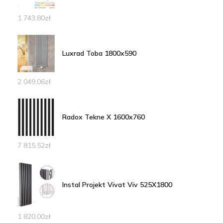
1 743,80
zł
Luxrad Toba 1800x590
2 049,06
zł
Radox Tekne X 1600x760
7 815,52
zł
Instal Projekt Vivat Viv 525X1800
1 820,00
zł