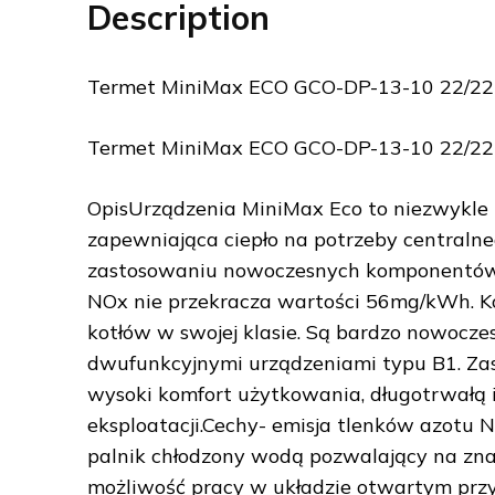
Description
Termet MiniMax ECO GCO-DP-13-10 22/2
Termet MiniMax ECO GCO-DP-13-10 22/2
OpisUrządzenia MiniMax Eco to niezwykle 
zapewniająca ciepło na potrzeby centralne
zastosowaniu nowoczesnych komponentów s
NOx nie przekracza wartości 56mg/kWh. Ko
kotłów w swojej klasie. Są bardzo nowocze
dwufunkcyjnymi urządzeniami typu B1. Za
wysoki komfort użytkowania, długotrwałą 
eksploatacji.Cechy- emisja tlenków azotu
palnik chłodzony wodą pozwalający na znac
możliwość pracy w układzie otwartym prz