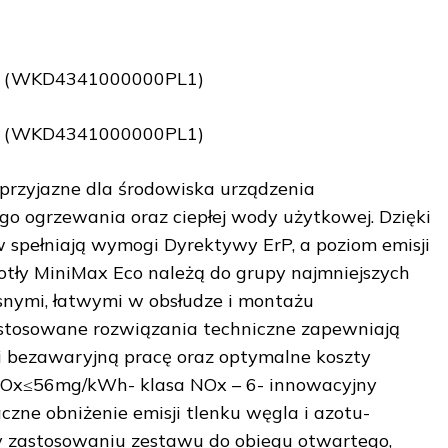
2 (WKD4341000000PL1)
2 (WKD4341000000PL1)
przyjazne dla środowiska urządzenia
go ogrzewania oraz ciepłej wody użytkowej. Dzięki
pełniają wymogi Dyrektywy ErP, a poziom emisji
tły MiniMax Eco należą do grupy najmniejszych
snymi, łatwymi w obsłudze i montażu
stosowane rozwiązania techniczne zapewniają
i bezawaryjną pracę oraz optymalne koszty
 NOx≤56mg/kWh- klasa NOx – 6- innowacyjny
zne obniżenie emisji tlenku węgla i azotu-
y zastosowaniu zestawu do obiegu otwartego,