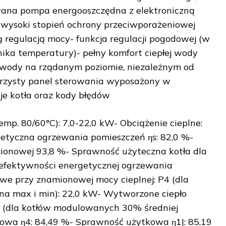
wana pompa energooszczędna z elektroniczną
 wysoki stopień ochrony przeciwporażeniowej
 regulacją mocy- funkcja regulacji pogodowej (w
ika temperatury)- pełny komfort ciepłej wody
 wody na rządanym poziomie, niezależnym od
ejrzysty panel sterowania wyposażony w
je kotła oraz kody błędów
mp. 80/60°C): 7,0-22,0 kW- Obciążenie cieplne:
etyczna ogrzewania pomieszczeń ηs: 82,0 %-
ionowej 93,8 %- Sprawność użyteczna kotła dla
 efektywności energetycznej ogrzewania
we przy znamionowej mocy cieplnej: P4 (dla
a max i min): 22,0 kW- Wytworzone ciepło
 (dla kotłów modulowanych 30% średniej
owa η4: 84,49 %- Sprawność użytkowa η1|: 85,19