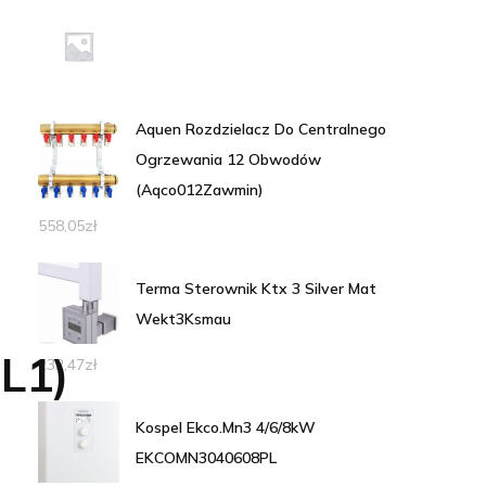
Aquen Rozdzielacz Do Centralnego
Ogrzewania 12 Obwodów
(Aqco012Zawmin)
558,05
zł
Terma Sterownik Ktx 3 Silver Mat
Wekt3Ksmau
L1)
232,47
zł
Kospel Ekco.Mn3 4/6/8kW
EKCOMN3040608PL