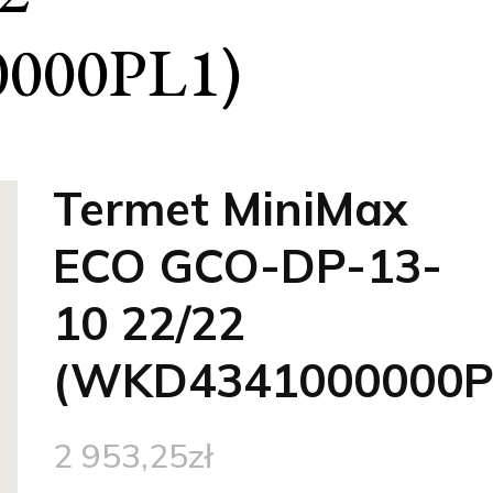
000PL1)
Termet MiniMax
ECO GCO-DP-13-
10 22/22
(WKD4341000000P
2 953,25
zł