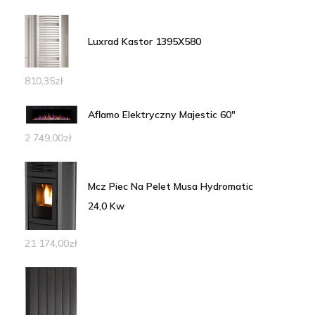
Luxrad Kastor 1395X580
810,35
zł
Aflamo Elektryczny Majestic 60"
2 749,00
zł
Mcz Piec Na Pelet Musa Hydromatic
24,0 Kw
21 174,00
zł