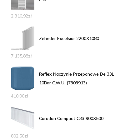
2 310,92
zł
Zehnder Excelsior 2200X1080
7 135,88
zł
Reflex Naczynie Przeponowe De 33L
10Bar C.W.U. (7303913)
410,00
zł
Caradon Compact C33 900X500
802,50
zł