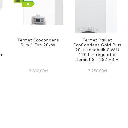
Termet Ecocondens
Termet Pakiet
Slim 1 Fun 20kW
EcoCondens Gold Plus
20 + zasobnik C.W.U
 +
120 L + regulator
Termet ST-292 V3 +
4
czujnik temperatury
zewnętrznej
3 860,00
zł
7 250,00
zł
WKP4601000000-24