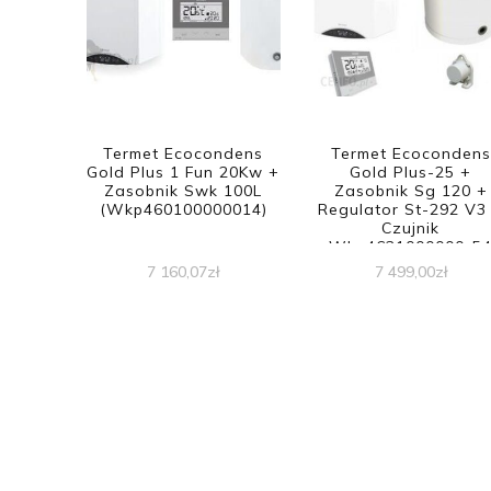
Termet Ecocondens
Termet Ecocondens
Gold Plus 1 Fun 20Kw +
Gold Plus-25 +
Zasobnik Swk 100L
Zasobnik Sg 120 +
(Wkp460100000014)
Regulator St-292 V3
Czujnik
Wkp4621000000-5
7 160,07
zł
7 499,00
zł