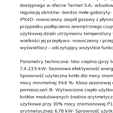
dostępnego w ofercie Termet S.A.- wbudo
regulacją obrotów- bardzo małe gabaryty-
IPX4D- nowoczesny zespół gazowy z płynną
przypadku podłączenia zewnętrznego czujn
użytkowej dzięki utrzymaniu temperatury
wielkości jej przepływu- nowoczesny i prz
wyświetlacz – odczytujący wszystkie funkc
Parametry techniczne- Moc cieplna (przy te
7,4-23,5 kW- Sezonowa efektywność energ
Sprawność użyteczna kotła dla mocy znam
mocy minimalnej: 94,6 %- Klasa sezonowej
pomieszczeń: B- Wytworzone ciepło użytko
kotłów modulowanych średnia arytmetyczn
użytkowe przy 30% mocy znamionowej: P1
arytmetycznej): 6,78 kW- Sprawność użytk