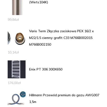
(Wets104K)
99,84
zł
Vario Term Złączka zaciskowa PEX 16/2 x
M22/1.5 ciemny grafit C33 M766B002015
M766B002150
10,14
zł
Enix PT 306 300X650
176,00
zł
Hillmann Przewód premium do gazu AWG007
1,5m