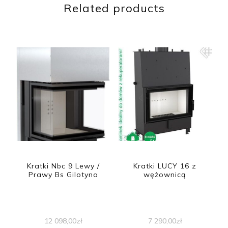
Related products
Kratki Nbc 9 Lewy /
Kratki LUCY 16 z
Prawy Bs Gilotyna
wężownicą
12 098,00
zł
7 290,00
zł