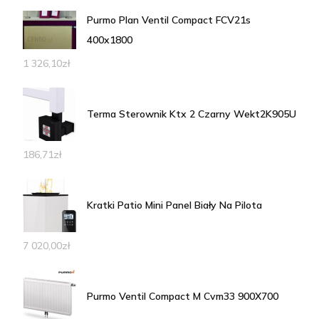
Purmo Plan Ventil Compact FCV21s
400x1800
1 326,10
zł
Terma Sterownik Ktx 2 Czarny Wekt2K905U
186,71
zł
Kratki Patio Mini Panel Biały Na Pilota
7 020,00
zł
Purmo Ventil Compact M Cvm33 900X700