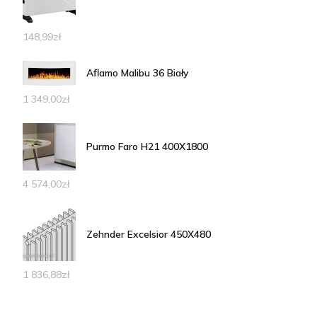
148,99
zł
Aflamo Malibu 36 Biały
1 349,00
zł
Purmo Faro H21 400X1800
4 574,00
zł
Zehnder Excelsior 450X480
1 836,88
zł