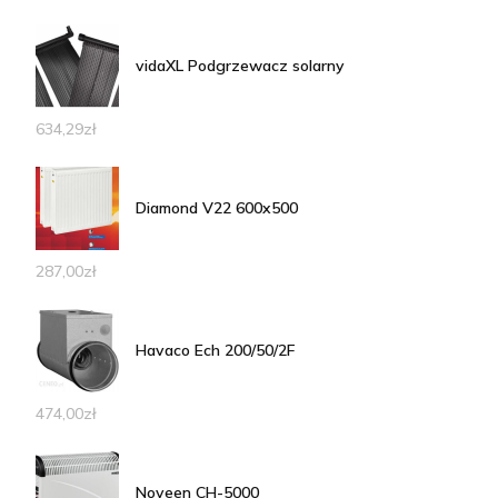
vidaXL Podgrzewacz solarny
634,29
zł
Diamond V22 600x500
287,00
zł
Havaco Ech 200/50/2F
474,00
zł
Noveen CH-5000