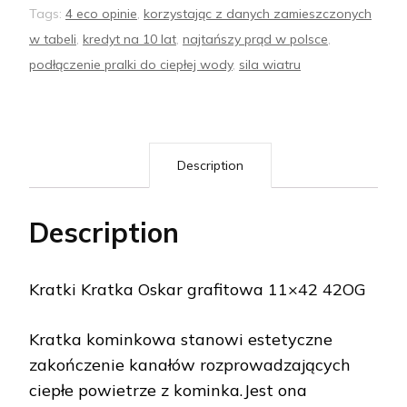
Tags:
4 eco opinie
,
korzystając z danych zamieszczonych
w tabeli
,
kredyt na 10 lat
,
najtańszy prąd w polsce
,
podłączenie pralki do ciepłej wody
,
sila wiatru
Description
Description
Kratki Kratka Oskar grafitowa 11×42 42OG
Kratka kominkowa stanowi estetyczne
zakończenie kanałów rozprowadzających
ciepłe powietrze z kominka.Jest ona