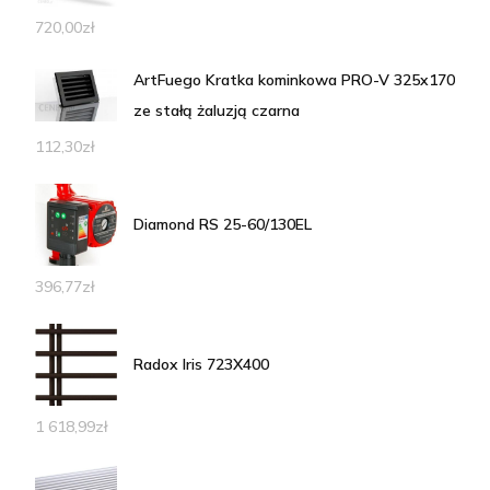
720,00
zł
ArtFuego Kratka kominkowa PRO-V 325x170
ze stałą żaluzją czarna
112,30
zł
Diamond RS 25-60/130EL
396,77
zł
Radox Iris 723X400
1 618,99
zł