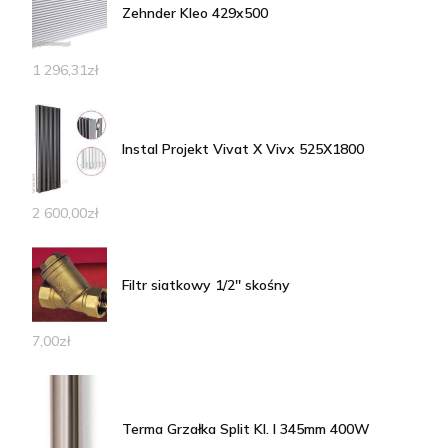
Zehnder Kleo 429x500
1 296,31
zł
Instal Projekt Vivat X Vivx 525X1800
2 600,00
zł
Filtr siatkowy 1/2'' skośny
7,00
zł
Terma Grzałka Split Kl. I 345mm 400W