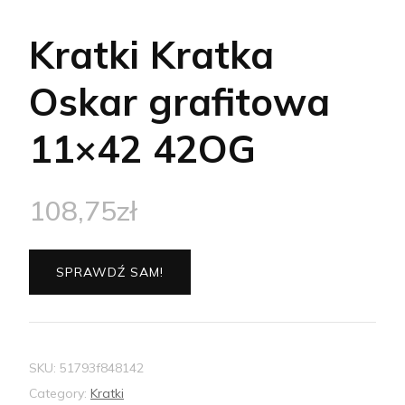
Kratki Kratka
Oskar grafitowa
11×42 42OG
108,75
zł
SPRAWDŹ SAM!
SKU:
51793f848142
Category:
Kratki