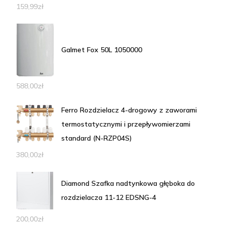
159,99
zł
Galmet Fox 50L 1050000
588,00
zł
Ferro Rozdzielacz 4-drogowy z zaworami
termostatycznymi i przepływomierzami
standard (N-RZP04S)
380,00
zł
Diamond Szafka nadtynkowa głęboka do
rozdzielacza 11-12 EDSNG-4
200,00
zł