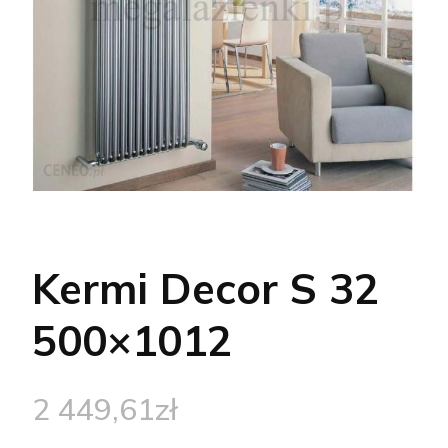
Kermi Decor S 32
500×1012
2 449,61
zł