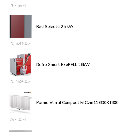
257,69
zł
Red Selecta 25 kW
20 528,00
zł
Defro Smart EkoPELL 28kW
20 499,00
zł
Purmo Ventil Compact M Cvm11 600X1800
797,00
zł