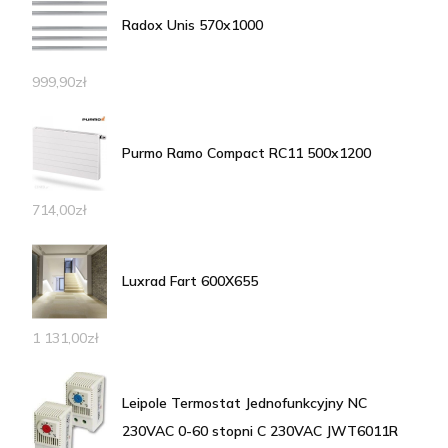
Radox Unis 570x1000
999,90
zł
Purmo Ramo Compact RC11 500x1200
714,00
zł
Luxrad Fart 600X655
1 131,00
zł
Leipole Termostat Jednofunkcyjny NC
230VAC 0-60 stopni C 230VAC JWT6011R