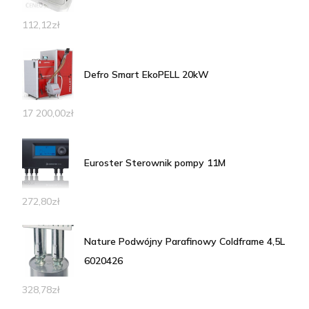
112,12
zł
Defro Smart EkoPELL 20kW
17 200,00
zł
Euroster Sterownik pompy 11M
272,80
zł
Nature Podwójny Parafinowy Coldframe 4,5L
6020426
328,78
zł