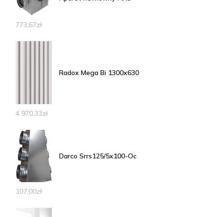
773,67
zł
Radox Mega Bi 1300x630
4 970,33
zł
Darco Srrs125/5x100-Oc
107,00
zł