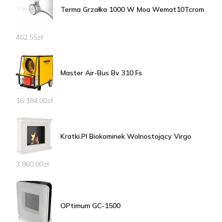
Terma Grzałka 1000 W Moa Wemat10Tcrom
462,55
zł
Master Air-Bus Bv 310 Fs
16 184,00
zł
Kratki.Pl Biokominek Wolnostojący Virgo
3 860,00
zł
OPtimum GC-1500