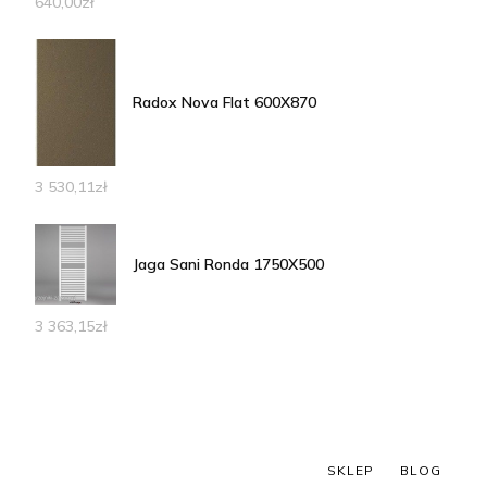
640,00
zł
Radox Nova Flat 600X870
3 530,11
zł
Jaga Sani Ronda 1750X500
3 363,15
zł
SKLEP
BLOG