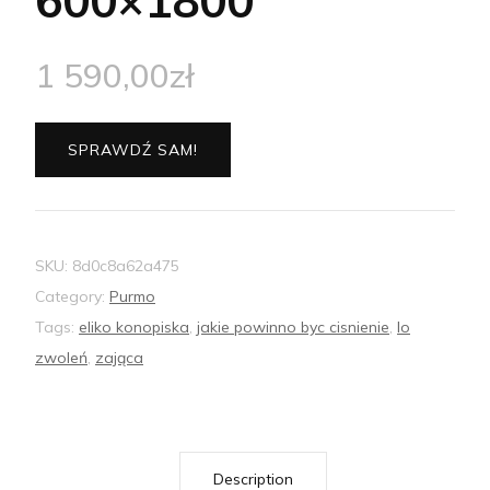
600×1800
1 590,00
zł
SPRAWDŹ SAM!
SKU:
8d0c8a62a475
Category:
Purmo
Tags:
eliko konopiska
,
jakie powinno byc cisnienie
,
lo
zwoleń
,
zająca
Description