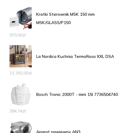
Kratki Sterownik MSK 150 mm
MSK/GLASS/P150
970,00
zł
La Nordica Kuchnia TermoRosa XXL DSA
21 392,00
zł
Bosch Tronic 2000T - mini 15l 7736504740
384,74
zł
Aparat nawiewny AN3