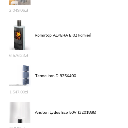
2 049,06
zł
Romotop ALPERA E 02 kamień
6 576,33
zł
Terma Iron D 925X400
1 547,00
zł
Ariston Lydos Eco 50V (3201885)