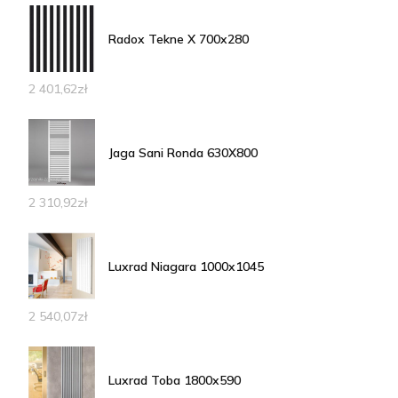
Radox Tekne X 700x280
2 401,62
zł
Jaga Sani Ronda 630X800
2 310,92
zł
Luxrad Niagara 1000x1045
2 540,07
zł
Luxrad Toba 1800x590