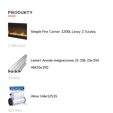
PRODUKTY
Simple Fire Corner 1200L Lewy Z Szybą
2 590,00
zł
Lemet Anoda magnezowa (5-15l) 25x150
AM25x150
39,90
zł
Alnor Hde12515
427,99
zł