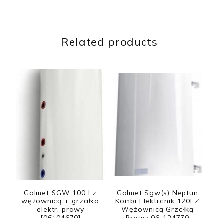
Related products
Galmet SGW 100 l z
Galmet Sgw(s) Neptun
wężownicą + grzałka
Kombi Elektronik 120l Z
elektr. prawy
Wężownicą Grzałką
[06104670]
Prawy 06-124770