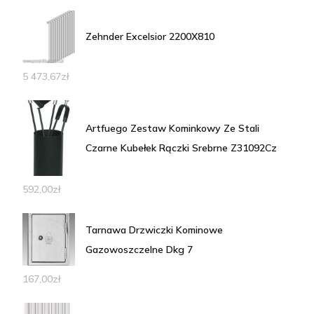
Zehnder Excelsior 2200X810
5 473,67
zł
Artfuego Zestaw Kominkowy Ze Stali
Czarne Kubełek Rączki Srebrne Z31092Cz
592,00
zł
Tarnawa Drzwiczki Kominowe
Gazowoszczelne Dkg 7
167,00
zł