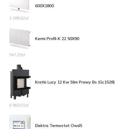
600X1800
1 388,62
zł
Kermi Profil-K 22 50X90
547,25
zł
Kratki Lucy 12 Kw Slim Prawy Bs (Gc1528)
6 860,01
zł
Elektra Termostat Owd5