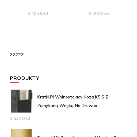
3 185,68
zł
9 260,95
zł
zzzzz
PRODUKTY
Kratki.Pl Wolnostojacy Koza K5 S Z
Zamykaną Wnęką Na Drewno
3 630,00
zł