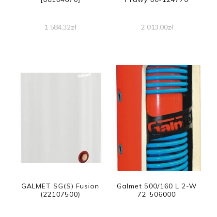
1 584,32
zł
2 013,00
zł
GALMET SG(S) Fusion
Galmet 500/160 L 2-W
(22107500)
72-506000