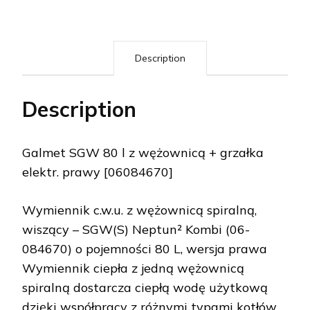
Description
Description
Galmet SGW 80 l z wężownicą + grzałka
elektr. prawy [06084670]
Wymiennik c.w.u. z wężownicą spiralną,
wiszący – SGW(S) Neptun² Kombi (06-
084670) o pojemności 80 L, wersja prawa
Wymiennik ciepła z jedną wężownicą
spiralną dostarcza ciepłą wodę użytkową
dzięki współpracy z różnymi typami kotłów