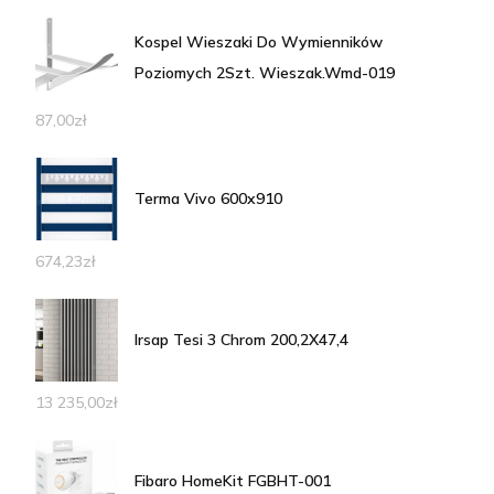
Kospel Wieszaki Do Wymienników
Poziomych 2Szt. Wieszak.Wmd-019
87,00
zł
Terma Vivo 600x910
674,23
zł
Irsap Tesi 3 Chrom 200,2X47,4
13 235,00
zł
Fibaro HomeKit FGBHT-001