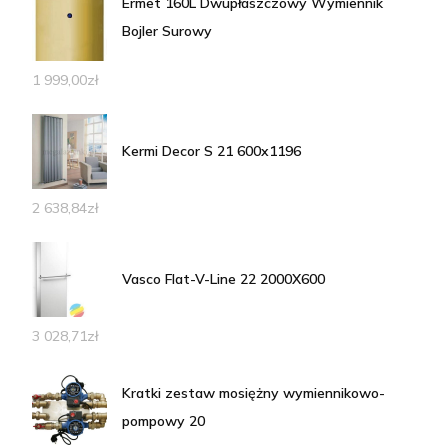
Ermet 160L Dwupłaszczowy Wymiennik
Bojler Surowy
1 999,00
zł
Kermi Decor S 21 600x1196
2 638,84
zł
Vasco Flat-V-Line 22 2000X600
3 028,71
zł
Kratki zestaw mosiężny wymiennikowo-
pompowy 20