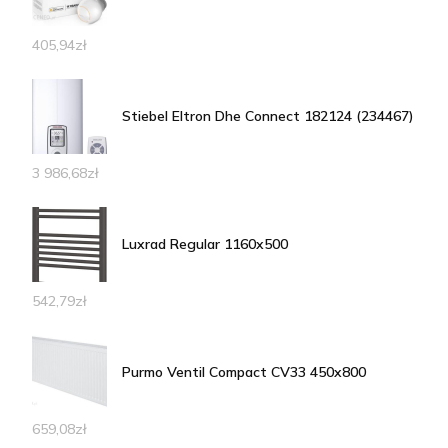
405,94
zł
Stiebel Eltron Dhe Connect 182124 (234467)
3 986,68
zł
Luxrad Regular 1160x500
542,79
zł
Purmo Ventil Compact CV33 450x800
659,08
zł