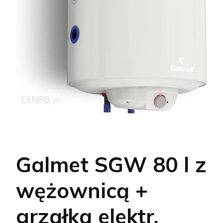
Galmet SGW 80 l z
wężownicą +
grzałka elektr.