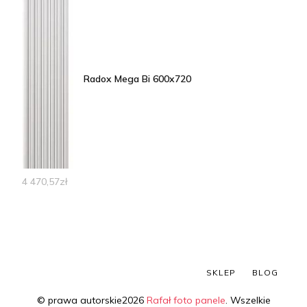
Radox Mega Bi 600x720
4 470,57
zł
SKLEP
BLOG
© prawa autorskie2026
Rafał foto panele
. Wszelkie