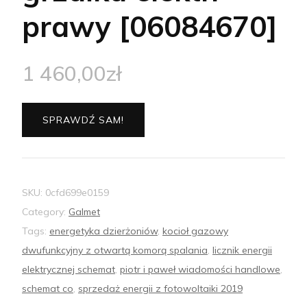
prawy [06084670]
1 460,00
zł
SPRAWDŹ SAM!
SKU:
0cfd699e0159
Category:
Galmet
Tags:
energetyka dzierżoniów
,
kocioł gazowy
dwufunkcyjny z otwartą komorą spalania
,
licznik energii
elektrycznej schemat
,
piotr i paweł wiadomości handlowe
,
schemat co
,
sprzedaż energii z fotowoltaiki 2019