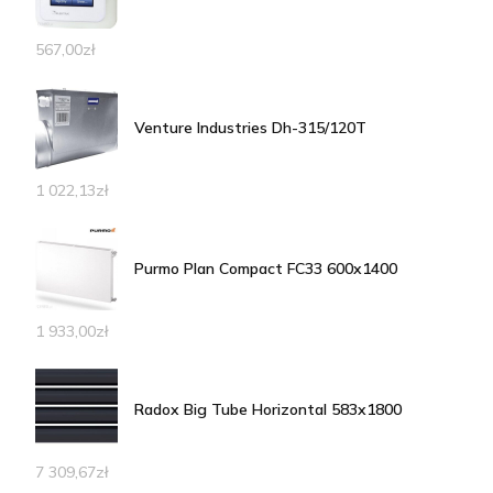
567,00
zł
Venture Industries Dh-315/120T
1 022,13
zł
Purmo Plan Compact FC33 600x1400
1 933,00
zł
Radox Big Tube Horizontal 583x1800
7 309,67
zł