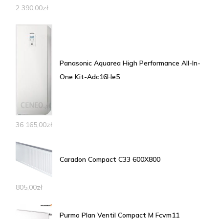
2 390,00
zł
Panasonic Aquarea High Performance All-In-
One Kit-Adc16He5
36 165,00
zł
Caradon Compact C33 600X800
805,00
zł
Purmo Plan Ventil Compact M Fcvm11