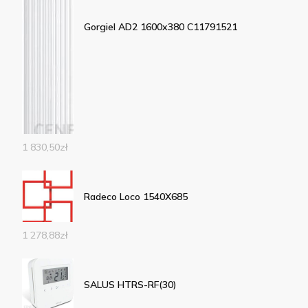
Gorgiel AD2 1600x380 C11791521
1 830,50
zł
Radeco Loco 1540X685
1 278,88
zł
SALUS HTRS-RF(30)