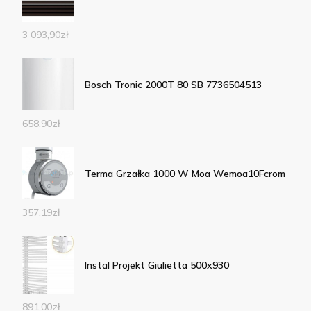
3 093,90
zł
Bosch Tronic 2000T 80 SB 7736504513
658,90
zł
Terma Grzałka 1000 W Moa Wemoa10Fcrom
357,19
zł
Instal Projekt Giulietta 500x930
891,00
zł