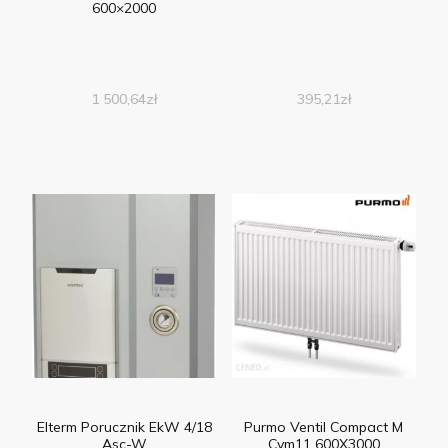
600×2000
1 500,64
zł
395,21
zł
Elterm Porucznik EkW 4/18
Purmo Ventil Compact M
Asc-W
Cvm11 600X3000