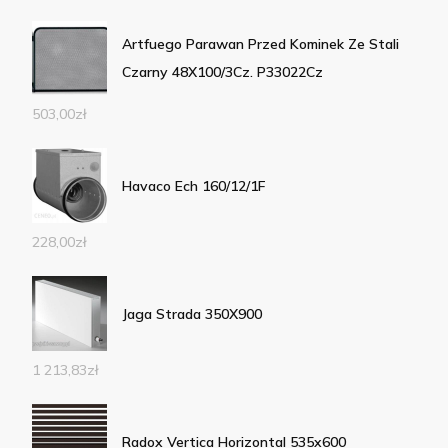
Artfuego Parawan Przed Kominek Ze Stali
Czarny 48X100/3Cz. P33022Cz
503,00
zł
Havaco Ech 160/12/1F
228,00
zł
Jaga Strada 350X900
1 213,83
zł
Radox Vertica Horizontal 535x600