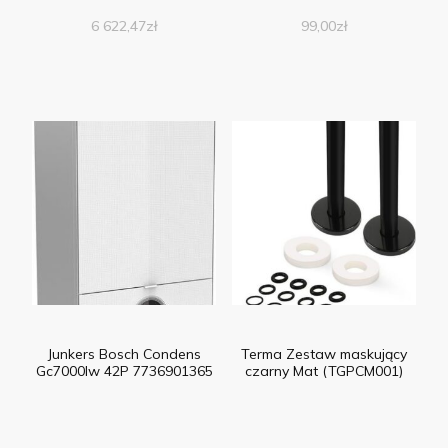
6 622,47
zł
99,00
zł
Junkers Bosch Condens
Terma Zestaw maskujący
Gc7000Iw 42P 7736901365
czarny Mat (TGPCM001)