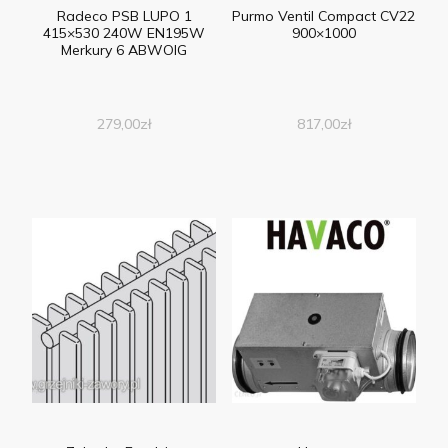
Radeco PSB LUPO 1
Purmo Ventil Compact CV22
415×530 240W EN195W
900×1000
Merkury 6 ABWOIG
279,00
zł
817,00
zł