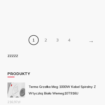
→
1
2
3
4
zzzzz
PRODUKTY
Terma Grzałka Meg 1000W Kabel Spiralny Z
Wtyczką Biała Wemeg10T916U
216,97
zł