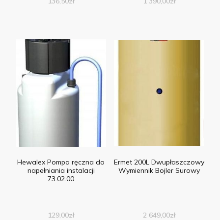
136,50
zł
1 390,00
zł
Hewalex Pompa ręczna do
Ermet 200L Dwupłaszczowy
napełniania instalacji
Wymiennik Bojler Surowy
73.02.00
129,00
zł
2 649,00
zł