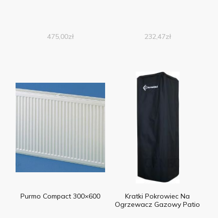
475,00
zł
232,47
zł
Purmo Compact 300×600
Kratki Pokrowiec Na
Ogrzewacz Gazowy Patio