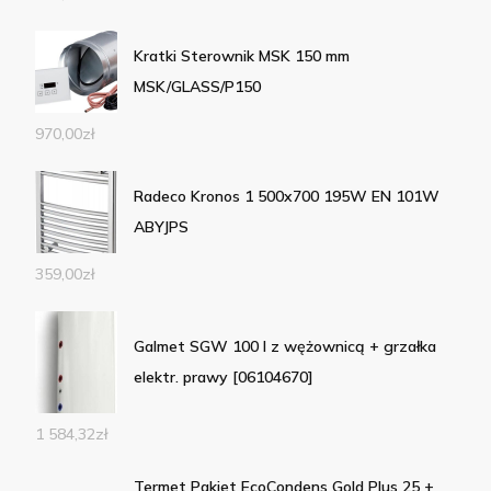
Kratki Sterownik MSK 150 mm
MSK/GLASS/P150
970,00
zł
Radeco Kronos 1 500x700 195W EN 101W
ABYJPS
359,00
zł
Galmet SGW 100 l z wężownicą + grzałka
elektr. prawy [06104670]
1 584,32
zł
Termet Pakiet EcoCondens Gold Plus 25 +