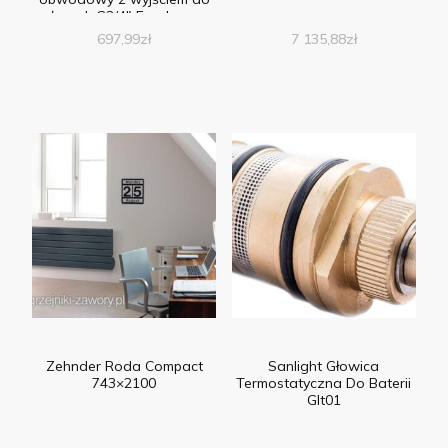
złączek G3/4″ Eurokonus
[KRPT 08.20.12]
697,99
zł
7 135,88
zł
Zehnder Roda Compact
Sanlight Głowica
743×2100
Termostatyczna Do Baterii
Glt01