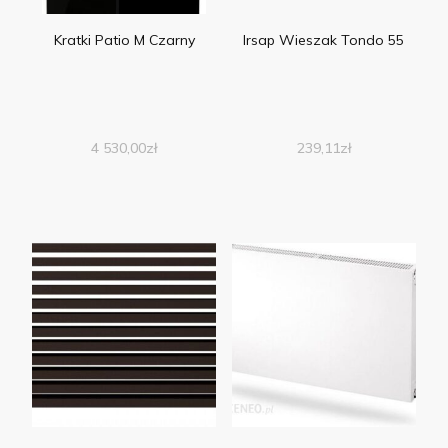
Kratki Patio M Czarny
Irsap Wieszak Tondo 55
4 530,00
zł
239,11
zł