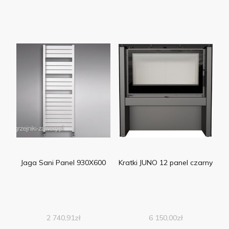
Jaga Sani Panel 930X600
Kratki JUNO 12 panel czarny
2 740,91
zł
6 150,00
zł