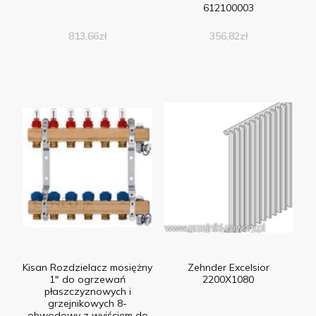
612100003
813,66
zł
356,82
zł
Kisan Rozdzielacz mosiężny
Zehnder Excelsior
1″ do ogrzewań
2200X1080
płaszczyznowych i
grzejnikowych 8-
obwodowy z wyjściem do