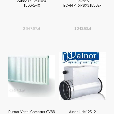
Zehnder Excelsior
Havaco
1500X540
ECHNIPTXPSX315302F
2 867,87
zł
1 243,53
zł
Purmo Ventil Compact CV33
Alnor Hde12512