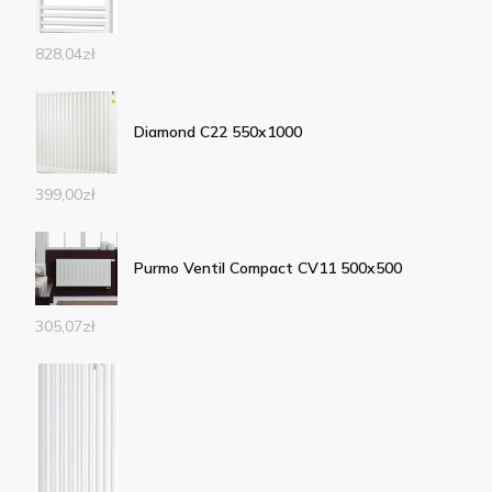
828,04
zł
Diamond C22 550x1000
399,00
zł
Purmo Ventil Compact CV11 500x500
305,07
zł