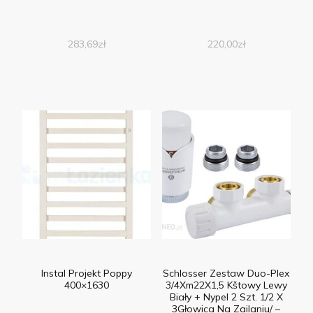
283,69
zł
220,00
zł
Instal Projekt Poppy
Schlosser Zestaw Duo-Plex
400×1630
3/4Xm22X1,5 Kštowy Lewy
Biały + Nypel 2 Szt. 1/2 X
3Głowica Na Zailaniu/ –