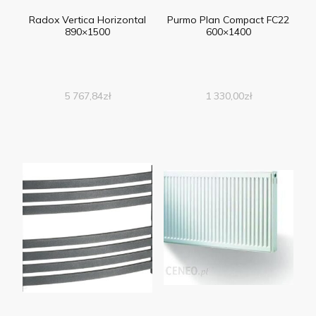
Radox Vertica Horizontal
Purmo Plan Compact FC22
890×1500
600×1400
5 767,84
zł
1 330,00
zł