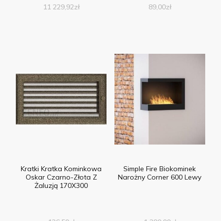
11 229,92
zł
89,00
zł
Kratki Kratka Kominkowa
Simple Fire Biokominek
Oskar Czarno-Złota Z
Narożny Corner 600 Lewy
Żaluzją 170X300