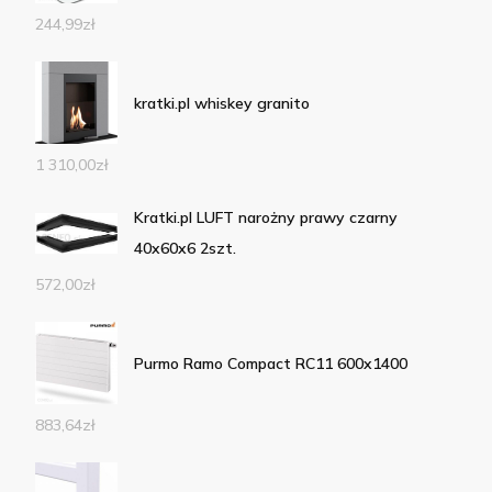
244,99
zł
kratki.pl whiskey granito
1 310,00
zł
Kratki.pl LUFT narożny prawy czarny
40x60x6 2szt.
572,00
zł
Purmo Ramo Compact RC11 600x1400
883,64
zł