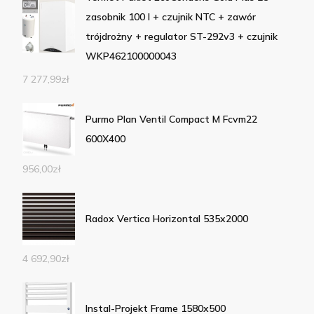
zasobnik 100 l + czujnik NTC + zawór
trójdrożny + regulator ST-292v3 + czujnik
WKP462100000043
7 277,99
zł
Purmo Plan Ventil Compact M Fcvm22
600X400
956,00
zł
Radox Vertica Horizontal 535x2000
4 692,90
zł
Instal-Projekt Frame 1580x500