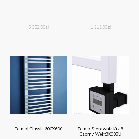
5 352,00
zł
1 111,00
zł
Termal Classic 600X600
Terma Sterownik Ktx 3
Czarny Wekt3K905U