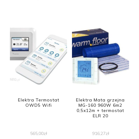
Elektra Termostat
Elektra Mata grzejna
OWD5 Wifi
MG-160 960W 6m2
0,5x12m + termostat
ELR 20
565,00
zł
916,27
zł