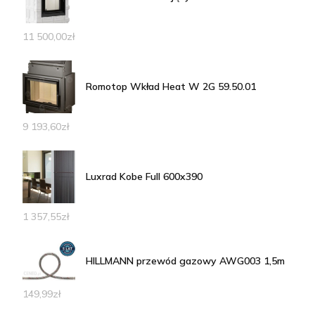
11 500,00
zł
Romotop Wkład Heat W 2G 59.50.01
9 193,60
zł
Luxrad Kobe Full 600x390
1 357,55
zł
HILLMANN przewód gazowy AWG003 1,5m
149,99
zł