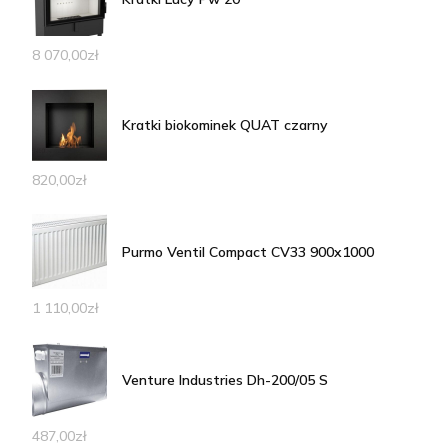
8 070,00
zł
Kratki biokominek QUAT czarny
820,00
zł
Purmo Ventil Compact CV33 900x1000
1 110,00
zł
Venture Industries Dh-200/05 S
487,00
zł