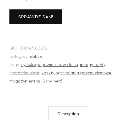
SPRAWDŹ SAM!
SKU:
858ce7813282
Category:
Elektra
Tags:
cyrkulacja powietrza w domu
,
innogy taryfy
,
jednostka skrót
,
koszty ogrzewania gazem ziemnym
,
magazyn energii 5 kw
,
perć
Description