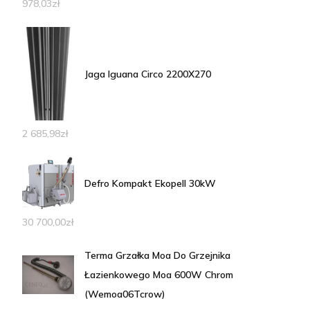
978,03
zł
Jaga Iguana Circo 2200X270
2 685,98
zł
Defro Kompakt Ekopell 30kW
30 700,00
zł
Terma Grzałka Moa Do Grzejnika
Łazienkowego Moa 600W Chrom
(Wemoa06Tcrow)