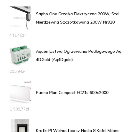
Sapho One Grzałka Elektryczna 200W, Stal
Nierdzewna Szczotkowana 200W Nr920
441,46
zł
Aquen Listwa Ogrzewania Podłogowego Aq
4D.Gold (Aq4Dgold)
205,94
zł
Purmo Plan Compact FC21s 600x2000
1 588,77
zł
Kratki.Pl Wolnostojący Nadia 8 Kafel Milano