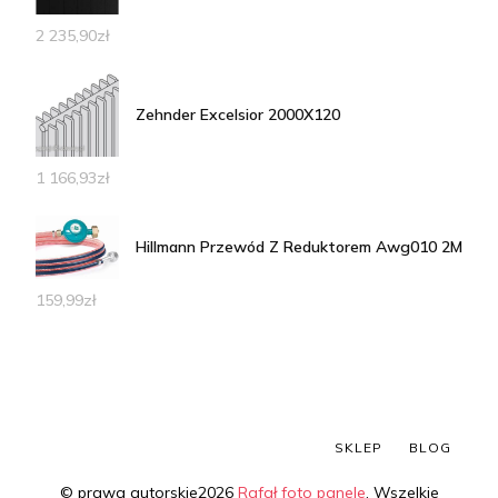
2 235,90
zł
Zehnder Excelsior 2000X120
1 166,93
zł
Hillmann Przewód Z Reduktorem Awg010 2M
159,99
zł
SKLEP
BLOG
© prawa autorskie2026
Rafał foto panele
. Wszelkie