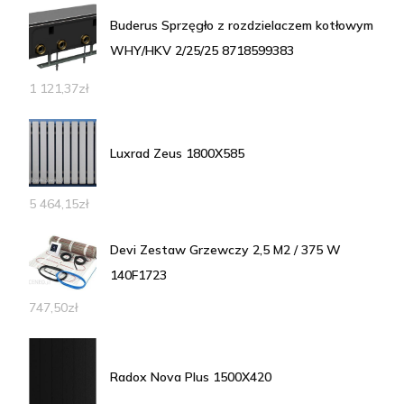
Buderus Sprzęgło z rozdzielaczem kotłowym
WHY/HKV 2/25/25 8718599383
1 121,37
zł
Luxrad Zeus 1800X585
5 464,15
zł
Devi Zestaw Grzewczy 2,5 M2 / 375 W
140F1723
747,50
zł
Radox Nova Plus 1500X420