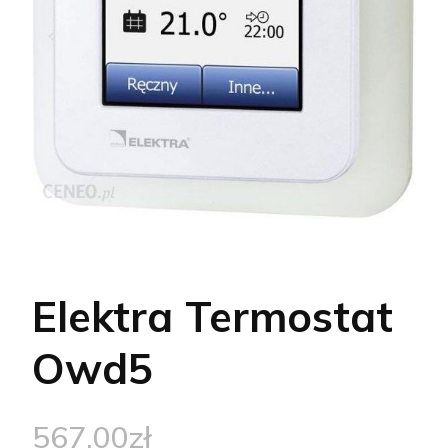
Elektra Termostat
Owd5
567,00
zł