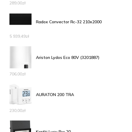
289,00
zł
Radox Convector Rc-32 210x2000
5 939,49
zł
Ariston Lydos Eco 80V (3201887)
706,00
zł
AURATON 200 TRA
230,00
zł
Kratki Lucy Pw 20