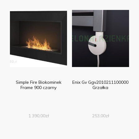
Simple Fire Biokominek
Enix Gv Ggv2010211100000
Frame 900 czarny
Grzałka
1 390,00
zł
253,00
zł