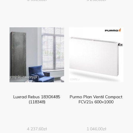
Luxrad Rebus 1830X485
Purmo Plan Ventil Compact
(118348)
FCV21s 600×1000
4 237,60
zł
1 046,00
zł