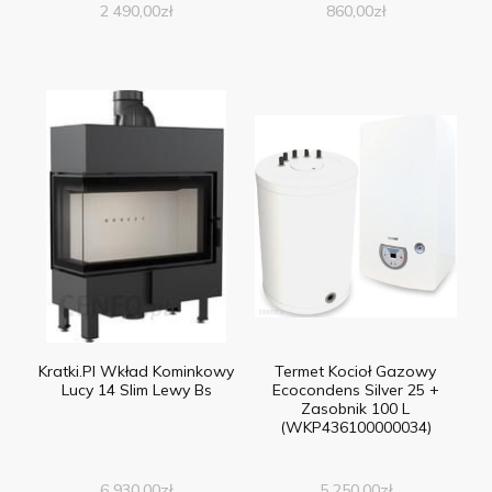
2 490,00
zł
860,00
zł
Kratki.Pl Wkład Kominkowy
Termet Kocioł Gazowy
Lucy 14 Slim Lewy Bs
Ecocondens Silver 25 +
Zasobnik 100 L
(WKP436100000034)
6 930,00
zł
5 250,00
zł