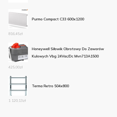
Purmo Compact C33 600x1200
816,45
zł
Honeywell Siłowik Obrotowy Do Zaworów
Kulowych Vbg 24Vac/Dc Mvn713A1500
425,00
zł
Terma Retro 504x800
1 120,13
zł