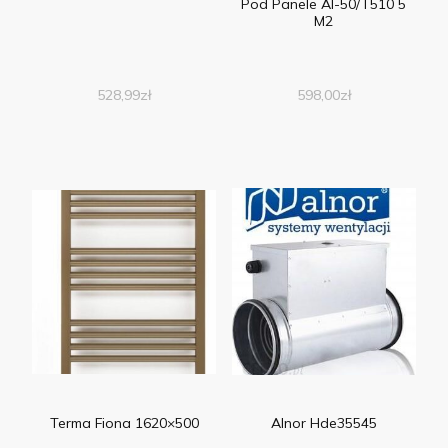
Pod Panele Al-50/T510 5
M2
528,99
zł
598,00
zł
Terma Fiona 1620×500
Alnor Hde35545