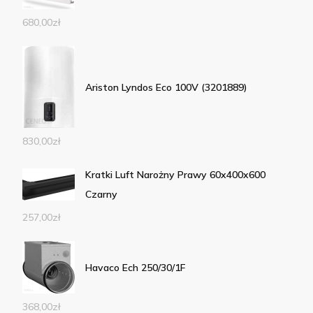
680,00
zł
Ariston Lyndos Eco 100V (3201889)
830,00
zł
Kratki Luft Narożny Prawy 60x400x600
Czarny
257,00
zł
Havaco Ech 250/30/1F
368,00
zł