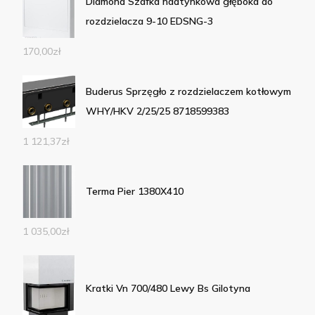
Diamond Szafka nadtynkowa głęboka do
rozdzielacza 9-10 EDSNG-3
170,00
zł
Buderus Sprzęgło z rozdzielaczem kotłowym
WHY/HKV 2/25/25 8718599383
1 121,37
zł
Terma Pier 1380X410
1 035,00
zł
Kratki Vn 700/480 Lewy Bs Gilotyna