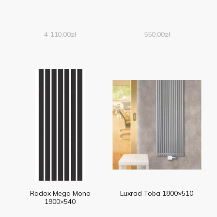
4 110,00
zł
550,00
zł
Radox Mega Mono
Luxrad Toba 1800×510
1900×540