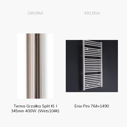
248,99
zł
491,00
zł
Terma Grzałka Split Kl. I
Enix Pini 764×1490
345mm 400W (Wets104K)