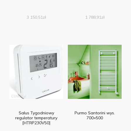
3 150,51
zł
1 788,91
zł
Salus Tygodniowy
Purmo Santorini wys.
regulator temperatury
700×500
[HTRP230V50]