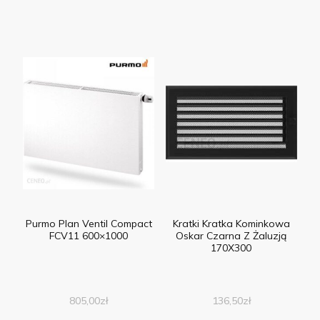
Purmo Plan Ventil Compact
Kratki Kratka Kominkowa
FCV11 600×1000
Oskar Czarna Z Żaluzją
170X300
805,00
zł
136,50
zł