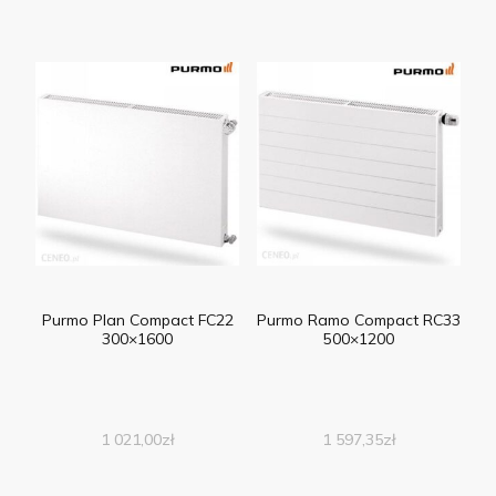
Purmo Plan Compact FC22
Purmo Ramo Compact RC33
300×1600
500×1200
1 021,00
zł
1 597,35
zł