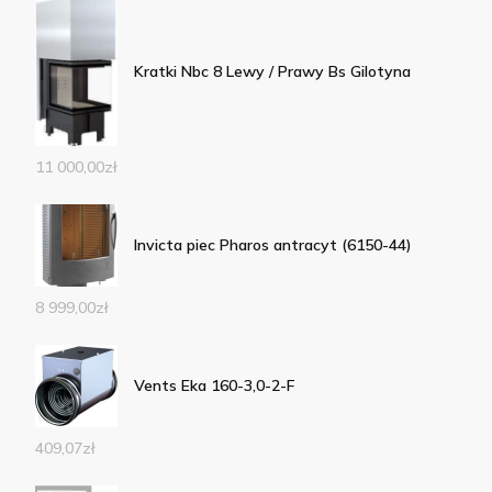
Kratki Nbc 8 Lewy / Prawy Bs Gilotyna
11 000,00
zł
Invicta piec Pharos antracyt (6150-44)
8 999,00
zł
Vents Eka 160-3,0-2-F
409,07
zł