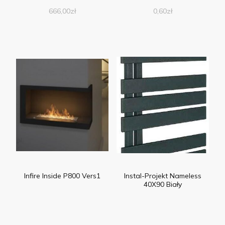
grzejnik jest niezwykle
666,00
zł
0,60
zł
uniwersalny – pasuje
zarówno do wnętrz
nowoczesnych
Infire Inside P800 Vers1
Instal-Projekt Nameless
40X90 Biały