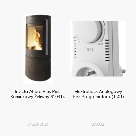
Invicta Altara Plus Piec
Elektrobock Analogowy
Kominkowy Żeliwny 610314
Bez Programatora (Ts01)
7 699,00
zł
87,00
zł