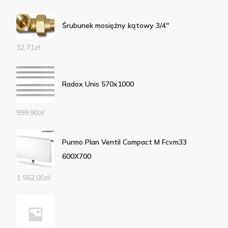
Śrubunek mosiężny kątowy 3/4''
12,71
zł
Radox Unis 570x1000
999,90
zł
Purmo Plan Ventil Compact M Fcvm33
600X700
1 562,00
zł