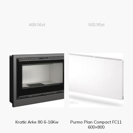
468,56
zł
500,90
zł
Kratki Arke 80 6-16Kw
Purmo Plan Compact FC11
600×800