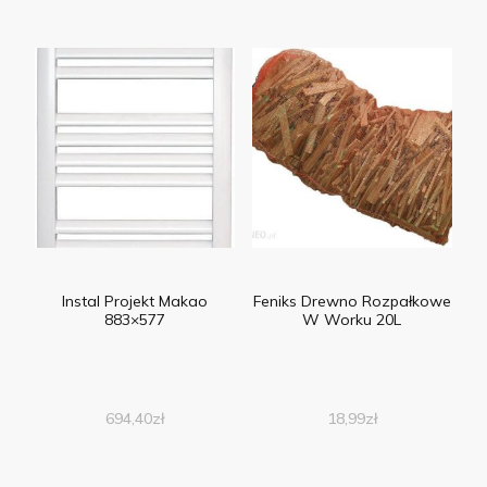
Instal Projekt Makao
Feniks Drewno Rozpałkowe
883×577
W Worku 20L
694,40
zł
18,99
zł