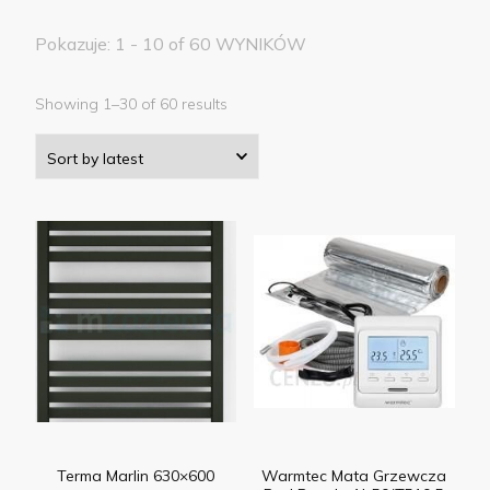
Pokazuje: 1 - 10 of 60 WYNIKÓW
Showing 1–30 of 60 results
Terma Marlin 630×600
Warmtec Mata Grzewcza