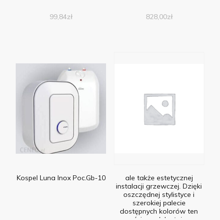
99,84
zł
828,00
zł
Kospel Luna Inox Poc.Gb-10
ale także estetycznej
instalacji grzewczej. Dzięki
oszczędnej stylistyce i
szerokiej palecie
dostępnych kolorów ten
naścienny lub stojący