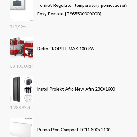
Termet Regulator temperatury pomieszczeń
Easy Remote [T9655000000GB]
342,92
zł
Defro EKOPELL MAX 100 kW
68 100,00
zł
Instal Projekt Afro New Afrn 286X1600
1 288,33
zł
Purmo Plan Compact FC11 600x1100