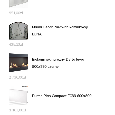
951,00
zł
Marmi Decor Parawan kominkowy
LUNA
435,13
zł
Biokominek narożny Delta lewa
900x280 czarny
2 730,00
zł
Purmo Plan Compact FC33 600x800
1 163,00
zł