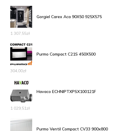
Gorgiel Carex Aca 90X50 925X575
1 307,55
zł
Purmo Compact C21S 450X500
304,00
zł
Havaco ECHNIPTXPSX100121F
1 029,51
zł
Purmo Ventil Compact CV33 900x800