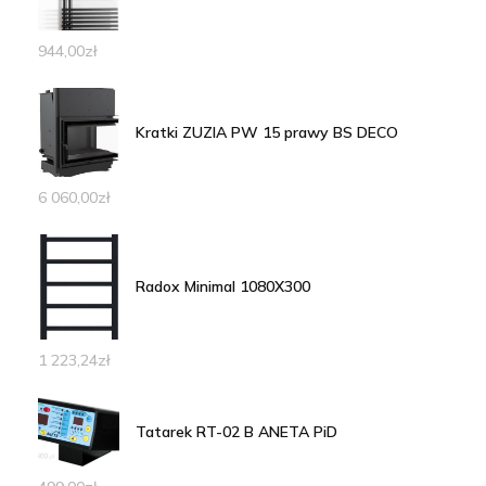
944,00
zł
Kratki ZUZIA PW 15 prawy BS DECO
6 060,00
zł
Radox Minimal 1080X300
1 223,24
zł
Tatarek RT-02 B ANETA PiD