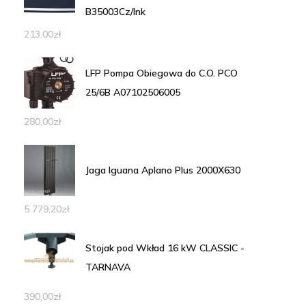
B35003Cz/Ink
213,00
zł
LFP Pompa Obiegowa do C.O. PCO
25/6B A07102506005
280,00
zł
Jaga Iguana Aplano Plus 2000X630
5 779,20
zł
Stojak pod Wkład 16 kW CLASSIC -
TARNAVA
390,00
zł