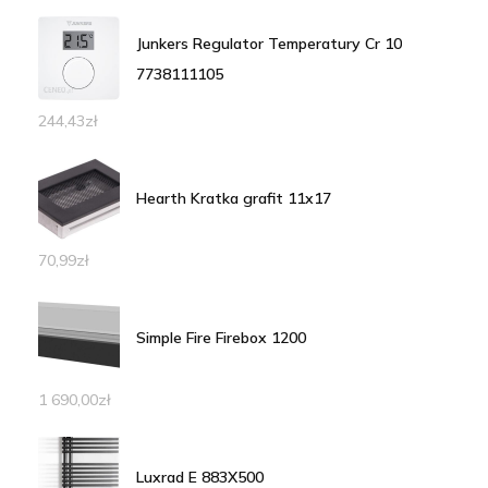
Junkers Regulator Temperatury Cr 10
7738111105
244,43
zł
Hearth Kratka grafit 11x17
70,99
zł
Simple Fire Firebox 1200
1 690,00
zł
Luxrad E 883X500