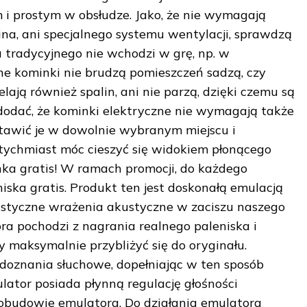
i prostym w obsłudze. Jako, że nie wymagają
na, ani specjalnego systemu wentylacji, sprawdzą
 tradycyjnego nie wchodzi w grę, np. w
zne kominki nie brudzą pomieszczeń sadzą, czy
elają również spalin, ani nie parzą, dzięki czemu są
dodać, że kominki elektryczne nie wymagają także
awić je w dowolnie wybranym miejscu i
tychmiast móc cieszyć się widokiem płonącego
ka gratis! W ramach promocji, do każdego
ka gratis. Produkt ten jest doskonałą emulacją
listyczne wrażenia akustyczne w zaciszu naszego
a pochodzi z nagrania realnego paleniska i
y maksymalnie przybliżyć się do oryginału.
doznania słuchowe, dopełniając w ten sposób
ator posiada płynną regulację głośności
j obudowie emulatora. Do działania emulatora