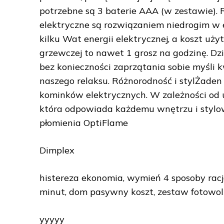
potrzebne są 3 baterie AAA (w zestawie). R
elektryczne są rozwiązaniem niedrogim w e
kilku Wat energii elektrycznej, a koszt uż
grzewczej to nawet 1 grosz na godzinę. Dz
bez konieczności zaprzątania sobie myśli k
naszego relaksu. Różnorodność i stylŻaden
kominków elektrycznych. W zależności od
która odpowiada każdemu wnętrzu i stylow
płomienia OptiFlame
Dimplex
histereza ekonomia, wymień 4 sposoby racj
minut, dom pasywny koszt, zestaw fotowolt
yyyyy