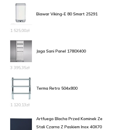
Biawar Viking-E 80 Smart 25291
1 525,00
zł
Jaga Sani Panel 1780X400
3 395,35
zł
Terma Retro 504x800
1 120,13
zł
Artfuego Blacha Przed Kominek Ze
Stali Czarna Z Paskiem Inox 40X70