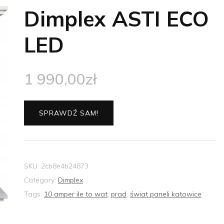
Dimplex ASTI ECO
LED
1 990,00
zł
SPRAWDŹ SAM!
SKU:
2cb8e4b24873
Category:
Dimplex
Tags:
10 amper ile to wat
,
prad
,
świat paneli katowice