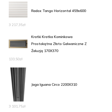
Radox Tango Horizontal 459x600
3 217,35
zł
Kratki Kratka Kominkowa
Prostokątna Złoto Galwaniczne Z
Żaluzją 170X370
133,50
zł
Jaga Iguana Circo 2200X310
3 101,75
zł