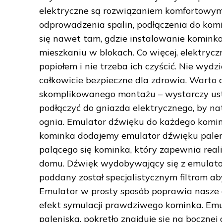
elektryczne są rozwiązaniem komfortowym 
odprowadzenia spalin, podłączenia do komi
się nawet tam, gdzie instalowanie kominka
mieszkaniu w blokach. Co więcej, elektryc
popiołem i nie trzeba ich czyścić. Nie wydzi
całkowicie bezpieczne dla zdrowia. Warto 
skomplikowanego montażu – wystarczy ust
podłączyć do gniazda elektrycznego, by na
ognia. Emulator dźwięku do każdego komin
kominka dodajemy emulator dźwięku palenis
palącego się kominka, który zapewnia rea
domu. Dźwięk wydobywający się z emulator
poddany został specjalistycznym filtrom ab
Emulator w prosty sposób poprawia nasze 
efekt symulacji prawdziwego kominka. Emul
paleniska, pokrętło znajduje się na boczne