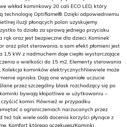
 we wkład kominkowy 20 cali ECO LED, który
ą technologię Optiflame®. Dzięki odpowiedniemu
etlnej iluzji płonących polan uzyskujemy
zystko to działa za sprawą jednego przycisku
 rąk oraz jest bezpieczne dla dzieci. Kominek
oraz pilot sterowania, a sam efekt płomieni jest
za 1,5 kW z nadmuchem daje ciepło wystarczające
czenia o wielkości do 15 m2. Elementy sterowania
ą. Kolekcja kominków elektrycznychNiewiele może
mienie ogniska. Dają one wspaniałe uczucie
ślane przez szczególny blask rozchodzący się po
 kominki bywają kłopotliwe w użytkowaniu –
 czyścić komin. Również w przypadku
amiętać o ograniczeniach narzucanych przez
też tak wiele osób docenia korzyści płynące z
e. Komfort którego oczekujeszKominki