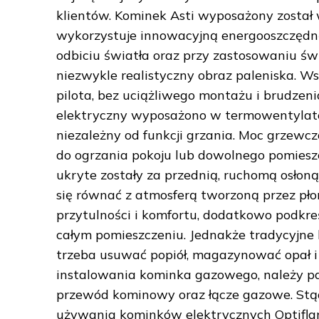
klientów. Kominek Asti wyposażony został
wykorzystuje innowacyjną energooszczędn
odbiciu światła oraz przy zastosowaniu świ
niezwykle realistyczny obraz paleniska. Ws
pilota, bez uciążliwego montażu i brudzenia
elektryczny wyposażono w termowentylator 
niezależny od funkcji grzania. Moc grzewc
do ogrzania pokoju lub dowolnego pomiesz
ukryte zostały za przednią, ruchomą osłon
się równać z atmosferą tworzoną przez pło
przytulności i komfortu, dodatkowo podkre
całym pomieszczeniu. Jednakże tradycyjne
trzeba usuwać popiół, magazynować opał i
instalowania kominka gazowego, należy p
przewód kominowy oraz łącze gazowe. Stąd 
używania kominków elektrycznych Optiflam