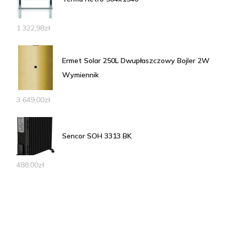
1 322,98
zł
Ermet Solar 250L Dwupłaszczowy Bojler 2W
Wymiennik
3 649,00
zł
Sencor SOH 3313 BK
488,00
zł