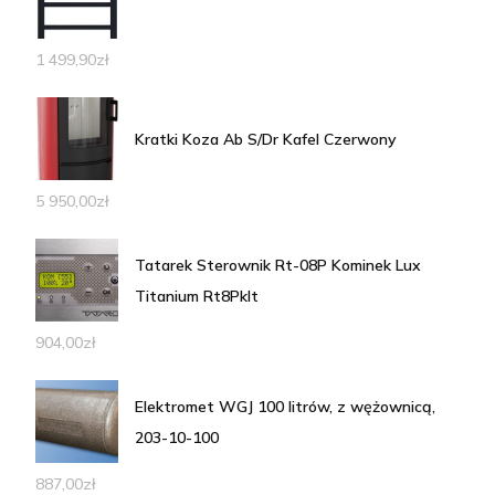
1 499,90
zł
Kratki Koza Ab S/Dr Kafel Czerwony
5 950,00
zł
Tatarek Sterownik Rt-08P Kominek Lux
Titanium Rt8Pklt
904,00
zł
Elektromet WGJ 100 litrów, z wężownicą,
203-10-100
887,00
zł