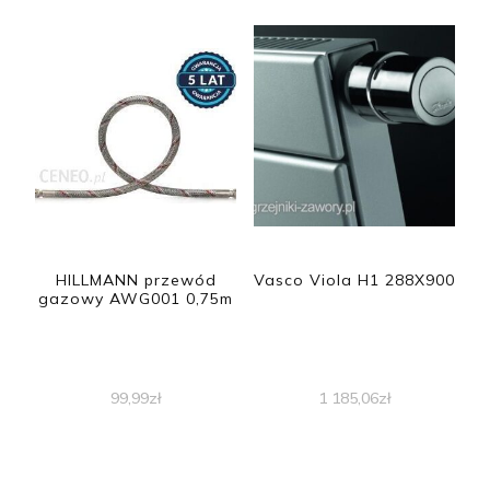
HILLMANN przewód
Vasco Viola H1 288X900
gazowy AWG001 0,75m
99,99
zł
1 185,06
zł