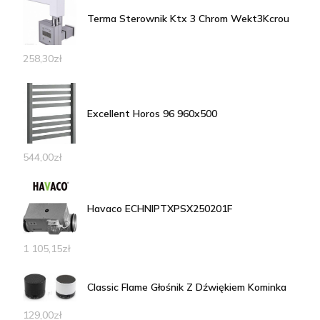
Terma Sterownik Ktx 3 Chrom Wekt3Kcrou
258,30
zł
Excellent Horos 96 960x500
544,00
zł
Havaco ECHNIPTXPSX250201F
1 105,15
zł
Classic Flame Głośnik Z Dźwiękiem Kominka
129,00
zł