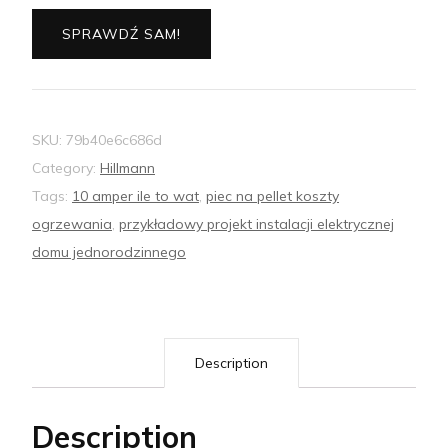
SPRAWDŹ SAM!
SKU:
79b40e6c686d
Category:
Hillmann
Tags:
10 amper ile to wat
,
piec na pellet koszty
ogrzewania
,
przykładowy projekt instalacji elektrycznej
domu jednorodzinnego
Description
Description