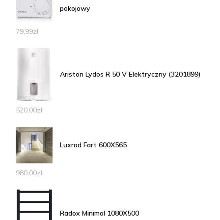
pokojowy
79,99
zł
Ariston Lydos R 50 V Elektryczny (3201899)
520,00
zł
Luxrad Fart 600X565
980,00
zł
Radox Minimal 1080X500