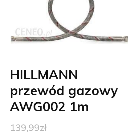
HILLMANN
przewód gazowy
AWG002 1m
139,99
zł