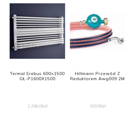
Termal Erebus 600×1500
Hillmann Przewód Z
GŁ-P1600X1500
Reduktorem Awg009 2M
1 296,06
zł
159,99
zł