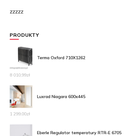
zzzzz
PRODUKTY
Terma Oxford 710X1262
8 010,99
zł
Luxrad Niagara 600x445
1 299,00
zł
Eberle Regulator temperatury RTR-E 6705