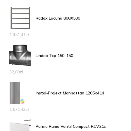
Radox Lacuna 800X500
1 351,31
zł
Lindab Tcp 150-150
32,00
zł
Instal-Projekt Manhattan 1205x414
1 671,42
zł
Purmo Ramo Ventil Compact RCV21s