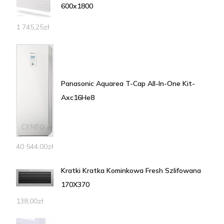
600x1800
1 745,25
zł
Panasonic Aquarea T-Cap All-In-One Kit-
Axc16He8
40 544,00
zł
Kratki Kratka Kominkowa Fresh Szlifowana
170X370
138,00
zł