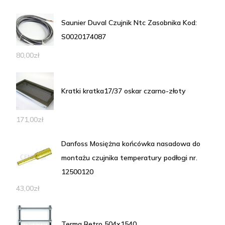
Saunier Duval Czujnik Ntc Zasobnika Kod:
S0020174087
80,00
zł
Kratki kratka17/37 oskar czarno-złoty
171,00
zł
Danfoss Mosiężna końcówka nasadowa do
montażu czujnika temperatury podłogi nr.
12500120
43,00
zł
Terma Retro 504x1540