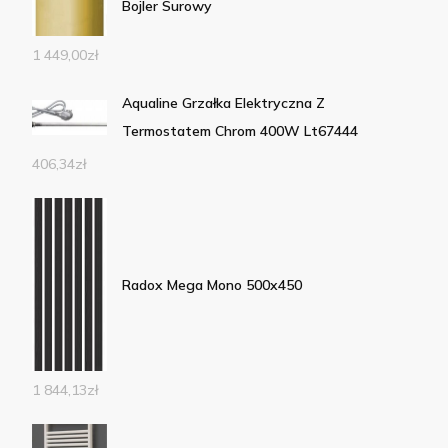
Bojler Surowy
1 449,00
zł
Aqualine Grzałka Elektryczna Z
Termostatem Chrom 400W Lt67444
406,34
zł
Radox Mega Mono 500x450
1 844,13
zł