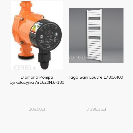
Diamond Pompa
Jaga Sani Louvre 1780X400
Cyrkulacyjna Art.620N.6-180
205,00
zł
3 395,35
zł