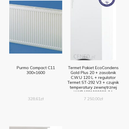
Purmo Compact C11
Termet Pakiet EcoCondens
300×1600
Gold Plus 20 + zasobnik
C.W.U 120 L + regulator
Termet ST-292 V3 + czujnik
temperatury zewnętrznej
WKP4601000000-24
328,61
zł
7 250,00
zł