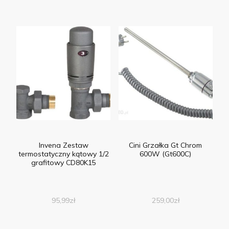
Invena Zestaw
Cini Grzałka Gt Chrom
termostatyczny kątowy 1/2
600W (Gt600C)
grafitowy CD80K15
95,99
zł
259,00
zł