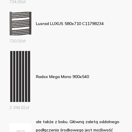
734,00
zł
Luxrad LUXUS 580x710 C11798234
720,50
zł
Radox Mega Mono 900x540
2 394,02
zł
ale także z boku. Główną zaletą oddolnego
podłączenia środkowego jest możliwość