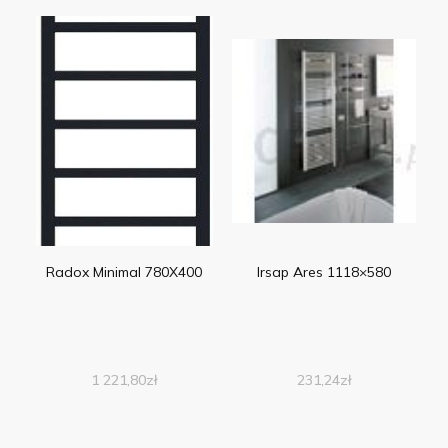
Radox Minimal 780X400
Irsap Ares 1118×580
1 221,80
zł
231,24
zł