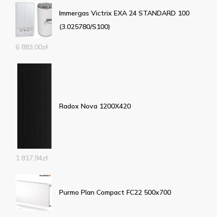
Immergas Victrix EXA 24 STANDARD 100
(3.025780/S100)
6 883,00
zł
Radox Nova 1200X420
1 817,94
zł
Purmo Plan Compact FC22 500x700