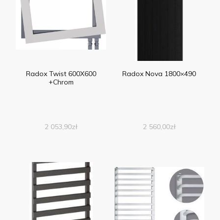
Radox Twist 600X600
Radox Nova 1800×490
+Chrom
2 053,90
zł
2 560,00
zł