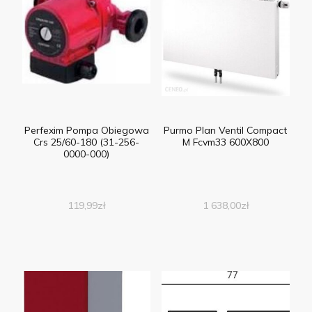
Perfexim Pompa Obiegowa
Purmo Plan Ventil Compact
Crs 25/60-180 (31-256-
M Fcvm33 600X800
0000-000)
119,99
zł
1 638,00
zł