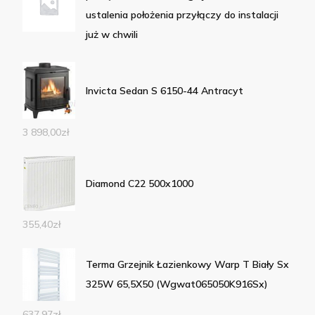
ustalenia położenia przyłączy do instalacji
już w chwili
Invicta Sedan S 6150-44 Antracyt
3 898,00
zł
Diamond C22 500x1000
355,40
zł
Terma Grzejnik Łazienkowy Warp T Biały Sx
325W 65,5X50 (Wgwat065050K916Sx)
637,97
zł