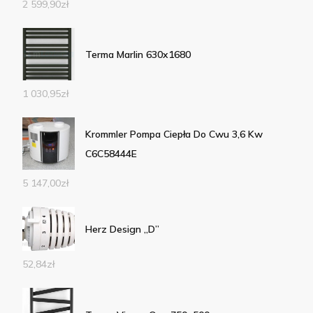
2 599,90
zł
Terma Marlin 630x1680
1 030,95
zł
Krommler Pompa Ciepła Do Cwu 3,6 Kw
C6C58444E
5 147,00
zł
Herz Design „D”
52,84
zł