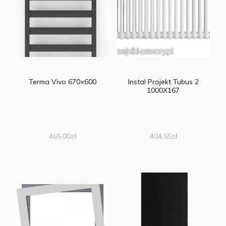
Terma Vivo 670×600
Instal Projekt Tubus 2
1000X167
465,00
zł
404,55
zł