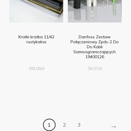
Kratki kratka 11/42
Danfoss Zestaw
rustykalna
Połączeniowy Zpds-2 Do
Do Kabli
Samoograniczających
19400126
182,00
zł
54,37
zł
→
1
2
3