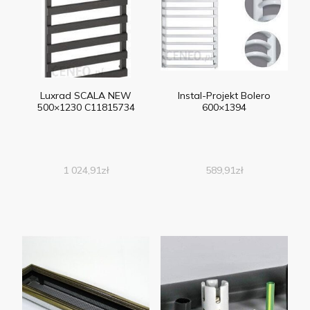
Luxrad SCALA NEW
Instal-Projekt Bolero
500×1230 C11815734
600×1394
1 024,91
zł
589,91
zł