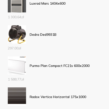
Luxrad Mars 1404x600
1 300,64
zł
Dedra Ded9931B
297,00
zł
Purmo Plan Compact FC21s 600x2000
1 588,77
zł
Radox Vertica Horizontal 175x1000