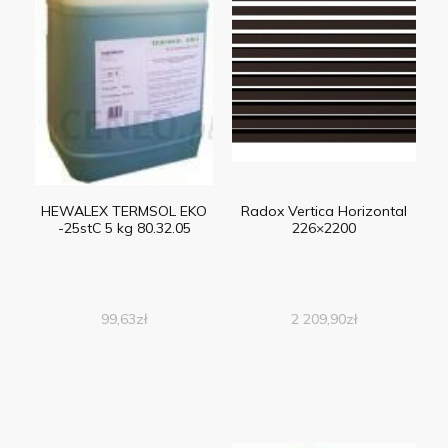
HEWALEX TERMSOL EKO
Radox Vertica Horizontal
-25stC 5 kg 80.32.05
226×2200
99,63
zł
2 209,90
zł