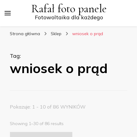
Rafał foto panele
Fotowoltaika dla każdego
Strona główna
Sklep
wniosek o prąd
Tag
:
wniosek o prąd
Pokazuje: 1 - 10 of 86 WYNIKÓW
Showing 1–30 of 86 results