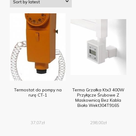
Termostat do pompy na
Terma Grzałka Ktx3 400W
rurę CT-1
Przyłącze Śrubowe Z
Maskownicą Bez Kabla
Biała Wekt304T916S
37,07
zł
298,00
zł