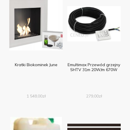
Kratki Biokominek June
Emultimax Przewód grzejny
SHTV 31m 20W/m 670W
1 548,00
zł
279,00
zł