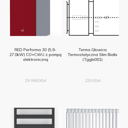
RED Performa 30 (5,9-
Terma Głowica
27,0kW) CO+CWU z pompą
Termostatyczna Slim Biała
elektroniczną
(Tggbi001)
29 958,00
zł
129,00
zł