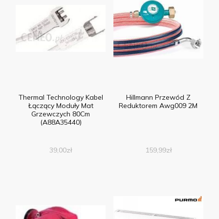
Thermal Technology Kabel
Hillmann Przewód Z
Łączący Moduły Mat
Reduktorem Awg009 2M
Grzewczych 80Cm
(A88A35440)
39,00
zł
159,99
zł