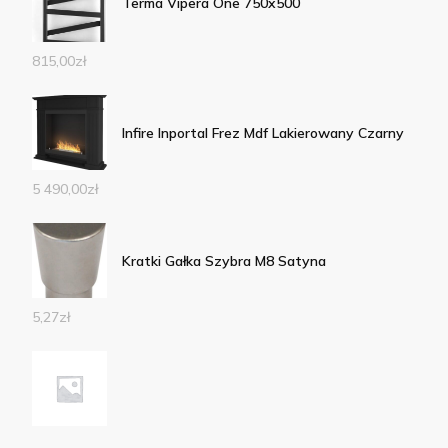
Terma Vipera One 750x500
815,00
zł
Infire Inportal Frez Mdf Lakierowany Czarny
5 490,00
zł
Kratki Gałka Szybra M8 Satyna
5,27
zł