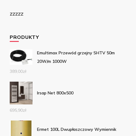
zzzzz
PRODUKTY
Emultimax Przewód grzejny SHTV 50m
20W/m 1000W
389,00
zł
Irsap Net 800x500
695,90
zł
Ermet 100L Dwupłaszczowy Wymiennik