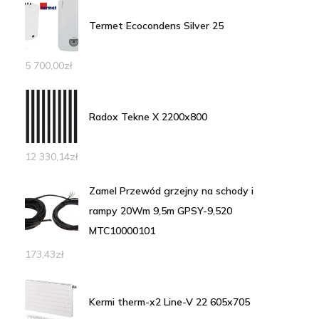
Termet Ecocondens Silver 25
5 700,00
zł
Radox Tekne X 2200x800
12 330,14
zł
Zamel Przewód grzejny na schody i
rampy 20Wm 9,5m GPSY-9,520
MTC10000101
173,43
zł
Kermi therm-x2 Line-V 22 605x705