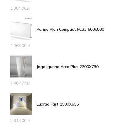
1 384,00
zł
Purmo Plan Compact FC33 600x800
1 163,00
zł
Jaga Iguana Arco Plus 2200X730
7 487,77
zł
Luxrad Fart 1500X655
2 913,00
zł