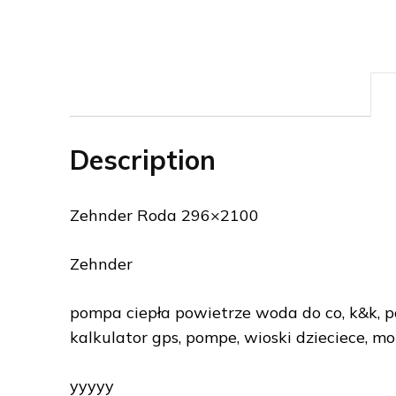
Description
Zehnder Roda 296×2100
Zehnder
pompa ciepła powietrze woda do co, k&k, po
kalkulator gps, pompe, wioski dzieciece, mo
yyyyy