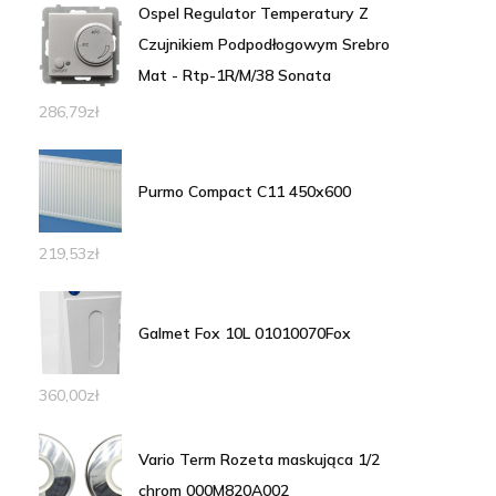
Ospel Regulator Temperatury Z
Czujnikiem Podpodłogowym Srebro
Mat - Rtp-1R/M/38 Sonata
286,79
zł
Purmo Compact C11 450x600
219,53
zł
Galmet Fox 10L 01010070Fox
360,00
zł
Vario Term Rozeta maskująca 1/2
chrom 000M820A002