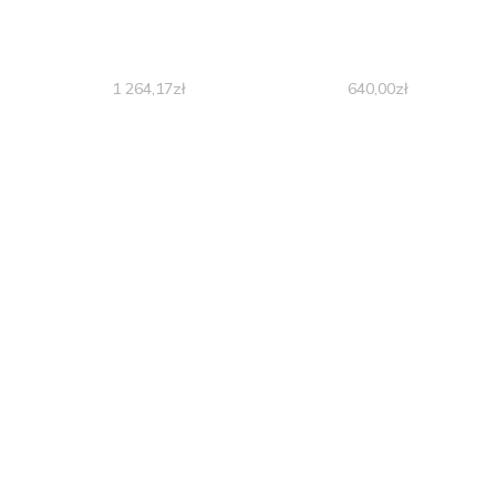
1 264,17
zł
640,00
zł