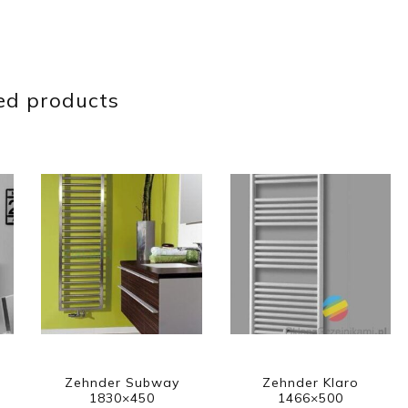
ed products
Zehnder Subway
Zehnder Klaro
1830×450
1466×500