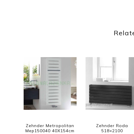
Relat
Zehnder Metropolitan
Zehnder Roda
Mep150040 40X154cm
518×2100