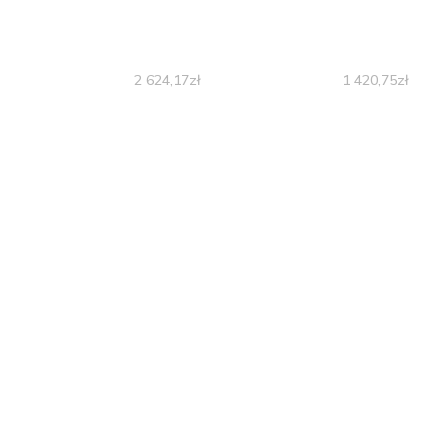
2 624,17
zł
1 420,75
zł