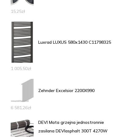
15,25
zł
Luxrad LUXUS 580x1430 C11798325
1 005,50
zł
Zehnder Excelsior 2200X990
6 581,26
zł
DEVI Mata grzejna jednostronnie
zasilana DEVIasphalt 300T 4270W