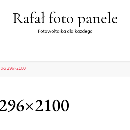
Rafał foto panele
Fotowoltaika dla każdego
oda 296×2100
 296×2100