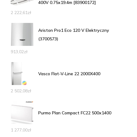
400V 0.75x19.4m [83900172]
2 222,61
zł
Ariston Pro1 Eco 120 V Elektryczny
(3700573)
913,02
zł
Vasco Flat-V-Line 22 2000X400
2 502,08
zł
Purmo Plan Compact FC22 500x1400
1 277,00
zł