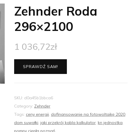
Zehnder Roda
296×2100
1 036,72
zł
SPRAWDŹ SAM!
SKU:
d0a45b1bbca6
Category:
Zehnder
Tags:
ceny energii
,
dofinansowanie na fotowoltaikę 2020
,
dom suwałki
,
jaki przekrój kabla kalkulator
,
kn jednostka
,
pompy ciepła poznań