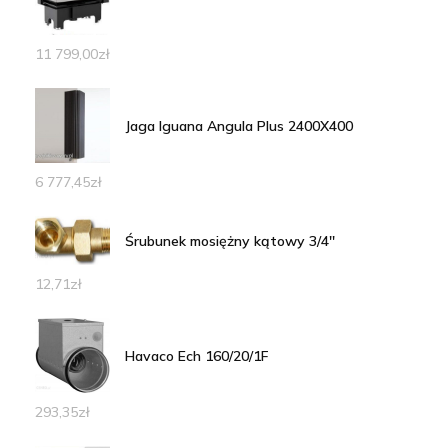
11 799,00
zł
Jaga Iguana Angula Plus 2400X400
6 777,45
zł
Śrubunek mosiężny kątowy 3/4''
12,71
zł
Havaco Ech 160/20/1F
293,35
zł