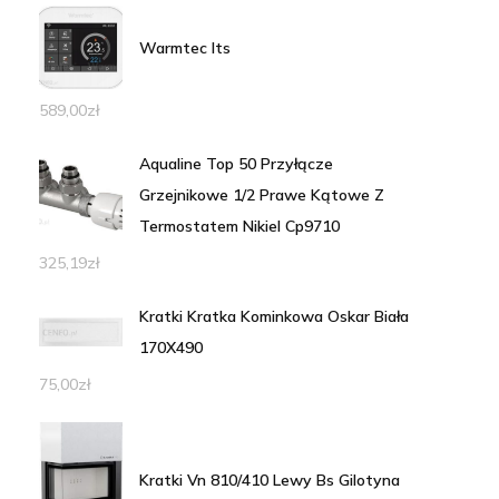
Warmtec Its
589,00
zł
Aqualine Top 50 Przyłącze
Grzejnikowe 1/2 Prawe Kątowe Z
Termostatem Nikiel Cp9710
325,19
zł
Kratki Kratka Kominkowa Oskar Biała
170X490
75,00
zł
Kratki Vn 810/410 Lewy Bs Gilotyna