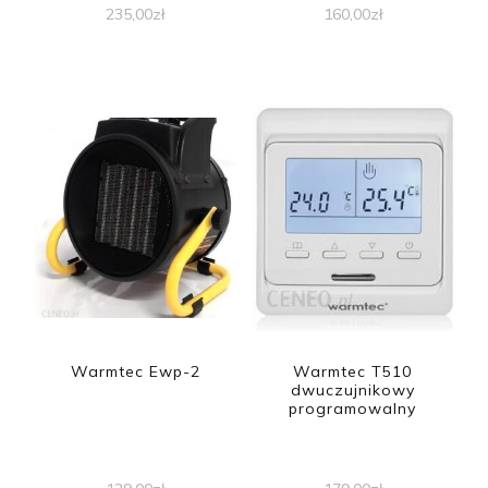
235,00
zł
160,00
zł
Warmtec Ewp-2
Warmtec T510
dwuczujnikowy
programowalny