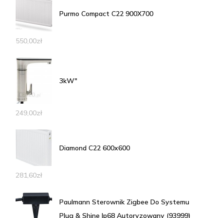
Purmo Compact C22 900X700
550,00
zł
3kW"
249,00
zł
Diamond C22 600x600
281,60
zł
Paulmann Sterownik Zigbee Do Systemu
Plug & Shine Ip68 Autoryzowany (93999)