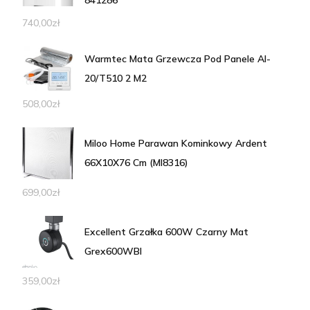
740,00
zł
Warmtec Mata Grzewcza Pod Panele Al-
20/T510 2 M2
508,00
zł
Miloo Home Parawan Kominkowy Ardent
66X10X76 Cm (Ml8316)
699,00
zł
Excellent Grzałka 600W Czarny Mat
Grex600WBl
359,00
zł