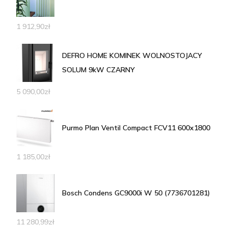
1 912,90
zł
DEFRO HOME KOMINEK WOLNOSTOJACY
SOLUM 9kW CZARNY
5 090,00
zł
Purmo Plan Ventil Compact FCV11 600x1800
1 185,00
zł
Bosch Condens GC9000i W 50 (7736701281)
11 280,99
zł