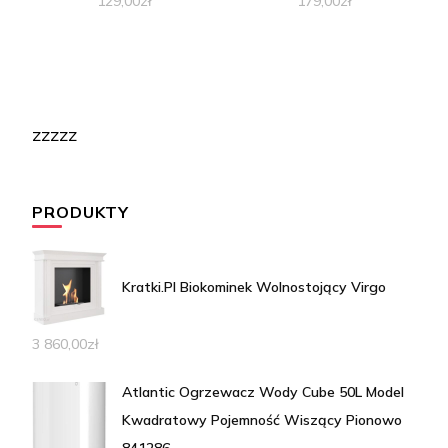
129,00
zł
179,00
zł
zzzzz
PRODUKTY
Kratki.Pl Biokominek Wolnostojący Virgo
3 860,00
zł
Atlantic Ogrzewacz Wody Cube 50L Model
Kwadratowy Pojemność Wiszący Pionowo
841286