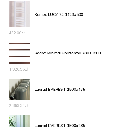
Komex LUCY 22 1123x500
432,00
zł
Radox Minimal Horizontal 780X1800
1 926,95
zł
Luxrad EVEREST 1500x435
2 869,34
zł
Luxrad EVEREST 1500x285