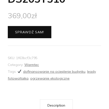
369,00
zł
SPRAWDŹ SAM!
SKU:
1f63bcf3c795
Category:
Warmtec
Tags:
,
dofinansowanie na ocieplenie budynku
,
leady
fotowoltaika
,
ogrzewanie ekologiczne
Description