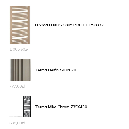
Luxrad LUXUS 580x1430 C11798332
1 005,50
zł
Terma Delfin 540x820
777,00
zł
Terma Mike Chrom 735X430
638,00
zł