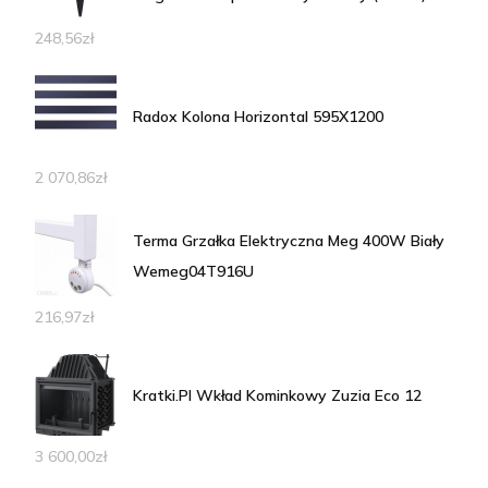
248,56
zł
Radox Kolona Horizontal 595X1200
2 070,86
zł
Terma Grzałka Elektryczna Meg 400W Biały
Wemeg04T916U
216,97
zł
Kratki.Pl Wkład Kominkowy Zuzia Eco 12
3 600,00
zł