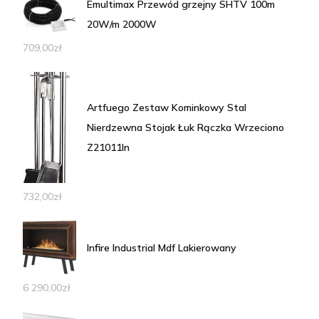
Emultimax Przewód grzejny SHTV 100m
20W/m 2000W
709,00
zł
Artfuego Zestaw Kominkowy Stal
Nierdzewna Stojak Łuk Rączka Wrzeciono
Z21011In
732,00
zł
Infire Industrial Mdf Lakierowany
6 290,00
zł