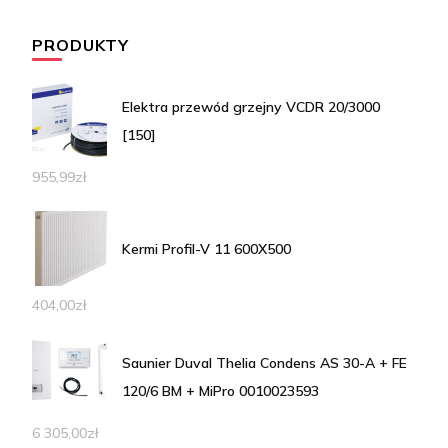
PRODUKTY
Elektra przewód grzejny VCDR 20/3000
[150]
955,99
zł
Kermi Profil-V 11 600X500
404,00
zł
Saunier Duval Thelia Condens AS 30-A + FE
120/6 BM + MiPro 0010023593
6 305,00
zł