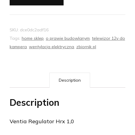
SKU:
dce0dc2adf16
Tags:
home sklep
,
o prawie budowlanym
,
telewizor 12v do
kampera
,
wentylacja elektryczna
,
zbiornik pl
Description
Description
Ventia Regulator Hrx 1,0