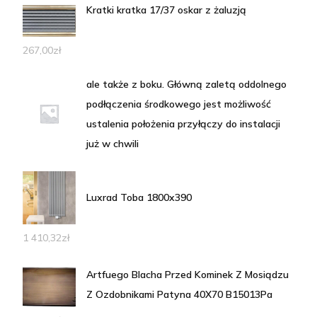
Kratki kratka 17/37 oskar z żaluzją
267,00
zł
ale także z boku. Główną zaletą oddolnego
podłączenia środkowego jest możliwość
ustalenia położenia przyłączy do instalacji
już w chwili
Luxrad Toba 1800x390
1 410,32
zł
Artfuego Blacha Przed Kominek Z Mosiądzu
Z Ozdobnikami Patyna 40X70 B15013Pa