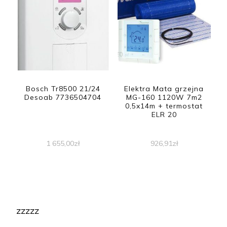
Bosch Tr8500 21/24
Elektra Mata grzejna
Desoab 7736504704
MG-160 1120W 7m2
0,5x14m + termostat
ELR 20
1 655,00
zł
926,91
zł
zzzzz