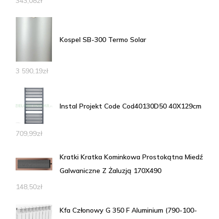
343,08
zł
Kospel SB-300 Termo Solar
3 590,19
zł
Instal Projekt Code Cod40130D50 40X129cm
709,99
zł
Kratki Kratka Kominkowa Prostokątna Miedź
Galwaniczne Z Żaluzją 170X490
148,50
zł
Kfa Członowy G 350 F Aluminium (790-100-