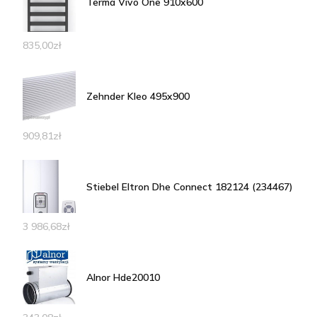
Terma Vivo One 910x600
835,00
zł
Zehnder Kleo 495x900
909,81
zł
Stiebel Eltron Dhe Connect 182124 (234467)
3 986,68
zł
Alnor Hde20010