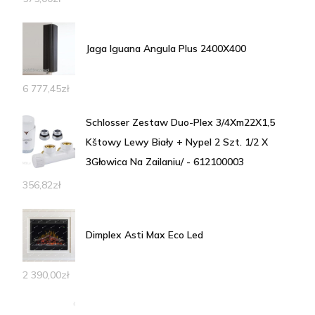
Jaga Iguana Angula Plus 2400X400
6 777,45
zł
Schlosser Zestaw Duo-Plex 3/4Xm22X1,5
Kštowy Lewy Biały + Nypel 2 Szt. 1/2 X
3Głowica Na Zailaniu/ - 612100003
356,82
zł
Dimplex Asti Max Eco Led
2 390,00
zł