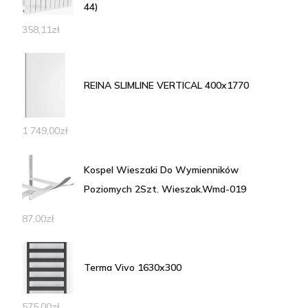
44)
358,11
zł
REINA SLIMLINE VERTICAL 400x1770
1 749,00
zł
Kospel Wieszaki Do Wymienników
Poziomych 2Szt. Wieszak.Wmd-019
87,00
zł
Terma Vivo 1630x300
575,00
zł