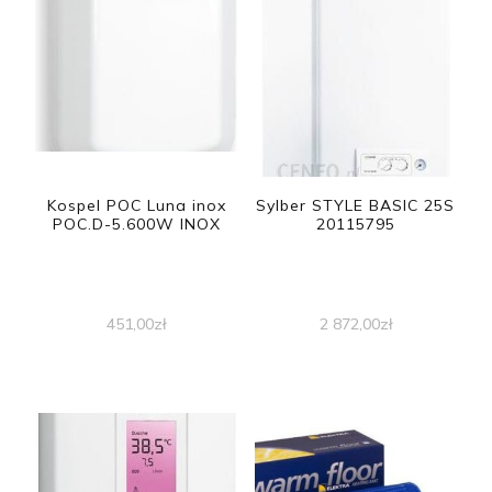
Kospel POC Luna inox
Sylber STYLE BASIC 25S
POC.D-5.600W INOX
20115795
451,00
zł
2 872,00
zł