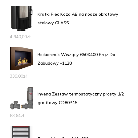
Kratki Piec Koza AB na nodze obrotowy
stalowy GLASS
4 940,00
zł
Biokominek Wiszący 650X400 Brąz Do
Zabudowy -1128
339,00
zł
Invena Zestaw termostatyczny prosty 1/2
grafitowy CD80P15
83,64
zł