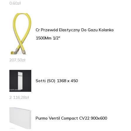
0,60
zł
Cr Przewód Elastyczny Do Gazu Kolanko
1500Mm 1/2"
207,50
zł
Sotti (SO) 1368 x 450
2 116,28
zł
Purmo Ventil Compact CV22 900x600