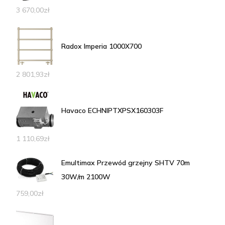
3 670,00
zł
Radox Imperia 1000X700
2 801,93
zł
Havaco ECHNIPTXPSX160303F
1 110,69
zł
Emultimax Przewód grzejny SHTV 70m
30W/m 2100W
759,00
zł