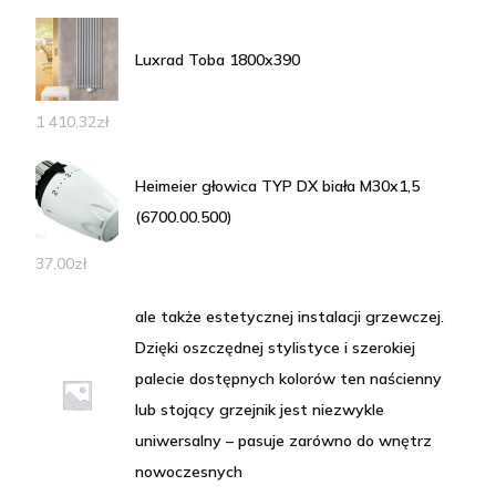
Luxrad Toba 1800x390
1 410,32
zł
Heimeier głowica TYP DX biała M30x1,5
(6700.00.500)
37,00
zł
ale także estetycznej instalacji grzewczej.
Dzięki oszczędnej stylistyce i szerokiej
palecie dostępnych kolorów ten naścienny
lub stojący grzejnik jest niezwykle
uniwersalny – pasuje zarówno do wnętrz
nowoczesnych