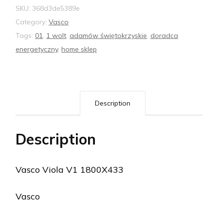
SKU:
368d3de5389e
Category:
Vasco
Tags:
01
,
1 wolt
,
adamów świętokrzyskie
,
doradca
energetyczny
,
home sklep
Description
Description
Vasco Viola V1 1800X433
Vasco