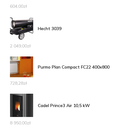
604,00
zł
Hecht 3039
2 049,00
zł
Purmo Plan Compact FC22 400x800
728,28
zł
Cadel Prince3 Air 10,5 kW
8 950,00
zł