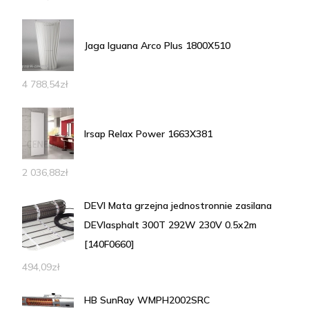
Jaga Iguana Arco Plus 1800X510
4 788,54
zł
Irsap Relax Power 1663X381
2 036,88
zł
DEVI Mata grzejna jednostronnie zasilana
DEVIasphalt 300T 292W 230V 0.5x2m
[140F0660]
494,09
zł
HB SunRay WMPH2002SRC