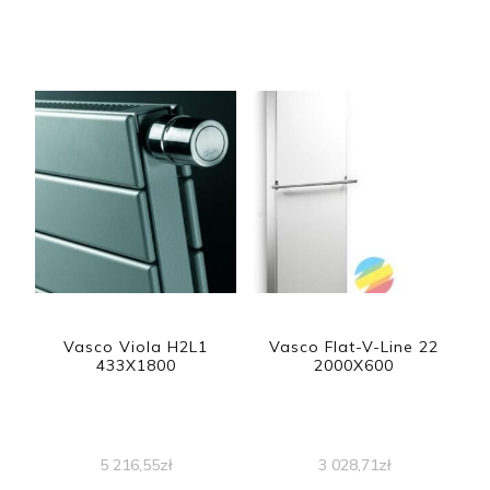
Vasco Viola H2L1
Vasco Flat-V-Line 22
433X1800
2000X600
5 216,55
zł
3 028,71
zł