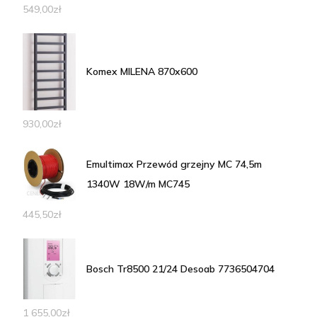
549,00
zł
Komex MILENA 870x600
930,00
zł
Emultimax Przewód grzejny MC 74,5m
1340W 18W/m MC745
445,50
zł
Bosch Tr8500 21/24 Desoab 7736504704
1 655,00
zł