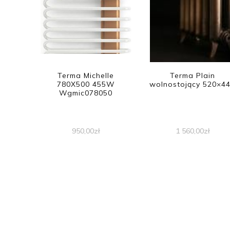
Terma Michelle
Terma Plain
780X500 455W
wolnostojący 520×4
Wgmic078050
950,00
zł
1 560,00
zł