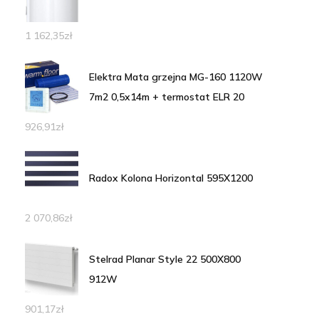
1 162,35
zł
Elektra Mata grzejna MG-160 1120W
7m2 0,5x14m + termostat ELR 20
926,91
zł
Radox Kolona Horizontal 595X1200
2 070,86
zł
Stelrad Planar Style 22 500X800
912W
901,17
zł