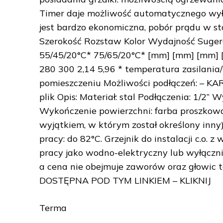
Timer daje możliwość automatycznego wyłą
jest bardzo ekonomiczna, pobór prądu w s
Szerokość Rozstaw Kolor Wydajność Suge
55/45/20°C* 75/65/20°C* [mm] [mm] [mm] 
280 300 2,14 5,96 * temperatura zasilan
pomieszczeniu Możliwości podłączeń: – K
plik Opis: Materiał: stal Podłączenia: 1/2
Wykończenie powierzchni: farba proszkowa,
wyjątkiem, w którym został określony inny)
pracy: do 82°C. Grzejnik do instalacji c.o
pracy jako wodno-elektryczny lub wyłączni
a cena nie obejmuje zaworów oraz głow
DOSTĘPNA POD TYM LINKIEM – KLIKNIJ
Terma