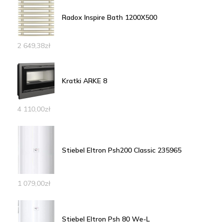
Radox Inspire Bath 1200X500
2 649,38
zł
Kratki ARKE 8
4 110,00
zł
Stiebel Eltron Psh200 Classic 235965
1 079,00
zł
Stiebel Eltron Psh 80 We-L