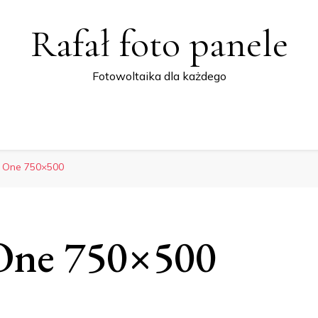
Rafał foto panele
Fotowoltaika dla każdego
a One 750×500
One 750×500