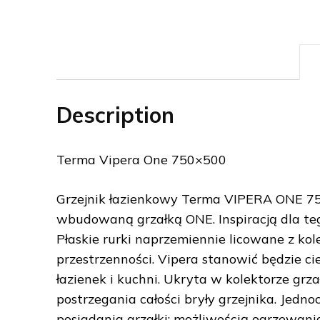
Description
Terma Vipera One 750×500
Grzejnik łazienkowy Terma VIPERA ONE 750
wbudowaną grzałką ONE. Inspiracją dla teg
Płaskie rurki naprzemiennie licowane z kol
przestrzenności. Vipera stanowić będzie c
łazienek i kuchni. Ukryta w kolektorze grz
postrzegania całości bryły grzejnika. Jedn
posiadania grzałki: możliwością ogrzewan