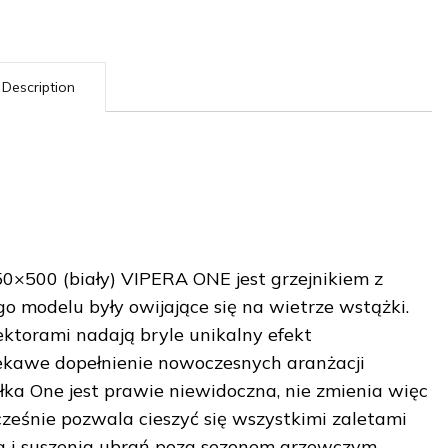
Description
×500 (biały) VIPERA ONE jest grzejnikiem z
o modelu były owijające się na wietrze wstążki.
ektorami nadają bryle unikalny efekt
iekawe dopełnienie nowoczesnych aranżacji
ałka One jest prawie niewidoczna, nie zmienia więc
ocześnie pozwala cieszyć się wszystkimi zaletami
ia i suszenia ubrań poza sezonem grzewczym.