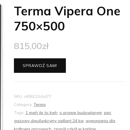
Terma Vipera One
750×500
815,00
zł
SPRAWDŹ SAM!
SKU:
c406223cbd77
Category:
Terma
Tags:
1 mwh ile to kwh
,
o prawie budowlanym
,
piec
gazowy dwufunkcyjny vaillant 24 kw
,
wymagania dla
kotłowni gazowych
,
zespół szkół w karlinie