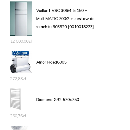
Vaillant VSC 306/4-5 150 +
MultiMATIC 700/2 + zestaw do
szachtu 303920 [0010018223]
12 500,00
zł
Alnor Hde16005
272,88
zł
Diamond GR2 570x750
260,76
zł