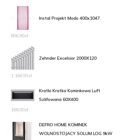
Instal Projekt Modo 400x1047
806,90
zł
Zehnder Excelsior 2000X120
1 166,93
zł
Kratki Kratka Kominkowa Luft
Szlifowana 60X400
168,00
zł
DEFRO HOME KOMINEK
WOLNOSTOJACY SOLUM LOG 9kW