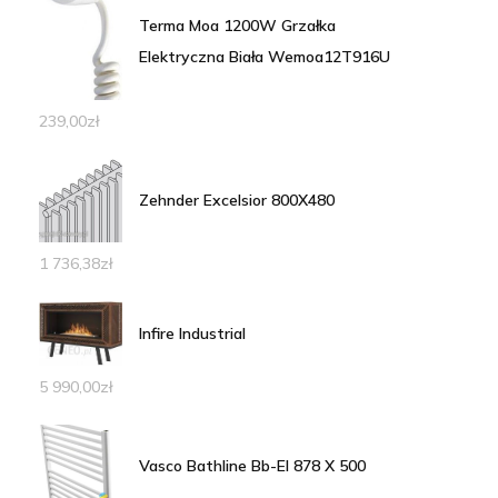
Terma Moa 1200W Grzałka
Elektryczna Biała Wemoa12T916U
239,00
zł
Zehnder Excelsior 800X480
1 736,38
zł
Infire Industrial
5 990,00
zł
Vasco Bathline Bb-El 878 X 500