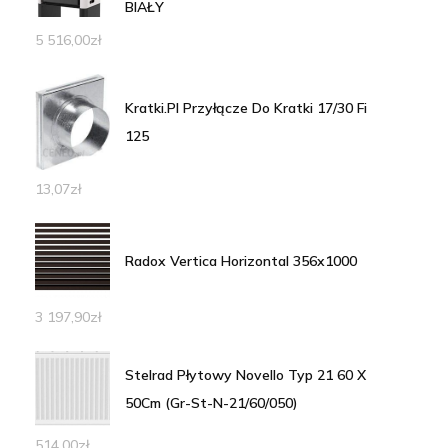
BIAŁY
5 516,00
zł
Kratki.Pl Przyłącze Do Kratki 17/30 Fi
125
13,07
zł
Radox Vertica Horizontal 356x1000
3 197,90
zł
Stelrad Płytowy Novello Typ 21 60 X
50Cm (Gr-St-N-21/60/050)
514,00
zł