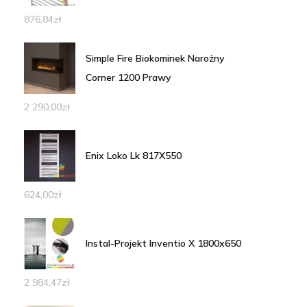
876,84
zł
Simple Fire Biokominek Narożny
Corner 1200 Prawy
2 290,00
zł
Enix Loko Lk 817X550
624,00
zł
Instal-Projekt Inventio X 1800x650
2 984,47
zł