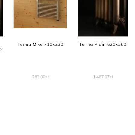
Terma Mike 710×230
Terma Plain 620×360
42
282,00
zł
1 487,07
zł