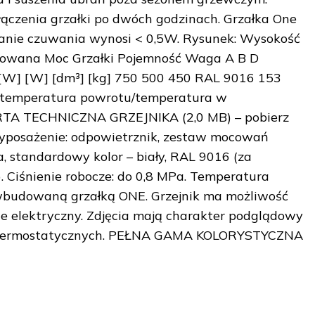
czenia grzałki po dwóch godzinach. Grzałka One
tanie czuwania wynosi < 0,5W. Rysunek: Wysokość
rowana Moc Grzałki Pojemność Waga A B D
[W] [W] [dm³] [kg] 750 500 450 RAL 9016 153
ia/temperatura powrotu/temperatura w
ARTA TECHNICZNA GRZEJNIKA (2,0 MB) – pobierz
” Wyposażenie: odpowietrznik, zestaw mocowań
 standardowy kolor – biały, RAL 9016 (za
. Ciśnienie robocze: do 0,8 MPa. Temperatura
. z wbudowaną grzałką ONE. Grzejnik ma możliwość
e elektryczny. Zdjęcia mają charakter podglądowy
ic termostatycznych. PEŁNA GAMA KOLORYSTYCZNA