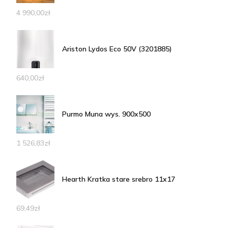
4 990,00
zł
Ariston Lydos Eco 50V (3201885)
640,00
zł
Purmo Muna wys. 900x500
1 526,83
zł
Hearth Kratka stare srebro 11x17
69,49
zł