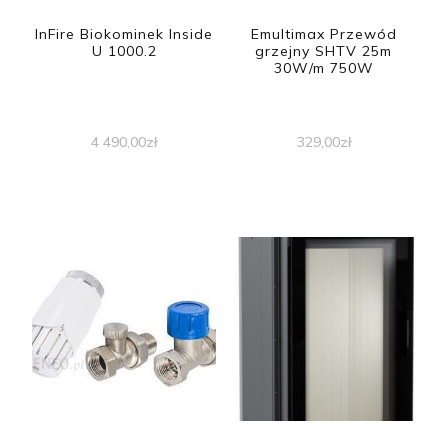
InFire Biokominek Inside
Emultimax Przewód
U 1000.2
grzejny SHTV 25m
30W/m 750W
4 490,00
zł
329,00
zł