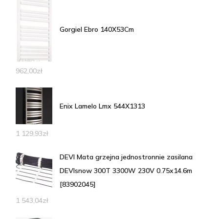
Gorgiel Ebro 140X53Cm
962,00
zł
Enix Lamelo Lmx 544X1313
1 129,93
zł
DEVI Mata grzejna jednostronnie zasilana
DEVIsnow 300T 3300W 230V 0.75x14.6m
[83902045]
1 543,04
zł