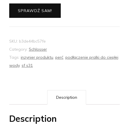
SPRAWDŹ SAM!
SKU:
b3de44bc57fe
Category:
Schlosser
Tags:
inzynier produktu
,
perć
,
podłączenie pralki do ciepłej
wody
,
sf s31
Description
Description