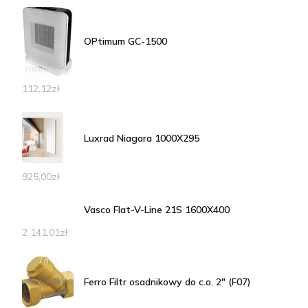
OPtimum GC-1500
112,12
zł
Luxrad Niagara 1000X295
925,00
zł
Vasco Flat-V-Line 21S 1600X400
2 141,01
zł
Ferro Filtr osadnikowy do c.o. 2" (F07)