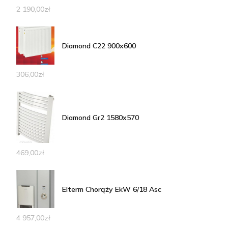
2 190,00
zł
Diamond C22 900x600
306,00
zł
Diamond Gr2 1580x570
469,00
zł
Elterm Chorąży EkW 6/18 Asc
4 957,00
zł