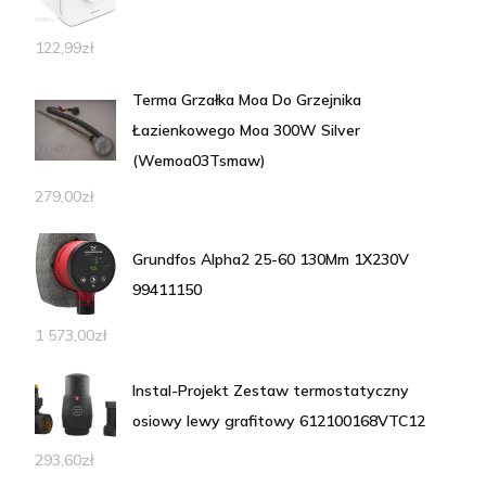
122,99
zł
Terma Grzałka Moa Do Grzejnika
Łazienkowego Moa 300W Silver
(Wemoa03Tsmaw)
279,00
zł
Grundfos Alpha2 25-60 130Mm 1X230V
99411150
1 573,00
zł
Instal-Projekt Zestaw termostatyczny
osiowy lewy grafitowy 612100168VTC12
293,60
zł