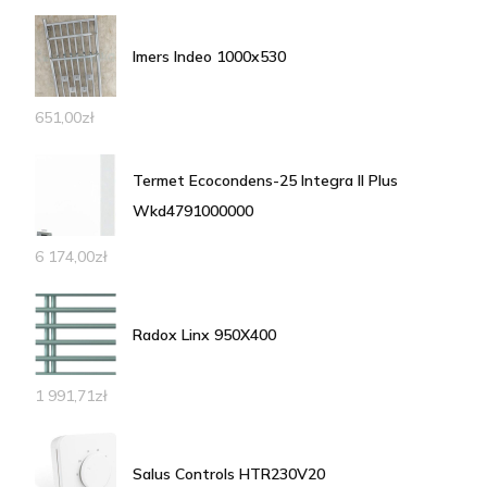
Imers Indeo 1000x530
651,00
zł
Termet Ecocondens-25 Integra II Plus
Wkd4791000000
6 174,00
zł
Radox Linx 950X400
1 991,71
zł
Salus Controls HTR230V20