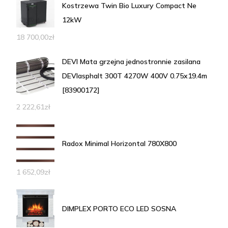
Kostrzewa Twin Bio Luxury Compact Ne
12kW
18 700,00
zł
DEVI Mata grzejna jednostronnie zasilana
DEVIasphalt 300T 4270W 400V 0.75x19.4m
[83900172]
2 222,61
zł
Radox Minimal Horizontal 780X800
1 652,09
zł
DIMPLEX PORTO ECO LED SOSNA