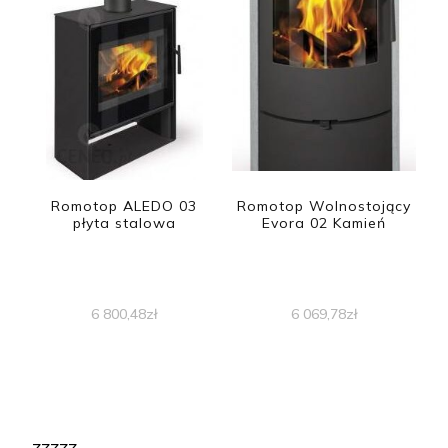
Romotop ALEDO 03
Romotop Wolnostojący
płyta stalowa
Evora 02 Kamień
6 800,48
zł
6 069,78
zł
zzzzz