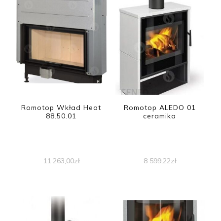
Romotop Wkład Heat
Romotop ALEDO 01
88.50.01
ceramika
11 263,00
zł
8 599,22
zł