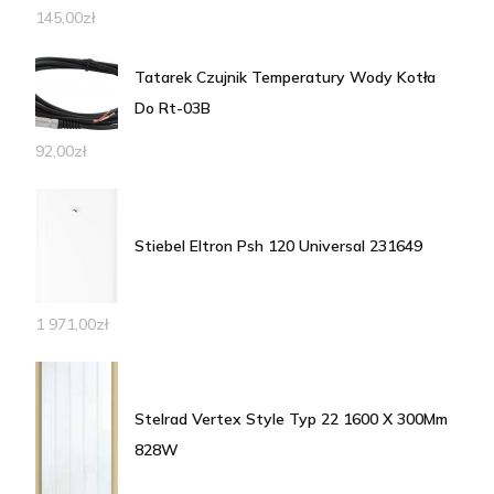
145,00
zł
Tatarek Czujnik Temperatury Wody Kotła
Do Rt-03B
92,00
zł
Stiebel Eltron Psh 120 Universal 231649
1 971,00
zł
Stelrad Vertex Style Typ 22 1600 X 300Mm
828W