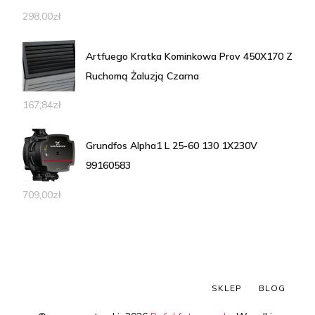
298,00
zł
Artfuego Kratka Kominkowa Prov 450X170 Z
Ruchomą Żaluzją Czarna
167,84
zł
Grundfos Alpha1 L 25-60 130 1X230V
99160583
709,00
zł
SKLEP
BLOG