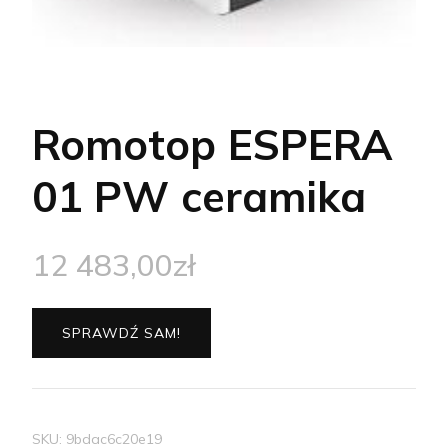
Romotop ESPERA
01 PW ceramika
12 483,00
zł
SPRAWDŹ SAM!
SKU:
9bdac6c20e19