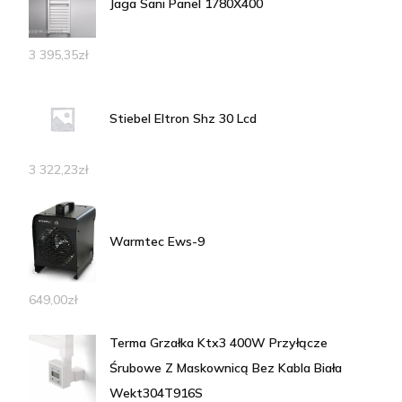
Jaga Sani Panel 1780X400
3 395,35
zł
Stiebel Eltron Shz 30 Lcd
3 322,23
zł
Warmtec Ews-9
649,00
zł
Terma Grzałka Ktx3 400W Przyłącze
Śrubowe Z Maskownicą Bez Kabla Biała
Wekt304T916S