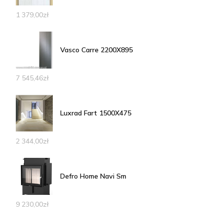
1 379,00
zł
Vasco Carre 2200X895
7 545,46
zł
Luxrad Fart 1500X475
2 344,00
zł
Defro Home Navi Sm
9 230,00
zł