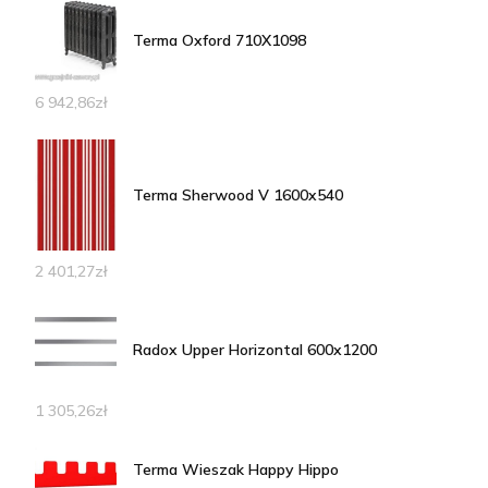
Terma Oxford 710X1098
6 942,86
zł
Terma Sherwood V 1600x540
2 401,27
zł
Radox Upper Horizontal 600x1200
1 305,26
zł
Terma Wieszak Happy Hippo