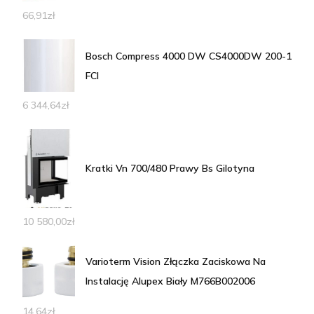
66,91
zł
Bosch Compress 4000 DW CS4000DW 200-1
FCI
6 344,64
zł
Kratki Vn 700/480 Prawy Bs Gilotyna
10 580,00
zł
Varioterm Vision Złączka Zaciskowa Na
Instalację Alupex Biały M766B002006
14,64
zł