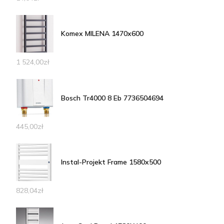
Komex MILENA 1470x600
1 524,00
zł
Bosch Tr4000 8 Eb 7736504694
445,00
zł
Instal-Projekt Frame 1580x500
828,04
zł