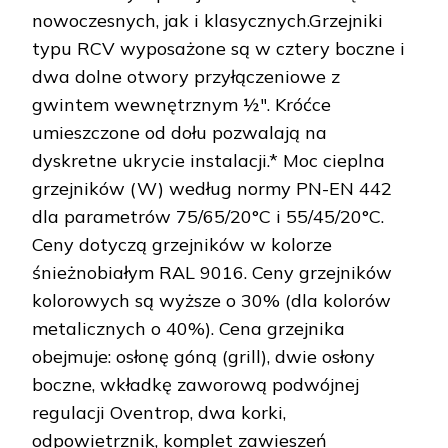
nowoczesnych, jak i klasycznych.Grzejniki
typu RCV wyposażone są w cztery boczne i
dwa dolne otwory przyłączeniowe z
gwintem wewnętrznym ½″. Króćce
umieszczone od dołu pozwalają na
dyskretne ukrycie instalacji.* Moc cieplna
grzejników (W) według normy PN-EN 442
dla parametrów 75/65/20°C i 55/45/20°C.
Ceny dotyczą grzejników w kolorze
śnieżnobiałym RAL 9016. Ceny grzejników
kolorowych są wyższe o 30% (dla kolorów
metalicznych o 40%). Cena grzejnika
obejmuje: osłonę góną (grill), dwie osłony
boczne, wkładkę zaworową podwójnej
regulacji Oventrop, dwa korki,
odpowietrznik, komplet zawieszeń