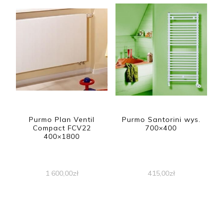
Purmo Plan Ventil
Purmo Santorini wys.
Compact FCV22
700×400
400×1800
1 600,00
zł
415,00
zł