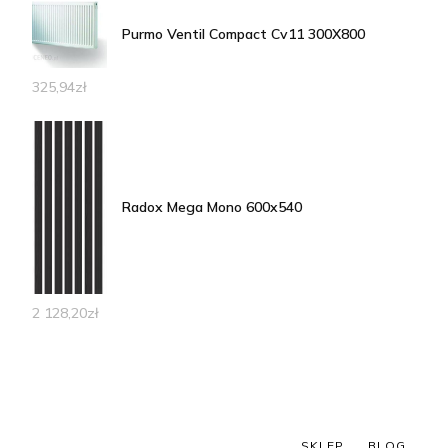
Purmo Ventil Compact Cv11 300X800
325,94
zł
Radox Mega Mono 600x540
2 128,20
zł
SKLEP
BLOG