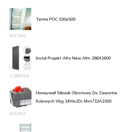
Terma POC 530x500
457,00
zł
Instal Projekt Afro New Afrn 286X1600
1 288,33
zł
Honeywell Siłowik Obrotowy Do Zaworów
Kulowych Vbg 24Vac/Dc Mvn713A1500
425,00
zł