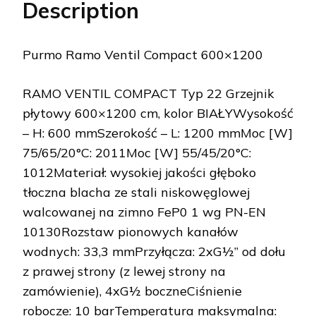
Description
Purmo Ramo Ventil Compact 600×1200
RAMO VENTIL COMPACT Typ 22 Grzejnik
płytowy 600×1200 cm, kolor BIAŁYWysokość
– H: 600 mmSzerokość – L: 1200 mmMoc [W]
75/65/20°C: 2011Moc [W] 55/45/20°C:
1012Materiał: wysokiej jakości głęboko
tłoczna blacha ze stali niskowęglowej
walcowanej na zimno FeP0 1 wg PN-EN
10130Rozstaw pionowych kanałów
wodnych: 33,3 mmPrzyłącza: 2xG½” od dołu
z prawej strony (z lewej strony na
zamówienie), 4xG½ boczneCiśnienie
robocze: 10 barTemperatura maksymalna: