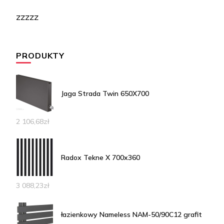
zzzzz
PRODUKTY
Jaga Strada Twin 650X700
2 106,68
zł
Radox Tekne X 700x360
3 088,23
zł
łazienkowy Nameless NAM-50/90C12 grafit