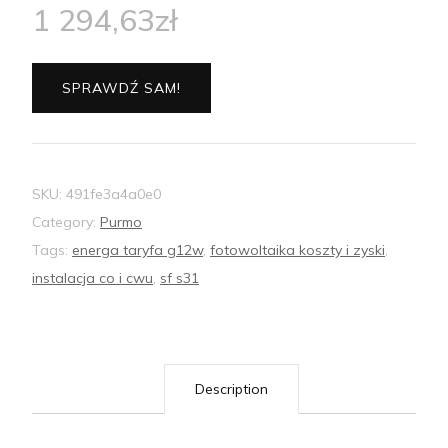
1 294,63
zł
SPRAWDŹ SAM!
SKU:
491fe3a4a0e0
Category:
Purmo
Tags:
energa taryfa g12w
,
fotowoltaika koszty i zyski
,
instalacja co i cwu
,
sf s31
Description