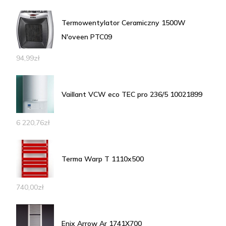
Termowentylator Ceramiczny 1500W
N'oveen PTC09
94,99
zł
Vaillant VCW eco TEC pro 236/5 10021899
6 220,76
zł
Terma Warp T 1110x500
740,00
zł
Enix Arrow Ar 1741X700