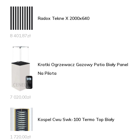
Radox Tekne X 2000x640
8 401,87
zł
Kratki Ogrzewacz Gazowy Patio Biały Panel
Na Pilota
7 020,00
zł
Kospel Cwu Swk-100 Termo Top Biały
1 720,00
zł