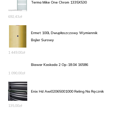
Terma Mike One Chrom 1335X530
692,43
zł
Ermet 100L Dwupłaszczowy Wymiennik
Bojler Surowy
1 449,00
zł
Biawar Kaskada 2 Op-18.04 16586
1 090,00
zł
Enix Hd Awi02065001000 Reling Na Ręcznik
135,00
zł