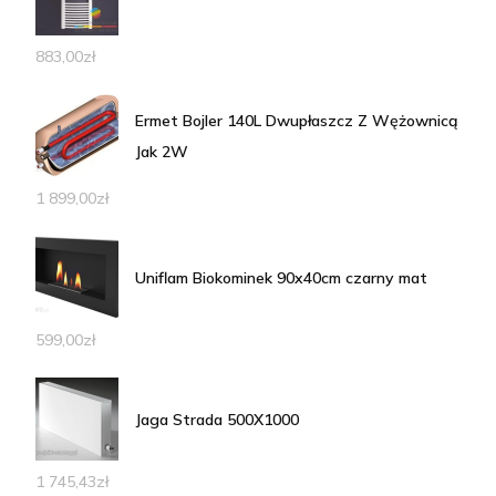
883,00
zł
Ermet Bojler 140L Dwupłaszcz Z Wężownicą
Jak 2W
1 899,00
zł
Uniflam Biokominek 90x40cm czarny mat
599,00
zł
Jaga Strada 500X1000
1 745,43
zł