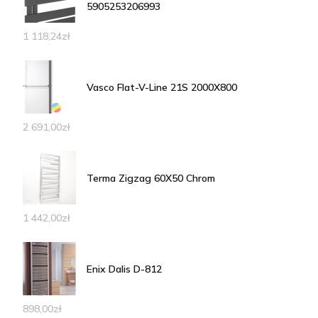
5905253206993
1 118,24
zł
Vasco Flat-V-Line 21S 2000X800
2 691,00
zł
Terma Zigzag 60X50 Chrom
1 442,00
zł
Enix Dalis D-812
898,00
zł