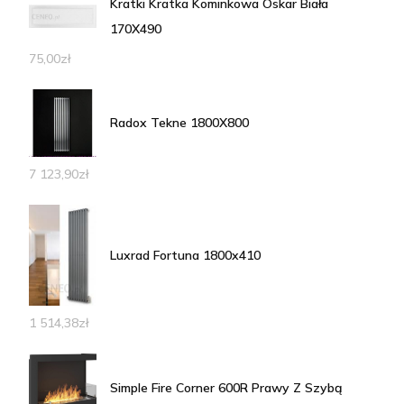
Kratki Kratka Kominkowa Oskar Biała
170X490
75,00
zł
Radox Tekne 1800X800
7 123,90
zł
Luxrad Fortuna 1800x410
1 514,38
zł
Simple Fire Corner 600R Prawy Z Szybą