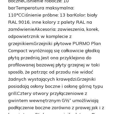
boczneCiśnienie robocze: 10
barTemperatura maksymalna:
110°CCiśnienie próbne: 13 barKolor: biały
RAL 9016, inne kolory z palety RAL na
zamówienieAkcesoria: zawieszenia, korek,
odpowietrznik w komplecie z
grzejnikiem.Grzejniki płytowe PURMO Plan
Compact wyróżniają się całkowicie gładką
płytą przednią.Jest ona przyklejona do
profilowanej bazowej płyty grzejnej w taki
sposób, że patrząc od przodu nie widać
żadnych wystających krawędzi.Grzejniki
posiadają osłony boczne i osłonę górną typu
grill.Cztery otwory przyłączeniowe z
gwintem wewnętrznym G½” umożliwiają
podłączenie boczne zarówno z prawej jak i z