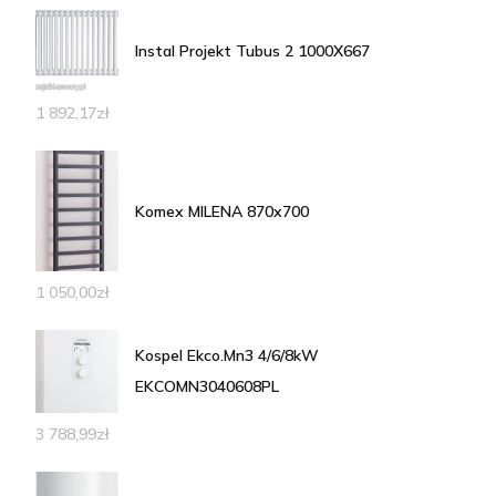
Instal Projekt Tubus 2 1000X667
1 892,17
zł
Komex MILENA 870x700
1 050,00
zł
Kospel Ekco.Mn3 4/6/8kW
EKCOMN3040608PL
3 788,99
zł