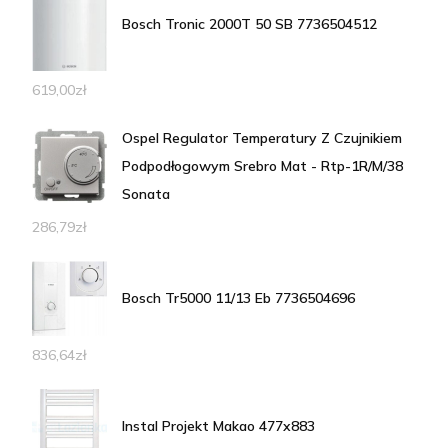
Bosch Tronic 2000T 50 SB 7736504512
619,00
zł
Ospel Regulator Temperatury Z Czujnikiem
Podpodłogowym Srebro Mat - Rtp-1R/M/38
Sonata
286,79
zł
Bosch Tr5000 11/13 Eb 7736504696
836,64
zł
Instal Projekt Makao 477x883