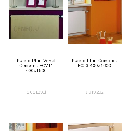
Purmo Plan Ventil
Purmo Plan Compact
Compact FCV11
FC33 400×1600
400×1600
1 014,29
zł
1 819,23
zł