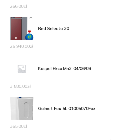
266,00
zł
Red Selecta 30
25 940,00
zł
Kospel Ekco.Mn3-04/06/08
3 580,00
zł
Galmet Fox 5L 01005070Fox
365,00
zł