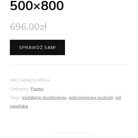
500×800
696,00
zł
SPRAWDŹ SAM!
SKU:
6db633c893ee
Category:
Purmo
Tags:
instalacje monitoringu
,
sad rejonowy poznań
,
sól
swańska