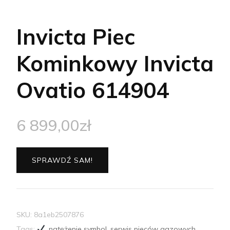
Invicta Piec
Kominkowy Invicta
Ovatio 614904
6 899,00
zł
SPRAWDŹ SAM!
SKU:
8a1eb2507876
Tags:
,
natężenie symbol
,
serwis pieców gazowych