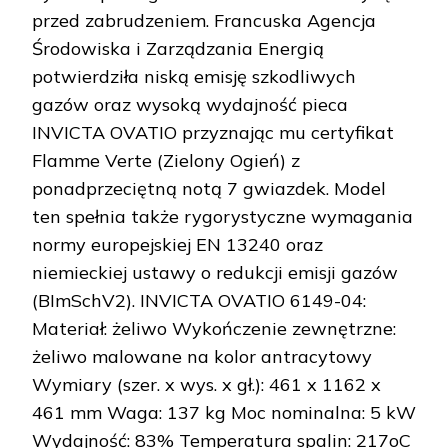
przed zabrudzeniem. Francuska Agencja
Środowiska i Zarządzania Energią
potwierdziła niską emisję szkodliwych
gazów oraz wysoką wydajność pieca
INVICTA OVATIO przyznając mu certyfikat
Flamme Verte (Zielony Ogień) z
ponadprzeciętną notą 7 gwiazdek. Model
ten spełnia także rygorystyczne wymagania
normy europejskiej EN 13240 oraz
niemieckiej ustawy o redukcji emisji gazów
(BImSchV2). INVICTA OVATIO 6149-04:
Materiał: żeliwo Wykończenie zewnętrzne:
żeliwo malowane na kolor antracytowy
Wymiary (szer. x wys. x gł.): 461 x 1162 x
461 mm Waga: 137 kg Moc nominalna: 5 kW
Wydajność: 83% Temperatura spalin: 217oC