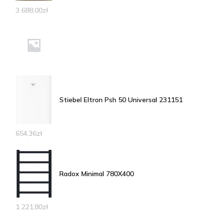
3 688,00
zł
Stiebel Eltron Psh 50 Universal 231151
654,36
zł
Radox Minimal 780X400
1 221,80
zł