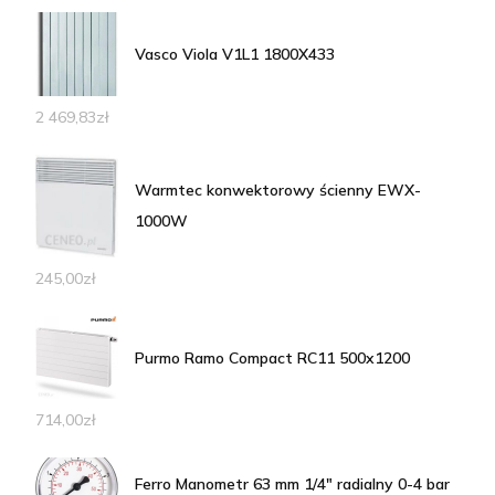
Vasco Viola V1L1 1800X433
2 469,83
zł
Warmtec konwektorowy ścienny EWX-
1000W
245,00
zł
Purmo Ramo Compact RC11 500x1200
714,00
zł
Ferro Manometr 63 mm 1/4" radialny 0-4 bar