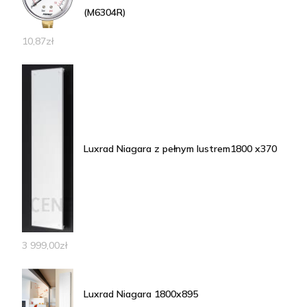
(M6304R)
10,87
zł
Luxrad Niagara z pełnym lustrem1800 x370
3 999,00
zł
Luxrad Niagara 1800x895