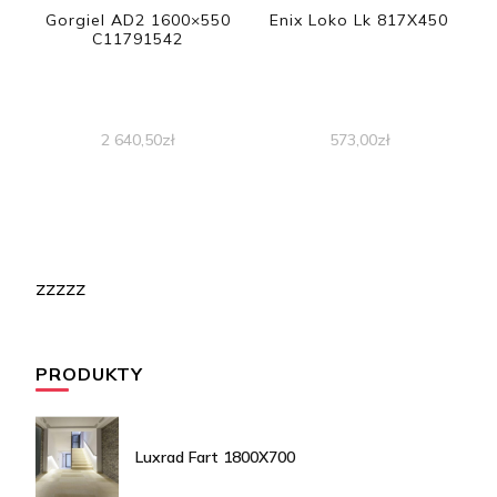
Gorgiel AD2 1600×550
Enix Loko Lk 817X450
C11791542
2 640,50
zł
573,00
zł
zzzzz
PRODUKTY
Luxrad Fart 1800X700