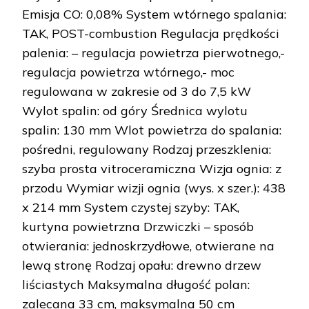
Emisja CO: 0,08% System wtórnego spalania:
TAK, POST-combustion Regulacja prędkości
palenia: – regulacja powietrza pierwotnego,-
regulacja powietrza wtórnego,- moc
regulowana w zakresie od 3 do 7,5 kW
Wylot spalin: od góry Średnica wylotu
spalin: 130 mm Wlot powietrza do spalania:
pośredni, regulowany Rodzaj przeszklenia:
szyba prosta vitroceramiczna Wizja ognia: z
przodu Wymiar wizji ognia (wys. x szer.): 438
x 214 mm System czystej szyby: TAK,
kurtyna powietrzna Drzwiczki – sposób
otwierania: jednoskrzydłowe, otwierane na
lewą stronę Rodzaj opału: drewno drzew
liściastych Maksymalna długość polan:
zalecana 33 cm, maksymalna 50 cm