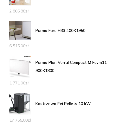
2 885,88
zł
Purmo Faro H33 400X1950
6 515,00
zł
Purmo Plan Ventil Compact M Fcvm11
900X1800
1 771,00
zł
Kostrzewa Eei Pellets 10 kW
17 765,00
zł