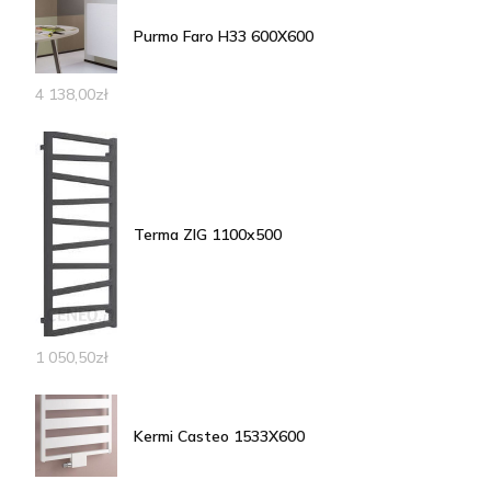
Purmo Faro H33 600X600
4 138,00
zł
Terma ZIG 1100x500
1 050,50
zł
Kermi Casteo 1533X600