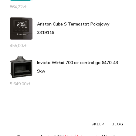
864,22
zł
Ariston Cube S Termostat Pokojowy
3319116
455,00
zł
Invicta Wkład 700 air control ga 6470-43
9kw
5 649,00
zł
SKLEP
BLOG