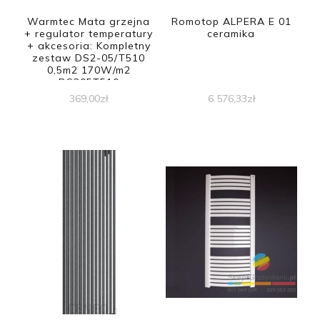
Warmtec Mata grzejna
Romotop ALPERA E 01
+ regulator temperatury
ceramika
+ akcesoria: Kompletny
zestaw DS2-05/T510
0,5m2 170W/m2
DS205T510
369,00
zł
6 576,33
zł