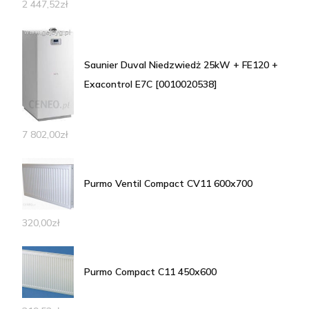
2 447,52
zł
Saunier Duval Niedzwiedż 25kW + FE120 +
Exacontrol E7C [0010020538]
7 802,00
zł
Purmo Ventil Compact CV11 600x700
320,00
zł
Purmo Compact C11 450x600