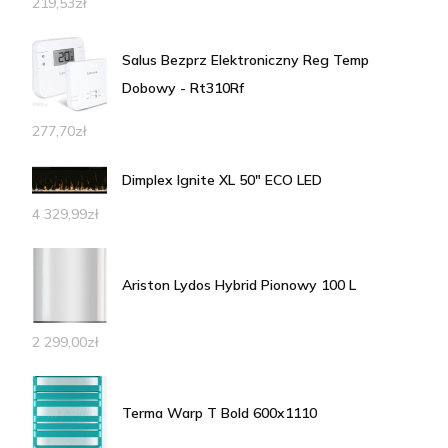
219,53
zł
Salus Bezprz Elektroniczny Reg Temp
Dobowy - Rt310Rf
277,70
zł
Dimplex Ignite XL 50" ECO LED
4 329,99
zł
Ariston Lydos Hybrid Pionowy 100 L
2 299,00
zł
Terma Warp T Bold 600x1110