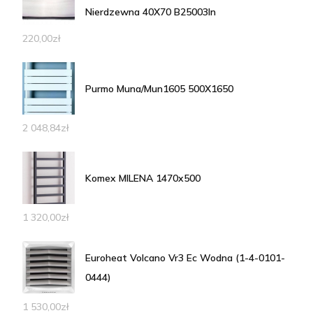
Nierdzewna 40X70 B25003In
220,00
zł
Purmo Muna/Mun1605 500X1650
2 048,84
zł
Komex MILENA 1470x500
1 320,00
zł
Euroheat Volcano Vr3 Ec Wodna (1-4-0101-
0444)
1 530,00
zł