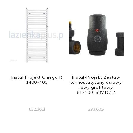
Instal Projekt Omega R
Instal-Projekt Zestaw
1400×400
termostatyczny osiowy
lewy grafitowy
612100168VTC12
532,36
zł
293,60
zł