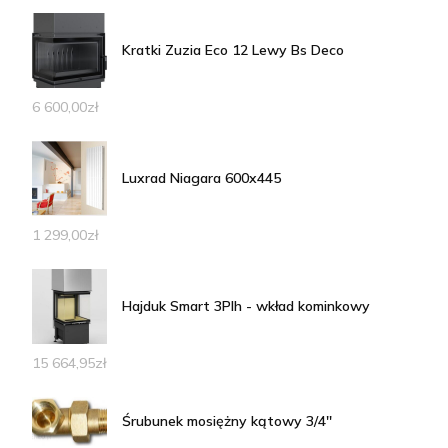
Kratki Zuzia Eco 12 Lewy Bs Deco
6 600,00
zł
Luxrad Niagara 600x445
1 299,00
zł
Hajduk Smart 3Plh - wkład kominkowy
15 664,95
zł
Śrubunek mosiężny kątowy 3/4''