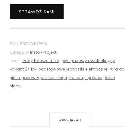
SPRAWDŹ SAM!
SKU:
80727cb7352c
Category:
Instal-Projekt
Tags:
leady fotowoltaika
,
piec gazowy dwufunkcyjny
vaillant 24 kw
,
podstawowe jednostki elektryczne
,
rura do
pieca gazowego z zamkniętą komorą spalania
,
torun
plock
Description