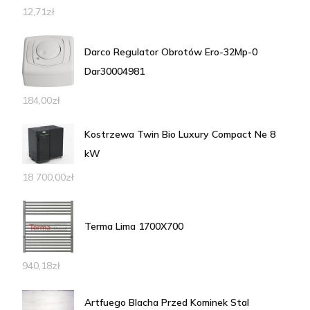
12,71
zł
Darco Regulator Obrotów Ero-32Mp-0
Dar30004981
184,00
zł
Kostrzewa Twin Bio Luxury Compact Ne 8
kW
18 700,00
zł
Terma Lima 1700X700
940,18
zł
Artfuego Blacha Przed Kominek Stal