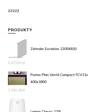
zzzzz
PRODUKTY
Zehnder Excelsior 2200X810
5 473,67
zł
Purmo Plan Ventil Compact FCV21s
400x1800
1 326,10
zł
Lemet Classic 120L