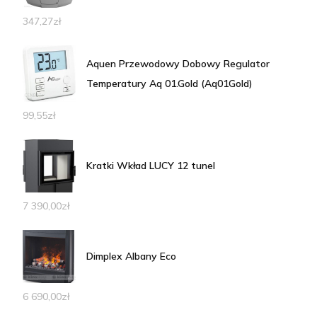
347,27
zł
Aquen Przewodowy Dobowy Regulator
Temperatury Aq 01.Gold (Aq01Gold)
99,55
zł
Kratki Wkład LUCY 12 tunel
7 390,00
zł
Dimplex Albany Eco
6 690,00
zł