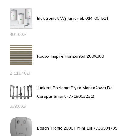
Elektromet Wj Junior 5L 014-00-511
401,00
zł
Radox Inspire Horizontal 280X800
2 111,48
zł
Junkers Pozioma Płyta Montażowa Do
Cerapur Smart (7719003231)
339,00
zł
Bosch Tronic 2000T mini 10l 7736504739