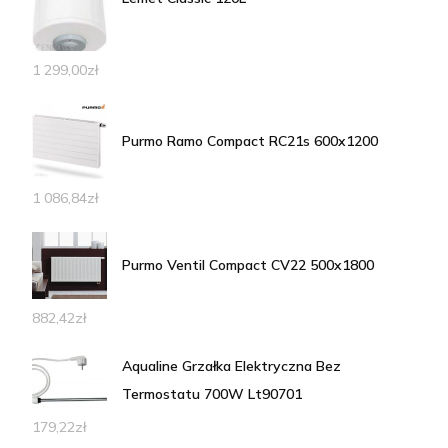
1 299,00
zł
Purmo Ramo Compact RC21s 600x1200
1 086,84
zł
Purmo Ventil Compact CV22 500x1800
882,42
zł
Aqualine Grzałka Elektryczna Bez
Termostatu 700W Lt90701
179,22
zł