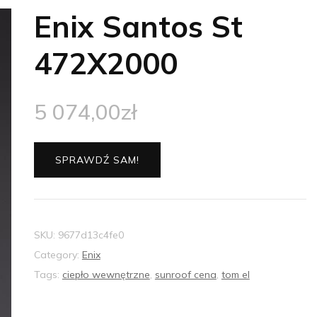
Enix Santos St
472X2000
5 074,00
zł
SPRAWDŹ SAM!
SKU:
9677d13c4fe0
Category:
Enix
Tags:
ciepło wewnętrzne
,
sunroof cena
,
tom el