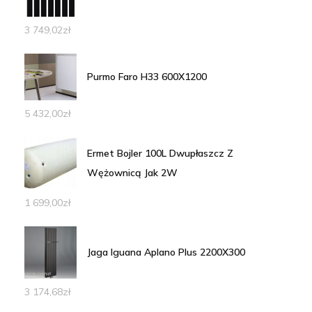
3 749,02
zł
Purmo Faro H33 600X1200
5 432,00
zł
Ermet Bojler 100L Dwupłaszcz Z
Wężownicą Jak 2W
1 699,00
zł
Jaga Iguana Aplano Plus 2200X300
3 174,68
zł