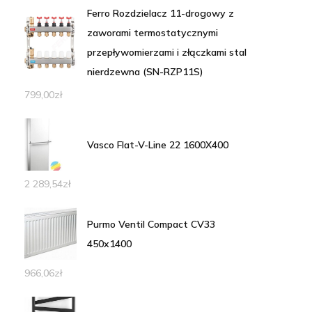
Ferro Rozdzielacz 11-drogowy z
zaworami termostatycznymi
przepływomierzami i złączkami stal
nierdzewna (SN-RZP11S)
799,00
zł
Vasco Flat-V-Line 22 1600X400
2 289,54
zł
Purmo Ventil Compact CV33
450x1400
966,06
zł