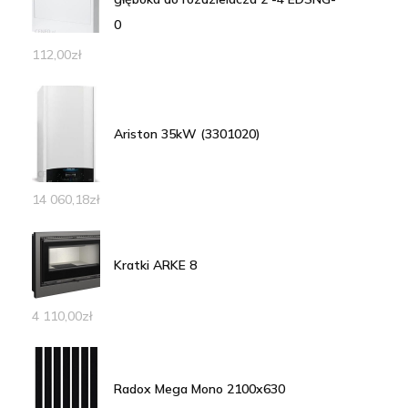
0
112,00
zł
Ariston 35kW (3301020)
14 060,18
zł
Kratki ARKE 8
4 110,00
zł
Radox Mega Mono 2100x630