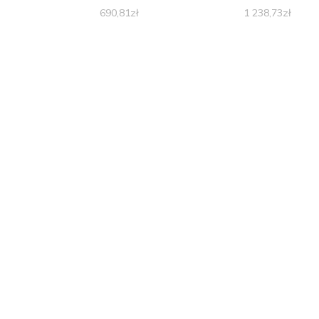
690,81
zł
1 238,73
zł