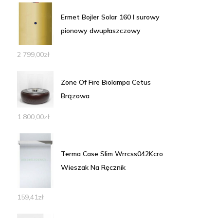
Ermet Bojler Solar 160 l surowy
pionowy dwupłaszczowy
2 799,00
zł
Zone Of Fire Biolampa Cetus
Brązowa
1 800,00
zł
Terma Case Slim Wrrcss042Kcro
Wieszak Na Ręcznik
159,41
zł