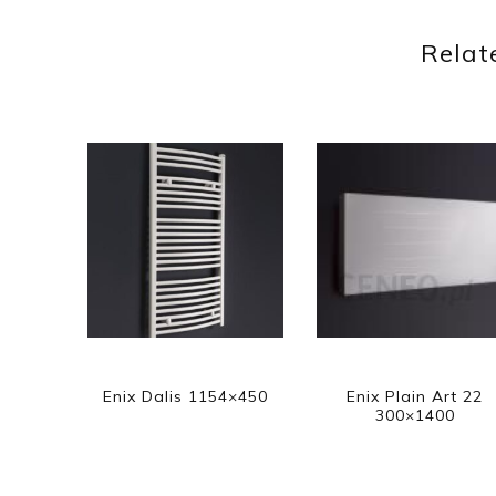
Relat
Enix Dalis 1154×450
Enix Plain Art 22
300×1400