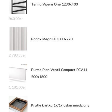
Terma Vipera One 1230x400
940,00
zł
Radox Mega Bi 1800x270
2 793,33
zł
Purmo Plan Ventil Compact FCV11
500x1800
1 181,00
zł
Kratki kratka 17/17 oskar miedziany