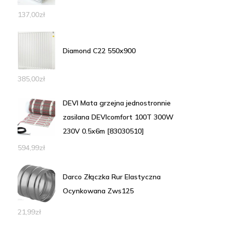
137,00
zł
Diamond C22 550x900
385,00
zł
DEVI Mata grzejna jednostronnie
zasilana DEVIcomfort 100T 300W
230V 0.5x6m [83030510]
594,99
zł
Darco Złączka Rur Elastyczna
Ocynkowana Zws125
21,99
zł