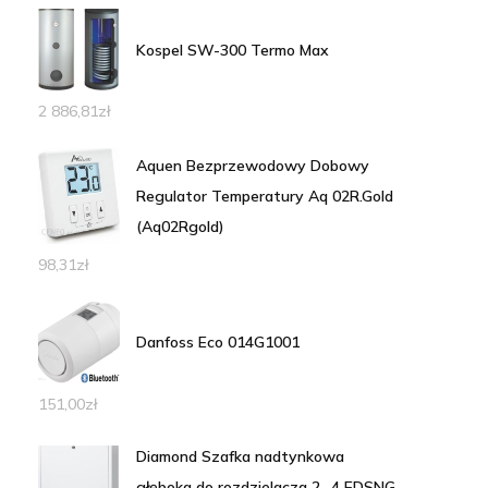
Kospel SW-300 Termo Max
2 886,81
zł
Aquen Bezprzewodowy Dobowy
Regulator Temperatury Aq 02R.Gold
(Aq02Rgold)
98,31
zł
Danfoss Eco 014G1001
151,00
zł
Diamond Szafka nadtynkowa
głęboka do rozdzielacza 2 -4 EDSNG-