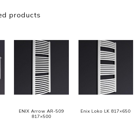
ed products
ENIX Arrow AR-509
Enix Loko LK 817×650
817×500