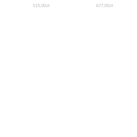
515,00
zł
677,00
zł