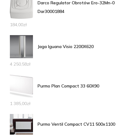
Darco Regulator Obrotów Ero-32Mn-0
Dar30001884
184,00
zł
Jaga Iguana Visio 2200X620
4 250,58
zł
Purmo Plan Compact 33 60X90
1 385,00
zł
Purmo Ventil Compact CV11 500x1100