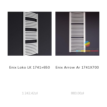
Enix Loko LK 1741×650
Enix Arrow Ar 1741X700
1 242,42
zł
883,00
zł