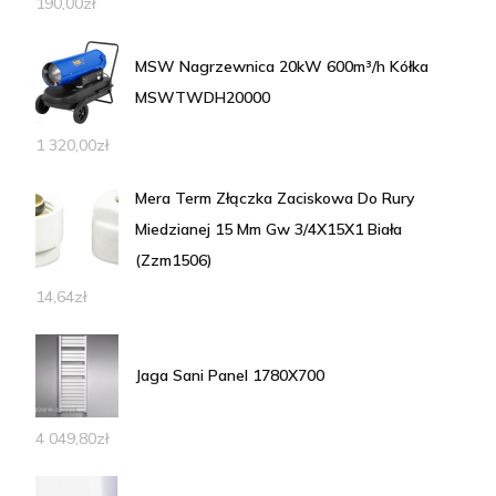
190,00
zł
MSW Nagrzewnica 20kW 600m³/h Kółka
MSWTWDH20000
1 320,00
zł
Mera Term Złączka Zaciskowa Do Rury
Miedzianej 15 Mm Gw 3/4X15X1 Biała
(Zzm1506)
14,64
zł
Jaga Sani Panel 1780X700
4 049,80
zł