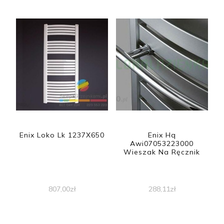
Enix Loko Lk 1237X650
Enix Hq
Awi07053223000
Wieszak Na Ręcznik
807,00
zł
288,11
zł