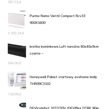
387,01
zł
Purmo Ramo Ventil Compact Rcv33
900X1600
3 392,34
zł
kratka kominkowa Luft narożna 60x40x9cm
czarna ~
564,00
zł
Honeywell Pakiet startowy evohome biały
THR99C3102
718,90
zł
DEVIcomfort 10T/230V (DEVIflex DTIR) 90m