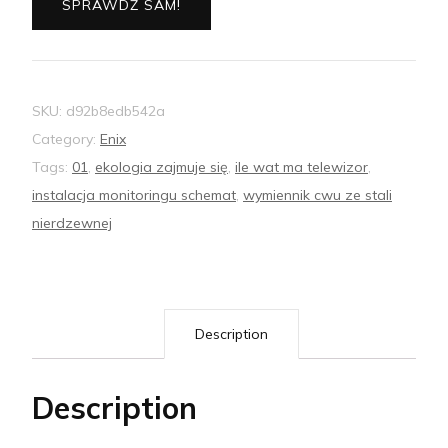
SPRAWDŹ SAM!
SKU:
d92b8edb542a
Category:
Enix
Tags:
01
,
ekologia zajmuje się
,
ile wat ma telewizor
,
instalacja monitoringu schemat
,
wymiennik cwu ze stali
nierdzewnej
Description
Description