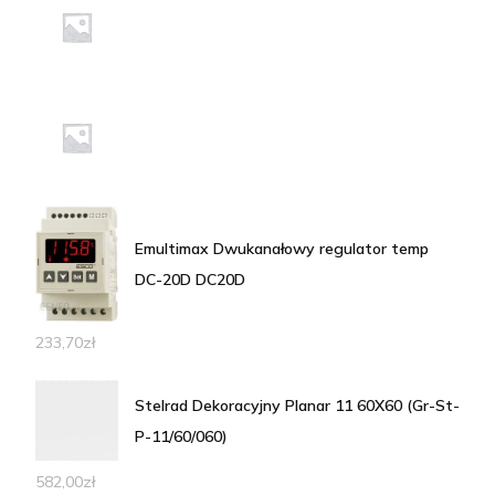
Emultimax Dwukanałowy regulator temp
DC-20D DC20D
233,70
zł
Stelrad Dekoracyjny Planar 11 60X60 (Gr-St-
P-11/60/060)
582,00
zł