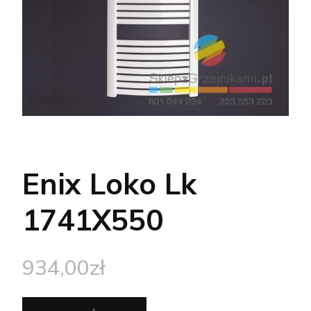
Enix Loko Lk
1741X550
934,00
zł