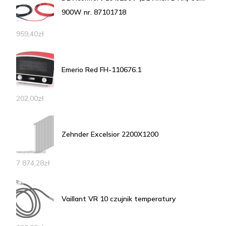
900W nr. 87101718
959,40
zł
Emerio Red FH-110676.1
202,00
zł
Zehnder Excelsior 2200X1200
7 874,28
zł
Vaillant VR 10 czujnik temperatury