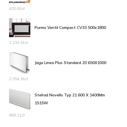
420,00
zł
Purmo Ventil Compact CV33 500x1800
1 234,54
zł
Jaga Linea Plus Standard 20 650X1000
2 054,36
zł
Stelrad Novello Typ 21 600 X 1400Mm
1515W
868,11
zł