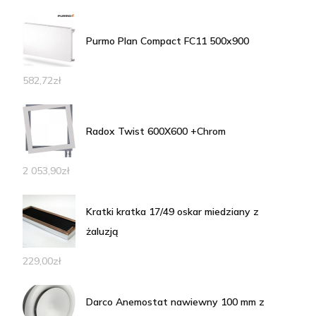
Purmo Plan Compact FC11 500x900
582,72
zł
Radox Twist 600X600 +Chrom
2 053,90
zł
Kratki kratka 17/49 oskar miedziany z
żaluzją
229,00
zł
Darco Anemostat nawiewny 100 mm z