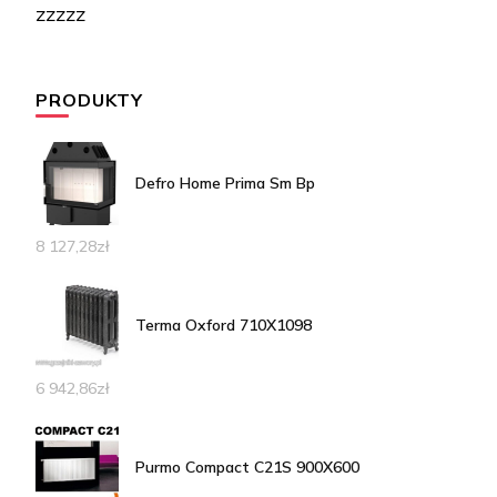
zzzzz
PRODUKTY
Defro Home Prima Sm Bp
8 127,28
zł
Terma Oxford 710X1098
6 942,86
zł
Purmo Compact C21S 900X600