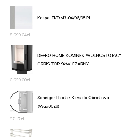
Kospel EKD.M3-04/06/08.PL
8 690,04
zł
DEFRO HOME KOMINEK WOLNOSTOJACY
ORBIS TOP 9kW CZARNY
6 650,00
zł
Sonniger Heater Konsola Obrotowa
(Waa0028)
97,17
zł