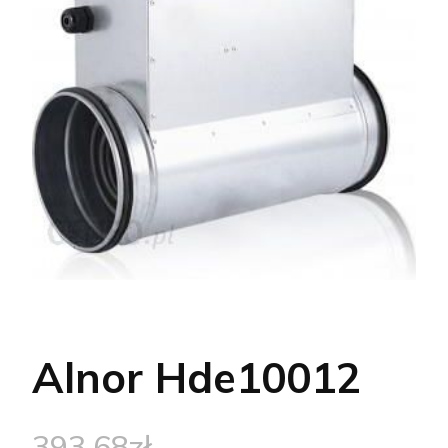
Alnor Hde10012
393,68
zł