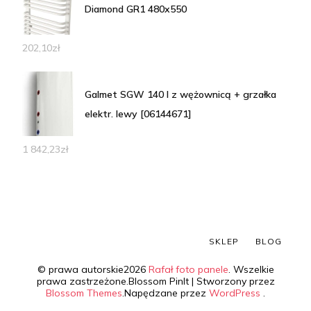
Diamond GR1 480x550
202,10
zł
Galmet SGW 140 l z wężownicą + grzałka
elektr. lewy [06144671]
1 842,23
zł
SKLEP
BLOG
© prawa autorskie2026
Rafał foto panele
. Wszelkie
prawa zastrzeżone.
Blossom PinIt | Stworzony przez
Blossom Themes
.Napędzane przez
WordPress
.