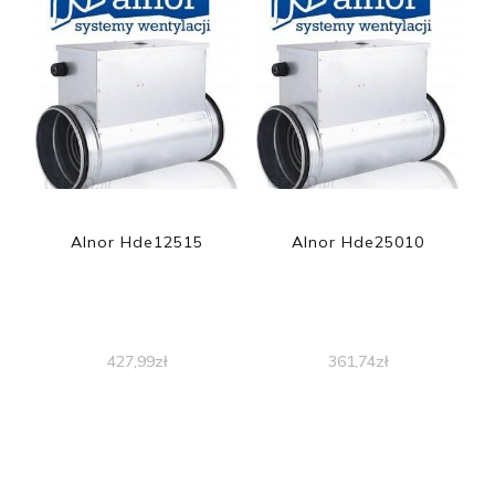
Alnor Hde12515
Alnor Hde25010
427,99
zł
361,74
zł