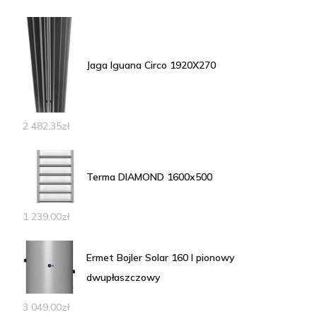
Jaga Iguana Circo 1920X270
2 482,35
zł
Terma DIAMOND 1600x500
1 239,00
zł
Ermet Bojler Solar 160 l pionowy
dwupłaszczowy
3 049,00
zł