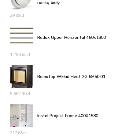
ramką biały
29,99
zł
Radox Upper Horizontal 450x1800
1 296,63
zł
Romotop Wkład Heat 2G 59.50.01
5 662,30
zł
Instal Projekt Frame 400X1580
717,63
zł