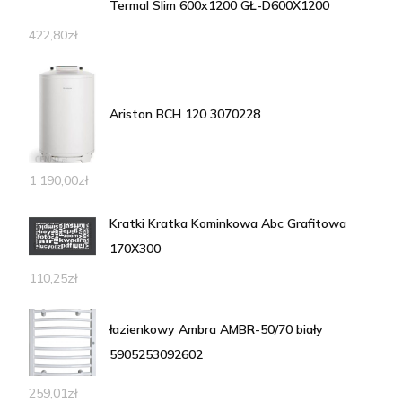
Termal Slim 600x1200 GŁ-D600X1200
422,80
zł
Ariston BCH 120 3070228
1 190,00
zł
Kratki Kratka Kominkowa Abc Grafitowa
170X300
110,25
zł
łazienkowy Ambra AMBR-50/70 biały
5905253092602
259,01
zł