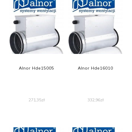
Alnor Hde15005
Alnor Hde16010
271,35
zł
332,96
zł