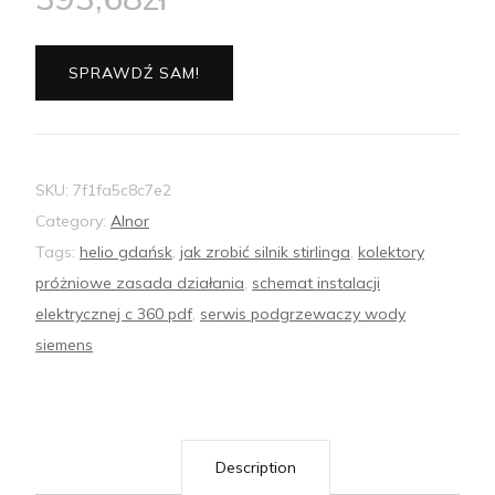
SPRAWDŹ SAM!
SKU:
7f1fa5c8c7e2
Category:
Alnor
Tags:
helio gdańsk
,
jak zrobić silnik stirlinga
,
kolektory
próżniowe zasada działania
,
schemat instalacji
elektrycznej c 360 pdf
,
serwis podgrzewaczy wody
siemens
Description