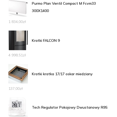
Purmo Plan Ventil Compact M Fcvm33
300X1400
1 834,00
zł
Kratki FALCON 9
4 998,51
zł
Kratki kratka 17/17 oskar miedziany
137,00
zł
Tech Regulator Pokojowy Dwustanowy R9S