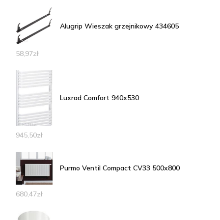
Alugrip Wieszak grzejnikowy 434605
58,97
zł
Luxrad Comfort 940x530
945,50
zł
Purmo Ventil Compact CV33 500x800
680,47
zł