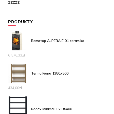
zzzzz
PRODUKTY
Romotop ALPERA E 01 ceramika
6 576,33
zł
Terma Fiona 1380x500
434,00
zł
Radox Minimal 1530X400