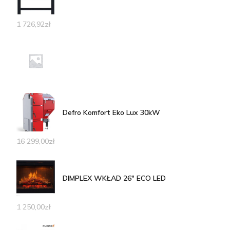
1 726,92
zł
Defro Komfort Eko Lux 30kW
16 299,00
zł
DIMPLEX WKŁAD 26" ECO LED
1 250,00
zł