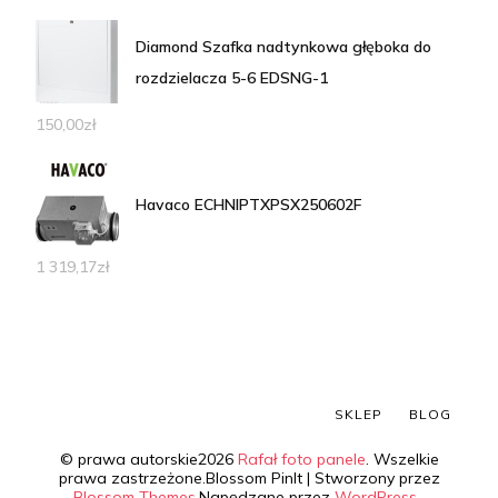
Diamond Szafka nadtynkowa głęboka do
rozdzielacza 5-6 EDSNG-1
150,00
zł
Havaco ECHNIPTXPSX250602F
1 319,17
zł
SKLEP
BLOG
© prawa autorskie2026
Rafał foto panele
. Wszelkie
prawa zastrzeżone.
Blossom PinIt | Stworzony przez
Blossom Themes
.Napędzane przez
WordPress
.