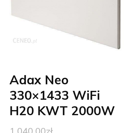
Adax Neo
330×1433 WiFi
H20 KWT 2000W
1 040,00
zł