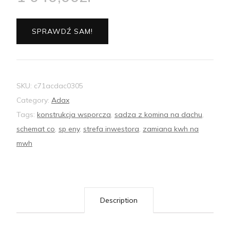
SPRAWDŹ SAM!
SKU:
c71acdac0305
Category:
Adax
Tags:
konstrukcja wsporcza
,
sadza z komina na dachu
,
schemat co
,
sp eny
,
strefa inwestora
,
zamiana kwh na
mwh
Description