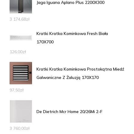
Jaga Iguana Aplano Plus 2200X300
3 174,68
zł
Kratki Kratka Kominkowa Fresh Biała
170X700
126,00
zł
Kratki Kratka Kominkowa Prostokątna Miedź
Galwaniczne Z Żaluzją 170X170
97,50
zł
De Dietrich Mcr Home 20/26Mi 2-F
3 760,00
zł