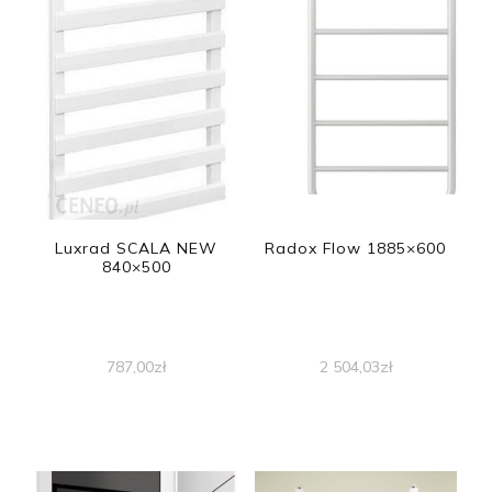
Luxrad SCALA NEW
Radox Flow 1885×600
840×500
787,00
zł
2 504,03
zł