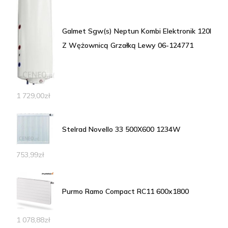
Galmet Sgw(s) Neptun Kombi Elektronik 120l
Z Wężownicą Grzałką Lewy 06-124771
1 729,00
zł
Stelrad Novello 33 500X600 1234W
753,99
zł
Purmo Ramo Compact RC11 600x1800
1 078,88
zł