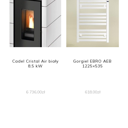
Cadel Cristal Air biały
Gorgiel EBRO AEB
8,5 kW
1225×535
6 736,00
zł
618,00
zł