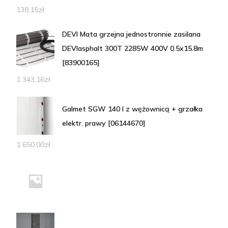
138,15
zł
DEVI Mata grzejna jednostronnie zasilana
DEVIasphalt 300T 2285W 400V 0.5x15.8m
[83900165]
1 343,16
zł
Galmet SGW 140 l z wężownicą + grzałka
elektr. prawy [06144670]
1 650,00
zł