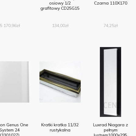
osiowy 1/2
Czarna 110X170
grafitowy CD25G15
5 170,96
zł
134,00
zł
74,25
zł
ton Genus One
Kratki kratka 11/32
Luxrad Niagara z
System 24
rustykalna
pełnym
(3301027)
lustrem1000x295