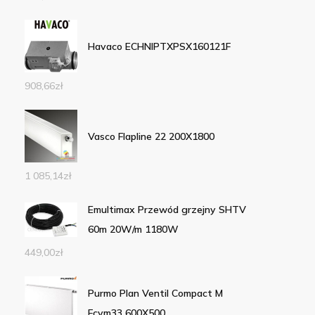
Havaco ECHNIPTXPSX160121F
908,66
zł
Vasco Flapline 22 200X1800
1 085,14
zł
Emultimax Przewód grzejny SHTV
60m 20W/m 1180W
449,00
zł
Purmo Plan Ventil Compact M
Fcvm33 600X500