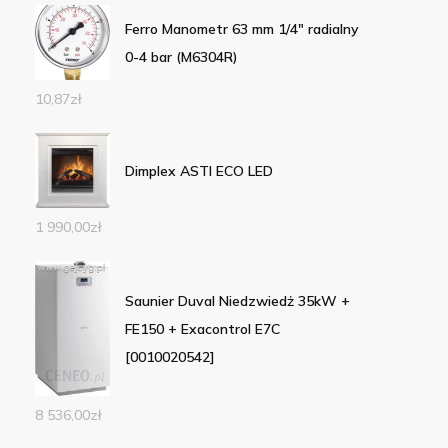
Ferro Manometr 63 mm 1/4" radialny
0-4 bar (M6304R)
10,87
zł
Dimplex ASTI ECO LED
1 990,00
zł
Saunier Duval Niedzwiedż 35kW +
FE150 + Exacontrol E7C
[0010020542]
8 536,00
zł