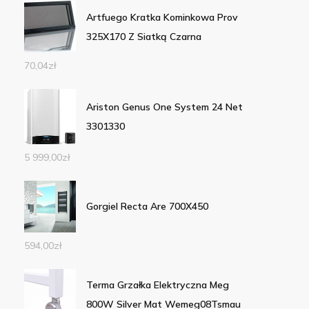
Artfuego Kratka Kominkowa Prov
325X170 Z Siatką Czarna
70,04
zł
Ariston Genus One System 24 Net
3301330
5 999,00
zł
Gorgiel Recta Are 700X450
594,00
zł
Terma Grzałka Elektryczna Meg
800W Silver Mat Wemeg08Tsmau