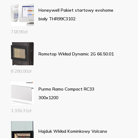
Honeywell Pakiet startowy evohome
biały THR99C3102
718,90
zł
Romotop Wkład Dynamic 2G 66.50.01
8 280,00
zł
Purmo Ramo Compact RC33
300x1200
1 336,31
zł
Hajduk Wkład Kominkowy Volcano