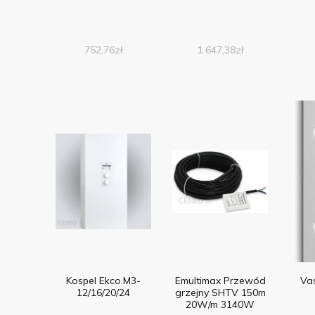
752,76
zł
1 647,38
zł
Kospel Ekco.M3-
Emultimax Przewód
Vas
12/16/20/24
grzejny SHTV 150m
20W/m 3140W