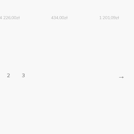
4 226,00
zł
434,00
zł
1 201,09
zł
→
2
3