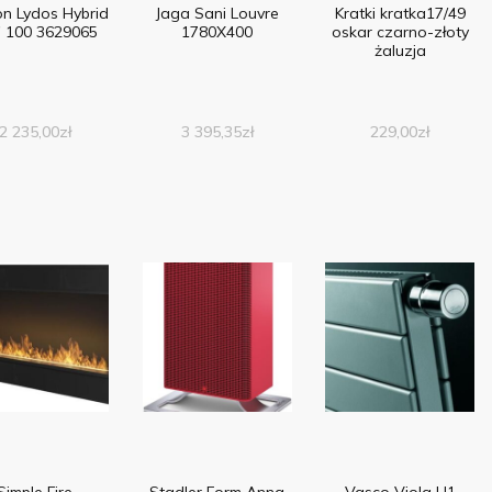
on Lydos Hybrid
Jaga Sani Louvre
Kratki kratka17/49
i 100 3629065
1780X400
oskar czarno-złoty
żaluzja
2 235,00
zł
3 395,35
zł
229,00
zł
Simple Fire
Stadler Form Anna
Vasco Viola H1