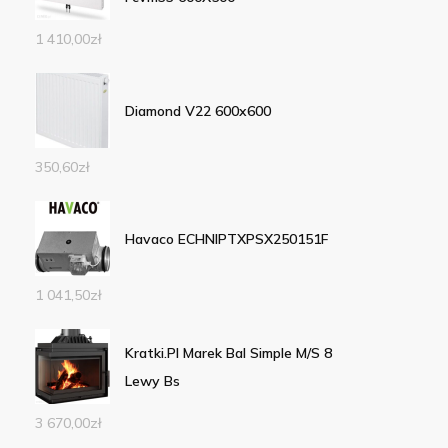
1 410,00
zł
Diamond V22 600x600
350,60
zł
Havaco ECHNIPTXPSX250151F
1 041,50
zł
Kratki.Pl Marek Bal Simple M/S 8
Lewy Bs
3 670,00
zł