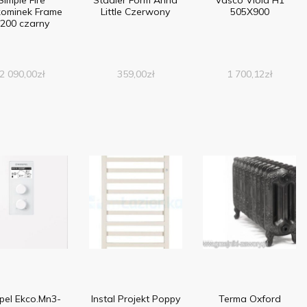
kominek Frame
Little Czerwony
505X900
200 czarny
2 090,00
zł
359,00
zł
1 700,12
zł
pel Ekco.Mn3-
Instal Projekt Poppy
Terma Oxford