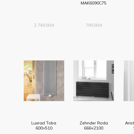
MAK6090C75
2 740,00
zł
790,00
zł
Luxrad Toba
Zehnder Roda
Aris
600×510
666×2100