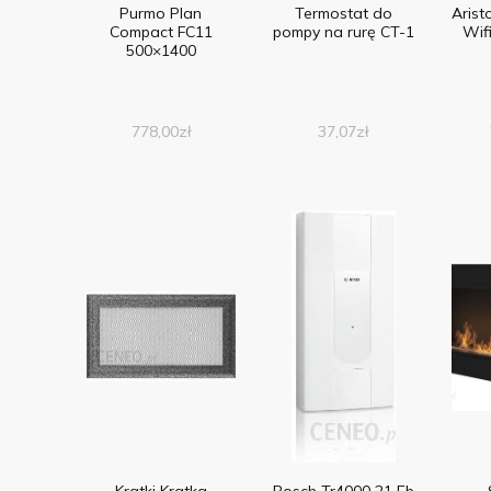
Purmo Plan
Termostat do
Arist
Compact FC11
pompy na rurę CT-1
Wif
500×1400
778,00
zł
37,07
zł
Kratki Kratka
Bosch Tr4000 21 Eb