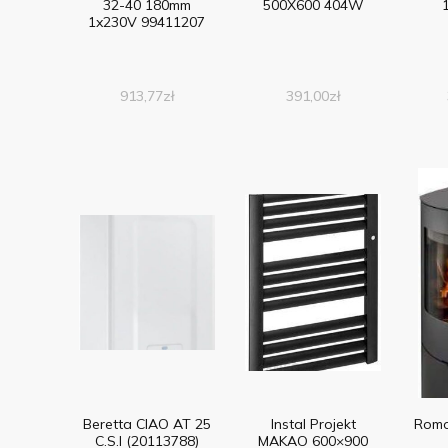
32-40 180mm
500X600 404W
1x230V 99411207
913,77
zł
391,00
zł
Beretta CIAO AT 25
Instal Projekt
Romo
C.S.I (20113788)
MAKAO 600×900