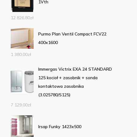
1Vth
12 826,80
zł
Purmo Plan Ventil Compact FCV22
400x1600
1 380,00
zł
Immergas Victrix EXA 24 STANDARD
125 kocioł + zasobnik + sonda
kontaktowa zasobnika
(3.025780/S125)
7 129,00
zł
Irsap Funky 1423x500