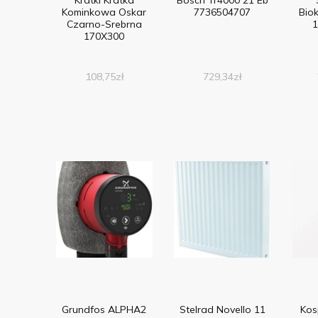
Kominkowa Oskar
7736504707
Bio
Czarno-Srebrna
1
170X300
108,75
zł
729,34
zł
Grundfos ALPHA2
Stelrad Novello 11
Kos