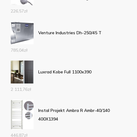
226,57
zł
Venture Industries Dh-250/45 T
785,04
zł
Luxrad Kobe Full 1100x390
2 111,76
zł
Instal Projekt Ambra R Ambr-40/140
400X1394
446,87
zł