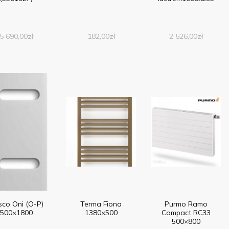
5 690,00
zł
182,00
zł
2 526,00
zł
co Oni (O-P)
Terma Fiona
Purmo Ramo
500×1800
1380×500
Compact RC33
500×800