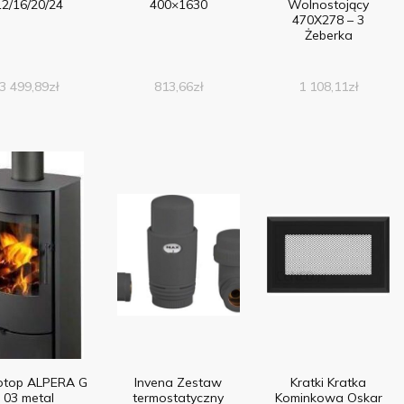
12/16/20/24
400×1630
Wolnostojący
470X278 – 3
Żeberka
3 499,89
zł
813,66
zł
1 108,11
zł
top ALPERA G
Invena Zestaw
Kratki Kratka
03 metal
termostatyczny
Kominkowa Oskar