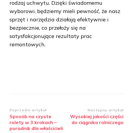
rodzaj uchwytu. Dzięki świadomemu
wyborowi, będziemy mieli pewność, że nasz
sprzęt i narzędzia działają efektywnie i
bezpiecznie, co przełoży się na
satysfakcjonujące rezultaty prac
remontowych.
Zobacz
Poprzedni artykuł
Następny artykuł
Sposób na czyste
Wysokiej jakości części
wpisy
rolety w 3 krokach –
do ciągnika rolniczego
poradnik dla właścicieli