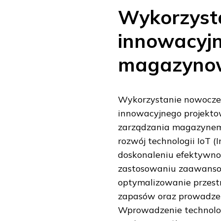
Wykorzysta
innowacyjn
magazyno
Wykorzystanie nowoczes
innowacyjnego projekt
zarządzania magazynem,
rozwój technologii IoT (
doskonaleniu efektywno
zastosowaniu zaawanso
optymalizowanie przest
zapasów oraz prowadzen
Wprowadzenie technolo