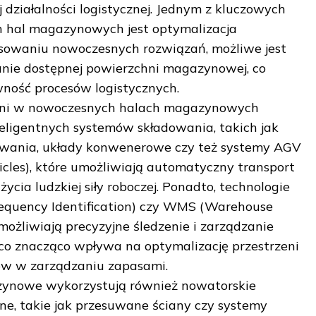
 działalności logistycznej. Jednym z kluczowych
 hal magazynowych jest optymalizacja
tosowaniu nowoczesnych rozwiązań, możliwe jest
ie dostępnej powierzchni magazynowej, co
wność procesów logistycznych.
zeni w nowoczesnych halach magazynowych
eligentnych systemów składowania, takich jak
owania, układy konwenerowe czy też systemy AGV
les), które umożliwiają automatyczny transport
cia ludzkiej siły roboczej. Ponadto, technologie
requency Identification) czy WMS (Warehouse
żliwiają precyzyjne śledzenie i zarządzanie
o znacząco wpływa na optymalizację przestrzeni
dów w zarządzaniu zapasami.
ynowe wykorzystują również nowatorskie
ne, takie jak przesuwane ściany czy systemy