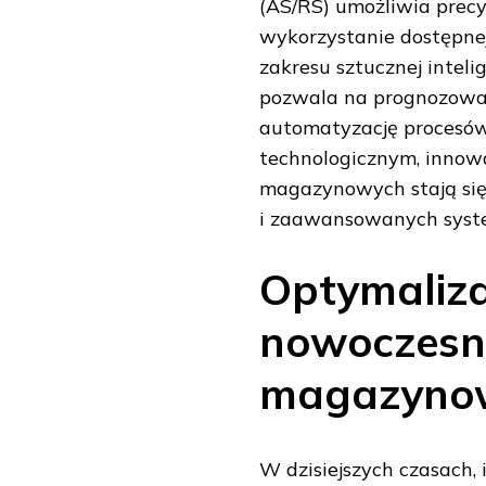
(AS/RS) umożliwia prec
wykorzystanie dostępnej
zakresu sztucznej intel
pozwala na prognozowan
automatyzację procesów
technologicznym, innowa
magazynowych stają si
i zaawansowanych syste
Optymaliza
nowoczesn
magazyno
W dzisiejszych czasach