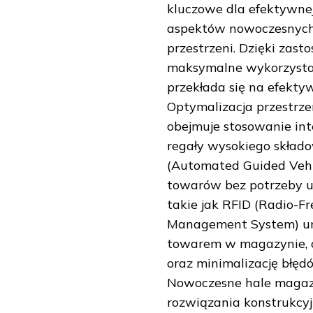
kluczowe dla efektywnej
aspektów nowoczesnych
przestrzeni. Dzięki zas
maksymalne wykorzystan
przekłada się na efekty
Optymalizacja przestr
obejmuje stosowanie int
regały wysokiego skład
(Automated Guided Vehic
towarów bez potrzeby uży
takie jak RFID (Radio-F
Management System) umo
towarem w magazynie, c
oraz minimalizację błę
Nowoczesne hale magaz
rozwiązania konstrukcyj