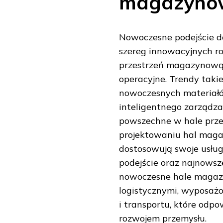
magazyno
Nowoczesne podejście 
szereg innowacyjnych r
przestrzeń magazynową,
operacyjne. Trendy taki
nowoczesnych materiałó
inteligentnego zarządza
powszechne w hale prze
projektowaniu hal maga
dostosowują swoje usłu
podejście oraz najnowsz
nowoczesne hale magazy
logistycznymi, wyposa
i transportu, które od
rozwojem przemysłu.